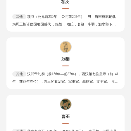
项羽
侯。秦二世三年（前207年）率军进驻灞上，接受秦王子婴投降，废
除秦朝苛法，约法三章。鸿门宴之后，受封为汉王，统治巴蜀及汉中
其他
项羽（公元前232年 ―公元前202年），男，唐宋典籍记载
一带 。同年五月，重返三秦之地 ，定都栎阳 。他知人善任，虚心纳
为周王族诸侯国项国后代 ，姬姓 ，项氏，名籍，字羽，泗水郡下相
谏，充分发挥部下的才能，积极整合反对西楚霸王项羽的力量，最终
县（今江苏省宿迁市）人。秦朝末年政治家、军事家，楚国名将项燕
迫使项羽兵败自刎，于汉五年（前202年）赢得楚汉之争，统一天
的孙子。 项羽少时学书、剑皆无所成，然胸怀反秦大志。秦二世元年
下，即位于定陶氾水北岸 ，建立汉朝，初定都雒阳，后徙都长安 。
（前209年）九月，随项梁起兵会稽（治今江苏苏州），响应陈胜、
称帝后，刘邦为稳固统治，陆续消灭臧荼、韩王信、韩信、彭越、英
吴广起义。陈胜死后，又领导反秦武装主力，拥立楚怀王之孙熊心为
布等异姓诸侯王 ，分封九个同姓诸侯王；同时建章立制，休养生息，
刘彻
王。秦将章邯击赵时，奉怀王之命，以次将随上将军宋义率军救赵，
励精图治。兵员归家，豁免徭役，重农抑商 ，恢复社会经济，安抚人
因宋义行至安阳后按兵不动，遂于帐中斩之，然后亲自领兵救巨鹿，
民，稳定统治 。“白登之围”后宣布开放边境关市，缓和汉匈关系。汉
其他
汉武帝刘彻（前156年—前87年），西汉第七位皇帝（前141
破釜沉舟，大败秦军主力。随后招降章邯，坑杀秦卒二十万，进军关
十二年（前195年），刘邦讨伐英布叛乱时伤重不起，制定“白马之
年—前87年在位），杰出的政治家、军事家、战略家、文学家。 汉景
中。时刘邦已先据咸阳，谋臣范增力劝项羽在鸿门宴上杀死刘邦，未
盟”后驾崩，尊号高皇帝，庙号太祖，葬于长陵 。 刘邦对汉族的发展
帝刘启与王皇后之子。 刘彻初封胶东王，七岁被立为皇太子，十六岁
能实现，与刘邦暂时达成和解，遂屠咸阳，杀秦王子婴，烧秦宫室，
以及中国的统一有突出贡献。历代史家对其多有称赞，如毛泽东评价
继承皇位，在位五十四年，功业甚多：对内，政治上加强中央集权，
掳掠货宝。公元前206年二月，分封诸侯，以刘邦为汉王，自立为西
他是“封建皇帝里边最厉害的一个”
颁行推恩令，制订左官律和附益法，严禁诸侯王参政，不拘一格提拔
楚霸王，定都彭城（今江苏徐州）。不久，田荣、陈余于齐、赵等地
有才之士为侍从以备顾问，裁抑相权，依靠亲信、近臣、宦官参与决
举兵反楚，刘邦趁机平定三秦，进逼西楚，楚汉之争随之爆发。项羽
曹丕
策，形成中外朝制，又设十三州刺史部，加强对郡国的控制；经济上
虽于战争前期取得胜利，但因分封诸侯，内部矛盾重重，加以战略决
改革币制，禁止郡国铸钱，推行盐铁官营、均输平准，颁布算缗、告
策失宜，军事形势日益不利，终被围困垓下，夜闻楚歌四起，以为汉