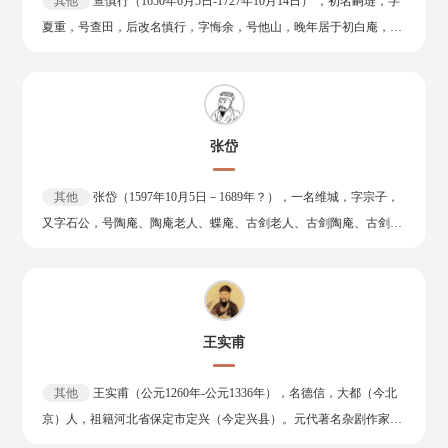
其他
查慎行（1650年6月5日-1727年10月14日） ，初名嗣琏，字
酒馆。其父让他读书求取功名，唐寅不负父望，十六岁中苏州府试第
夏重，号查田，后改名慎行，字悔余，号他山，晚年居于初白庵，故
一，二十八岁时中南直隶乡试第一，次年入京应战会试。因弘治十二
又称查初白。杭州府海宁花溪（今袁花镇）人，清代诗人、文学家。
年（1499年）科举案受牵连入狱，被贬为吏，从此唐寅丧失进取心，
查慎行年少聪颖，声名早著。早年受教于黄宗羲，得陆嘉淑赏识、朱
游荡江湖，埋没于诗画之间，终成一代名画家 。唐寅晚年生活十分穷
彝尊提携。于康熙三十二年（1693年）中举，康熙四十二年（1703
困，有时甚至依靠朋友的接济生活，五十四岁时病逝。 唐寅在绘画与
年），赴殿试，赐进士出身，授翰林院编修，供职于南书房。后从军
沈周、文徵明、仇英并称“吴门四家”（或明四家），宗法李唐、刘松
张岱
西南，随驾东北，所到之处均有所作。康熙五十二年（1713年），乞
年，融会南北画派，笔墨细秀，布局疏朗，风格秀逸清俊。人物画师
休归里，筑初白庵以居，潜心著述。雍正四年（1726年），受弟查嗣
承唐代传统，色彩艳丽清雅，体态优美，造型准确；亦工写意人物，
其他
张岱（1597年10月5日－1689年？），一名维城，字宗子，
庭牵连被逮入京，次年放归，不到两个月即去世，享年七十八岁。
笔简意赅，饶有意趣。其花鸟画长于水墨写意，洒脱秀逸。书法奇峭
又字石公，号陶庵、陶庵老人、蝶庵、古剑老人、古剑陶庵、古剑陶
查慎行是诗坛“清初六家”之一，继朱彝尊之后被尊为东南诗坛领袖。
俊秀，取法赵孟頫。诗文上，与祝允明、文徵明、徐祯卿并称“吴中
庵老人、古剑蝶庵老人，晚年号六休居士，浙江山阴（今浙江绍兴）
对清初诗坛宗宋派有重要影响，为中流砥柱、集大成者。查慎行在诗
四才子”。
人，祖籍四川绵竹（故自称“蜀人”） ，明清之际史学家、文学家。
歌创作、诗歌艺术研究和诗学理论研究均有建树，生平诗作不下万
张岱出身仕宦家庭，早年患有痰疾而长住外祖父陶允嘉家养病，因聪
首，堪称多产诗人。其诗兼采唐宋而以宋为长，于宋诗师法苏轼，整
颖善对而被舅父陶崇道称为“今之江淹”，提出过“若以有诗句之画作
体肯定黄庭坚、陆游。 诗风清新隽永。艺术上以白描著称，对后来袁
王实甫
画，画不能佳；以有诗意之诗为诗，诗必不妙”等观点；于天启年间
枚及性灵派影响甚巨，主要作品有诗歌集《敬业堂诗集》《查初白诗
和崇祯初年悠游自在，创作了许多诗文；于崇祯八年（1635年）参加
评十二种》等。
其他
王实甫（公元1260年-公元1336年），名德信，大都（今北
乡试，因不第而未入仕；明亡后，避兵灾于剡中，于兵灾结束后隐居
京）人，祖籍河北省保定市定兴（今定兴县）。元代著名杂剧作家，
四明山中，坚守贫困，潜心著述，著有《陶庵梦忆》和《石匮书》
杂剧《西厢记》的作者。 王实甫与关汉卿、白朴、马致远齐名，其作