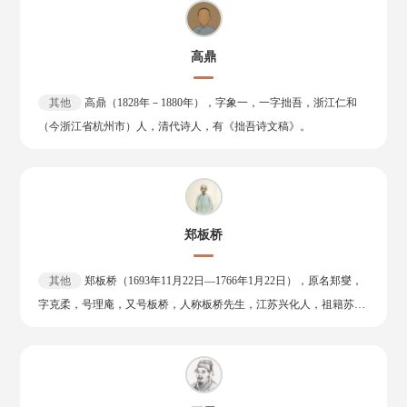
为“乾嘉三大家” ，又与赵翼、张问陶并称“性灵派三大家” ，为“清代
高煦而受宣宗赏识。后巡抚河南、山西。宣德五年（1430年），又以
骈文八大家”之一 。文笔与大学士纪昀齐名，时称“南袁北纪” 。主要
兵部右侍郎巡抚河南、山西等地。明英宗时，因入京觐见不向权臣王
著作有《小仓山房文集》《随园诗话》及《随园诗话补遗》《随园食
高鼎
振送礼，遭诬陷下狱，因两省百姓、官吏乃至藩王力请而复任。“土
单》《子不语》《续子不语》等。散文代表作《祭妹文》，古文论者
木之变”后，英宗兵败被俘，他力排南迁之议，坚请固守，升任兵部
将其与唐代韩愈的《祭十二郎文》并提 。
其他
高鼎（1828年－1880年），字象一，一字拙吾，浙江仁和
尚书。明代宗即位，于谦整饬兵备，部署要害，亲自督战，率师二十
（今浙江省杭州市）人，清代诗人，有《拙吾诗文稿》。
二万，列阵北京九门外，抵御瓦剌大军。瓦剌太师也先挟英宗逼和，
他以“社稷为重，君为轻”，不许。也先见无隙可乘，被迫释放英宗。
朝廷因功加封于谦为“少保”，总督军务，世称“于少保”。与瓦剌和议
后，于谦仍积极备战，挑选京军精锐分十团营操练，又遣兵出关屯
守，边境得以安宁。当时朝务繁杂，于谦独运征调，合乎机宜。其号
郑板桥
令明审，令行政达。他忧国忘身，口不言功，平素俭约，居所仅能遮
蔽风雨，但因个性刚直，招致众人忌恨。 天顺元年（1457年），英
其他
郑板桥（1693年11月22日—1766年1月22日），原名郑燮，
宗复辟，大将石亨等诬陷于谦谋立襄王之子，致使其含冤遇害。明宪
字克柔，号理庵，又号板桥，人称板桥先生，江苏兴化人，祖籍苏
宗时，于谦复官赐祭。弘治二年（1489年），追谥“肃愍”。明神宗
州。清代书画家、文学家。 康熙秀才，雍正十年举人，乾隆元年
时，改谥“忠肃”。有《于忠肃集》传世。《明史》称赞其“忠心义烈，
（1736年）进士。官山东范县（清-曹州府辖县） 、潍县县令，政绩
与日月争光”。与岳飞、张煌言并称“西湖三杰”。 高鼎（1828年－
显著，后客居扬州，以卖画为生，为“扬州八怪”重要代表人物。 郑板
1880年），字象一，一字拙吾，浙江仁和（今浙江省杭州市）人，清
桥擅画兰、竹、石、松、菊等，而画兰竹五十余年，成就最为突出。