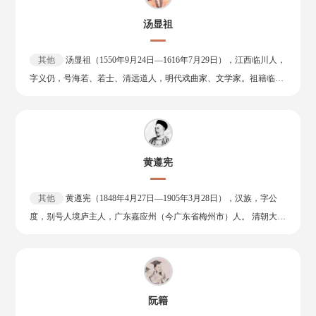
第。正大元年（1224年），又以宏词科登第。后历任权国史院编修、
汤显祖
镇平县令、内乡县令、南阳县令、行尚书省左司员外郎等职。金朝灭
亡后，元好问被囚数年。晚年重回故乡，隐居不仕，于家中筑野史
其他
汤显祖（1550年9月24日—1616年7月29日），江西临川人，
亭，潜心著述。 元宪宗七年（1257年），元好问逝世，享年六十八
字义仍，号海若、若士、清远道人，明代戏曲家、文学家。祖籍临川
岁。 元好问是宋金对峙时期北方文学的主要代表、文坛盟主，又是金
县云山乡，后迁居汤家山（今抚州市）。 被誉为“中国戏圣”和“东方
元之际在文学上承前启后的桥梁 ，被尊为“北方文雄”“一代文宗”。他
莎士比亚”。 出身书香门第，早有才名，不仅于古文诗词颇精，而且
擅作诗、文、词、曲。其中以诗作成就最高，其“丧乱诗”尤为有名；
能通天文地理、医药卜筮诸书。万历十一年（1583）中进士，在南京
其词为金代一朝之冠，可与两宋名家媲美；其散曲虽传世不多，但当
先后任太常寺博士、詹事府主簿和礼部祠祭司主事。明万历十九年
时影响很大，有倡导之功。著有《元遗山先生全集》，词集为《遗山
黄遵宪
（1591）目睹当时官僚腐败愤而上《论辅臣科臣疏》，触怒了皇帝而
乐府》。辑有《中州集》，保存了大量金代文学作品。
被贬为徐闻典史，后调任浙江遂昌知县，一任五年，政绩斐然，却因
其他
黄遵宪（1848年4月27日—1905年3月28日），汉族，字公
压制豪强、触怒权贵而招致上司的非议和地方势力的反对，终于万历
度，别号人境庐主人，广东嘉应州（今广东省梅州市）人。 清朝大
二十六年（1598）愤而弃官归里。家居期间，一方面希望有“起报知
臣、爱国诗人、外交家、思想家、政治家、改革家、教育家、文学
遇”之日，一方面却又指望“朝廷有威风之臣，郡邑无饿虎之吏，吟咏
家、史学家、民俗学家，梅州八贤之一。 黄遵宪于光绪二年（1876
升平，每年添一卷诗足矣”。后逐渐打消仕进之念，潜心于戏剧及诗
年）中举人。次年，任清政府派驻日本使馆参赞。在任期间关注日本
词创作。 汤显祖有多方面的成就，而以戏曲创作为最。其戏剧作品
政治革新，并获读卢梭、孟德斯鸠等欧洲启蒙思想家之著作，萌生变
《还魂记》《紫钗记》《南柯记》《邯郸记》合称“临川四梦”，其中
阮籍
法维新思想。光绪八年（1882年），黄遵宪调任驻美国旧金山总领