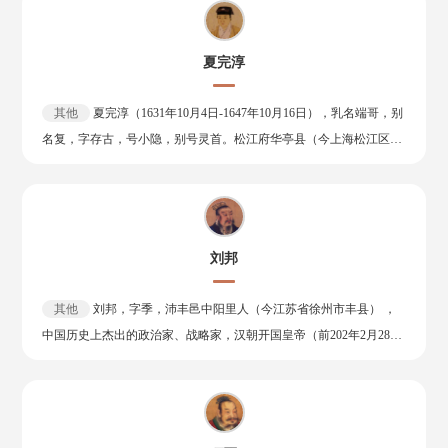
服劳役，署为小吏。建安二十二年 (217)，染疾而亡，时年三十
八。 文学成就主要表现于诗歌、特别是五言诗创作方面，在当时负有
夏完淳
盛名，与曹植并举，称为“曹刘”。 如今存诗十五首，风格遒劲，语言
质朴，重名于世。其中，代表作《赠从弟》言简意明，平易通俗，长
其他
夏完淳（1631年10月4日-1647年10月16日），乳名端哥，别
于比喻。《隋书·经籍志》著录有集4卷，《毛诗义问》10卷，皆已
名复，字存古，号小隐，别号灵首。松江府华亭县（今上海松江区）
佚。明代张溥辑有《刘公干集》，收入《汉魏六朝百三家集》中。
人，祖籍浙江会稽。 明末诗人，南明抗清英雄，民族英雄 . 夏完淳九
岁即善词赋古文，有神童之誉。十四岁时追随父亲夏允彝起兵抗
清。 允彝兵败自尽，夏完淳与陈子龙继续奔走抵抗。鲁王封其为中书
舍人。鲁监国二年（1647年），夏完淳为清兵所俘。洪承畴因其年
刘邦
幼，欲为开脱，夏完淳痛骂不止，从容就义，年仅十六岁。 夏完淳作
诗的特定背景，也反映出了诗人对国家、民族前途的深深忧虑。诗用
其他
刘邦，字季，沛丰邑中阳里人（今江苏省徐州市丰县） ，
典较多，但都妥切稳当，以精练的语言表达了诗人以古代志士为榜
中国历史上杰出的政治家、战略家，汉朝开国皇帝（前202年2月28
样，矢志灭清复明的坚定决心。诗语言华美，气势昂扬，洋溢着一个
日 －前195年6月1日 在位） 。 刘邦出身农家，为人豁达大度。早年
少年英雄的爱国思想与文学才气。 夏完淳其著作有《夏完淳集》《夏
到外黄县跟随张耳 。秦朝建立后，出任沛县泗水亭长。后因释放刑
节愍公集》《南冠草》等。
徒，藏匿于芒砀山中。陈胜起义后，刘邦集合三千子弟在沛县响应，
自称沛公，投奔反秦义军首领项梁，共立楚怀王 ，任砀郡长，封武安