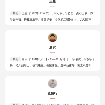
王冕
代诗人，有《拙吾诗文稿》。
取法于徐渭、石涛、八大诸人，而自成家法，体貌疏朗，风格劲峭。
工书法，用汉八分杂入楷行草，自称六分半书。并将书法用笔融于绘
其他
王冕（1287年-1359年），字元章，号竹斋、煮石山农，亦
画之中。主张继承传统十分学七要抛三，不泥古法， 重视艺术的独创
号食中翁、梅花屋主等。诸暨枫桥（今属浙江绍兴）人。元朝画家、
性和风格的多样化，所谓未画之先，不立一格，既画之后，不留一
诗人、书法家、篆刻家。 王冕出身农家，幼时家贫。年轻时一度热衷
格，对今天仍有借鉴意义。诗文真挚风趣，为人民大众所喜诵。亦能
功名，屡应举不中，遂绝意仕途，浪迹江湖。王冕曾买舟下东吴，千
治印。 其诗书画，世称“三绝”，是清代比较有代表性的文人画家。
里远游，历览名山，开拓了视野和胸怀。在京城时，秘书卿泰不华曾
代表作品有《修竹新篁图》《清光留照图》《兰竹芳馨图》《甘谷菊
荐其官职，辞谢南归，隐居于家乡九里山。后朱元璋进军浙东，与张
泉图》《丛兰荆棘图》等，著有《郑板桥集》。
唐寅
士诚争夺绍兴，曾请王冕谋划，并授以咨议参军，不久，王冕病卒。
王冕一生清贫，靠卖画为生。 王冕工诗善画，尤以墨梅知名。画梅继
其他
唐寅（1470年3月6日－1524年1月7日），字伯虎，后改字子
承宋代仲仁和尚和扬无咎的传统，并有新的创造。其性格孤傲，鄙视
畏，号六如居士、桃花庵主、鲁国唐生、逃禅仙吏等，南直隶苏州府
权贵，诗作多同情人民苦难、谴责豪门权贵、轻视功名利禄、描写田
吴县人。明代著名画家、书法家、诗人。 唐寅的始祖是前凉凉州晋昌
园隐逸生活之作。王冕一生爱好梅花，种梅、咏梅，又攻画梅。所画
郡陵江将军唐辉，这也直接影响到了唐寅，他在自己的书画题名中也
梅花花密枝繁，生意盎然，劲健有力，亦对后世产生了较大影响。他
常用“晋昌唐寅”落款。而到了唐初，其祖唐俭跟随李渊起兵，被封
还兼擅竹石，长于篆刻，有《梅谱》传世，为早期画梅理论著述。存
为“莒国公”，所以唐寅也自称“鲁国唐生”。到了明代，其祖唐泰任兵
世代表作有《墨梅图》《南枝春早图》等。另著有《竹斋诗集》。
查慎行
部车驾主事，死于土木堡之变。唐泰的后代子孙多散布在苏州吴县白
下、桥里间一带。唐寅也正是出生在这一带，其父唐广德经营一家小