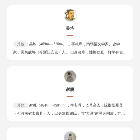
以外，还有数篇辞赋和骈文传世，其中《为衡山侯与妇书》较为独
郎，出任正平太守，治理有方，号为良吏。孝文帝元宏时期，支持汉
特，寄书闺阁，辞藻绮艳，堪为香奁绝作。
化改革。 正始元年，去世，获赠使持节、龙骧将军、南青州刺史，
谥号为惠。
吴均
其他
吴均（469年～520年） ，字叔庠，南朝梁文学家、史学
家，吴兴故鄣（今浙江安吉）人。 出身贫寒，性格耿直，好学有俊
才。沈约见其文，倍加称赏。梁天监二年（503），吴兴太守柳恽召
为主簿，常引与赋诗。建安王萧伟趋贤重士，召吴均为记室，掌文
翰；萧伟迁江州（今江西九江），补吴均为国侍郎，兼府城局。后柳
恽又转荐吴均于梁武帝，帝召之赋诗，深为赏识，任为待诏，累升至
谢朓
奉朝请。 吴均通史学。在任奉朝请期间，先是上表欲撰《齐书》，
求借《齐起居注》及《群臣行状》，武帝不许。遂私撰《齐春秋》，
其他
谢朓（464年—499年），字玄晖，斋号高斋，陈郡阳夏县
成稿30卷。如实称武帝为齐明佐命，武帝不悦，以“其书不实”为名，
（今河南省太康县）人，出身陈郡谢氏，与“大谢”谢灵运同族，世
使中书舍人刘之遴诘问数十条，竟支离无对。武帝下令焚之，并免其
称“小谢”。南齐诗人。 南齐建元四年（482年）“解褐入仕”，为豫章
职。不久，武帝又召令撰《通史》，起三皇迄齐代。吴均撰本纪、世
王萧嶷太尉行参军。永明五年（487年），从竟陵王萧子良西邸之
家已毕，惟列传未就而卒。吴均还注范晔《后汉书》90卷，著《庙
游，任其功曹、文学，为“竟陵八友”之一。永明十年（492年），随