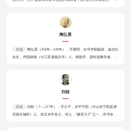
禧太后为代表的顽固派反对新政并发动政变，对维新派残酷镇压，谭
瑾是为推翻数千年封建统治而牺牲的女烈士，为辛亥革命做出了巨大
嗣同为变法献身，在北京宣武门外的菜市口刑场英勇就义，终年33
贡献；提倡女权女学，为妇女解放运动的发展起到了巨大的推动作
岁。 谭嗣同代表著作有《仁学》《寥天一阁文》《莽苍苍斋诗》
用。 1907年2月，秋瑾回浙江接任绍兴大通学堂督办，与徐锡麟共筹
《远遗堂集外文》等，词仅存一首《望海潮》。其诗文风格雄健，感
在皖、浙两地发动武装起义。7月6日安庆起义失败，7月13日清兵包
情真挚，富于民主思想与爱国精神。 谭嗣同撰写的《仁学》大力宣扬
陶弘景
围大通学堂，秋瑾不幸被捕，7月15日从容就义于绍兴轩亭口。 辛亥
了资产阶级民权、平等，批判了封建专制制度。
革命后，在她就义处建立起了秋瑾烈士纪念碑。1912年，孙中山题赠
其他
陶弘景（456年—536年），字通明，自号华阳隐居，谥贞白
挽幛“巾帼英雄”。1939年，周恩来题词“勿忘鉴湖女侠遗风，望为我越
先生，丹阳秣陵（今江苏省南京市）人。南朝齐、梁时道教学者、炼
东女儿争光”，号召世人向秋瑾学习。
丹家、医药学家。
刘桢
其他
刘桢（？―217年），字公干，东平宁阳（今山东宁阳县泗
店镇古城村）人。东汉末年名士、诗人，“建安七子”之一，尚书令刘
梁的孙子。 刘桢博学有才，警悟辩捷，选为丞相（曹操）掾属，交好
魏文帝和曹植兄弟。参加曹丕筵席时，平视王妃甄氏，以不敬之罪罚