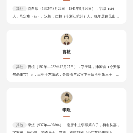
种，涉及经史方志、天文地理、金石书画、音乐戏剧、宗教语言、民
髆，李延年也得以被封“协律都尉”，负责管理皇宫的乐器。李延年对
俗民族等，被后人辑为《升庵集》。
其他
龚自珍（1792年8月22日—1841年9月26日），字璱（sè）
后世音律作词起着深刻的影响。礼教不分家，他的音乐著述无一不为
人，号定庵（ān）。汉族，仁和（今浙江杭州）人。晚年居住昆山羽
了封建王朝的统治。在文化上，他的代表作《佳人曲》对五言诗起着
琌山馆，又号羽琌山民。清代思想家、诗人、文学家和改良主义的先
一个开端的作用 。
驱者。 龚自珍曾任内阁中书、宗人府主事和礼部主事等官职。主张革
除弊政，抵制外国侵略，曾全力支持林则徐禁除鸦片。48岁辞官南
归，次年卒于江苏丹阳云阳书院。他的诗文主张“更法”、“改图”，揭
曹植
露清统治者的腐朽，洋溢着爱国热情，被柳亚子誉为“三百年来第一
流”。著有《定庵文集》，留存文章300余篇，诗词近800首，今人辑
其他
曹植（192年—232年12月27日），字子建，沛国谯（今安徽
为《龚自珍全集》。著名诗作《己亥杂诗》共350首。多咏怀和讽喻
省亳州市）人，出生于东阳武，是曹操与武宣卞皇后所生第三子，生
之作。
前曾为陈王，去世后谥号“思”，因此又称陈思王。三国时期曹魏著名
文学家，建安文学代表人物。其代表作有《洛神赋》《白马篇》《七
哀诗》等。后人因其文学上的造诣而将他与曹操、曹丕合称为“三
曹”其诗以笔力雄健和词采华美见长，留有集三十卷，已佚，今存
李煜
《曹子建集》为宋人所编。曹植的散文同样也具有“情兼雅怨，体被
文质”的特色，加上其品种的丰富多样，使他在这方面也取得了卓越
其他
李煜（937年―978年），南唐中主李璟第六子，初名从嘉，
的成就。南朝宋文学家谢灵运有“天下才有一石，曹子建独占八斗”的
字重光，号钟隐、莲峰居士，汉族，祖籍彭城（今江苏徐州铜山