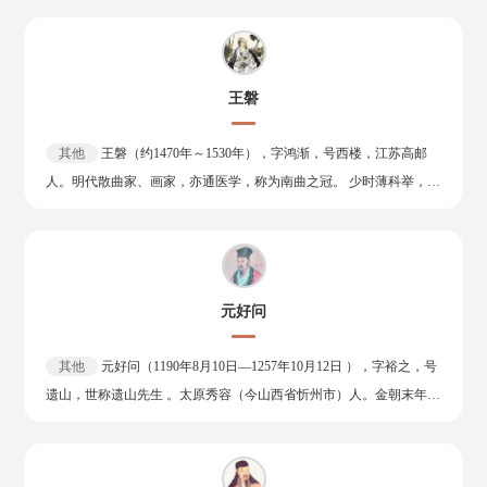
等；康熙四年（1665年）撰写《自为墓志铭》，向死而生；后约于康
品全面地继承了唐诗宋词精美的语言艺术，又吸收了元代民间生动活
熙二十八年（1689年）与世长辞，享年约九十三岁，逝后被安葬于山
泼的口头语言，创造了文采璀璨的元曲词汇，成为中国戏曲史上“文
阴项里。 史学上，张岱与谈迁、万斯同、查继佐并称“浙东四大史
采派”的杰出代表。 著有杂剧十四种，现存《西厢记》《丽春堂》
家”；文学创作上，张岱以小品文见长，以“小品圣手”名世。
王磐
《破窑记》三种。五本二十一折的《西厢记》不仅是他的代表作，而
且是元代杂剧创作中最优秀的作品之一。《西厢记》取材唐代传奇
其他
王磐（约1470年～1530年），字鸿渐，号西楼，江苏高邮
《莺莺传》以金代董解元《西厢记诸宫调》为蓝本，演为五本二十一
人。明代散曲家、画家，亦通医学，称为南曲之冠。 少时薄科举，不
折的长剧。在当时杂剧中，号为“天下夺魁”，对后世影响很大。 《破
应试，一生没有做过官，尽情放纵于山水诗画之间，筑楼于城西，终
窑记》写刘月娥和吕蒙正悲欢离合的故事，有人怀疑不是王实甫的手
日与文人雅士歌吹吟咏，因自号“西楼”。所作散曲，题材广泛。正德
笔。另有《贩茶船》《芙蓉亭》二种，各传有曲文一折。
年间，宦官当权，船到高邮，辄吹喇叭，骚扰民间，作《朝天子·咏
喇叭》一首以讽。王磐散曲存小令65首，套曲 9首，全属南曲。著有
元好问
《王西楼乐府》、《清江引·清明日出游》、《野菜谱》、《西楼律
诗》。
其他
元好问（1190年8月10日—1257年10月12日 ），字裕之，号
遗山，世称遗山先生 。太原秀容（今山西省忻州市）人。金朝末年至
大蒙古国时期文学家、历史学家。 元好问自幼聪慧，有“神童”之
誉 。曾作《箕山》《琴台》二诗，为北方文宗赵秉文所嘉赏，因而名
震京师，号称“元才子”。金宣宗兴定五年（1221年），元好问进士及