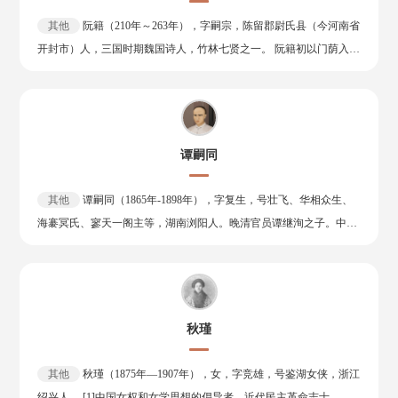
《还魂记》（即《牡丹亭》）是他的代表作。这些剧作不但为中国人
事，任内极力维护华侨权益。光绪十三年（1887年）归国，撰成《日
民所喜爱，而且已传播到英、日、德、俄等很多国家，被视为世界戏
其他
阮籍（210年～263年），字嗣宗，陈留郡尉氏县（今河南省
本国志》，介绍日本明治维新相关情形。光绪十五年（1889年），任
剧艺术的珍品。其专著《宜黄县戏神清源师庙记》也是中国戏曲史上
开封市）人，三国时期魏国诗人，竹林七贤之一。 阮籍初以门荫入
驻英使馆参赞。光绪十七年（1891年），调任驻新加坡总领事。光绪
论述戏剧表演的一篇重要文献，对导演学起了拓荒开路的作用。他还
仕，累迁步兵校尉，世称阮步兵。崇奉老庄之学，政治上则采取谨慎
二十三年（1897年），黄遵宪授湖南长宝盐法道，署湖南按察使，协
是一位杰出的诗人。诗作有《玉茗堂全集》四卷、《红泉逸草》一
避祸的态度。 景元四年（263年），阮籍去世，享年五十三岁。作
助巡抚陈宝箴推行新政。次年六月，诏以三品京堂充任出使日本大
卷、《问棘邮草》二卷。
为“正始之音”的代表，著有《咏怀八十二首》、《大人先生传》等，
臣。八月，戊戌变法，免职归里。晚年致力于发展地方教育事业，创
其著作收录在《阮籍集》中。
设嘉应兴学会议所，并筹办东山初级师范学堂，又设补习学堂和讲习
谭嗣同
所。后以肺疾卒于家中。 黄遵宪倡导诗界革命，积极主张维新变
法。他先后出使日本、美国、英国、新加坡，致力保护华侨利益。 其
其他
谭嗣同（1865年-1898年），字复生，号壮飞、华相众生、
还工于诗，喜以新生事物熔铸入诗，有“诗界革新导师”之称。个人作
海褰冥氏、寥天一阁主等，湖南浏阳人。晚清官员谭继洵之子。中国
品有《人境庐诗草》《日本国志》《日本杂事诗》《己亥杂诗》等，
清末维新派政治家、思想家、“戊戌六君子”之一。 谭嗣同少年时先
被誉为“近代中国走向世界第一人”、“近世诗界三杰”之冠、中日友好
后师事欧阳中鹄、涂启先、刘人熙等浏阳学者。成年后为父命所迫，
的先驱使者。
曾六赴南北省试。中日甲午战争期间，谭嗣同开始致力于维新变法，
在浏阳筹建算学馆、创办新学、提出变法主张。北游访学时结交了梁
秋瑾
启超，翁同龢等维新人士。回到湖南后，与唐才常等倡办时务学堂、
南学会，以乃延年会，群萌学会笔等，宣传变法维新。1898年6月11
其他
秋瑾（1875年—1907年），女，字竞雄，号鉴湖女侠，浙江
日光绪帝宣布变法 ，谭嗣同被荐进京，擢四品卿衔军机章京。但以慈
绍兴人。 [1]中国女权和女学思想的倡导者，近代民主革命志士。 秋