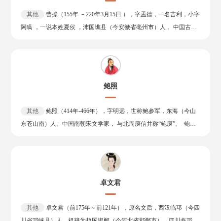
行台治书侍御史。延祐四年 （1317年），改右司郎中，拜礼部尚书。
其他
曹操（155年 －220年3月15日 ），字孟德，一名吉利，小字
英宗即位，命参议中书省事。以父老为由弃官归养，数召不赴。天历
阿瞒 ，一说本姓夏侯 ，沛国谯县（今安徽省亳州市）人 。中国古代
二年 （1329年），关中大旱，饥民相食，特拜陕西行台中丞。既闻
杰出的政治家、军事家、文学家、书法家 ，中国东汉末年的权臣，亦
命，登车就道。遇饥者赈之，死者葬之。到官四月，未尝家居，止宿
是曹魏政权的奠基者。太尉曹嵩之子 。 曹操少年间任侠放荡，到二
公署，劳疼而卒。 张养浩始终廉洁奉公、为民谏言，并形成了一系
十岁时举孝廉为郎，授洛阳北部尉。后任骑都尉，参与镇压黄巾军，
列为政观点。主要著述有《牧民忠告》《风宪忠告》《庙堂忠告》
调济南相。董卓擅政时，散尽家财，起兵讨董卓。初平三年（192
（合称《三事忠告》）三部政论集，其中蕴含丰富的思想内涵，鲜明
鲍照
年），据兖州，分化诱降黄巾军三十余万，选取其中精锐组建青州
地体现了中国古代传统社会的政德观。并认为，作为统治者要获得长
军。建安元年（196年），迎汉献帝至许县，从此用献帝名义发号施
久的统治权，必须爱惜百姓，懂得百姓安居乐业才是朝廷稳固的根
其他
鲍照（414年-466年），字明远，世称鲍参军，东海（今山
令，总揽朝政。在此前后相继击败袁术、陶谦、吕布等势力。建安五
本。在《牧民忠告》中悟道：“古之为政者，身任其劳，而贻百姓以
东苍山南）人。中国南朝宋文学家， 与北周庾信并称“鲍庾”。 鲍照
年（200年），在官渡之战中大败割据河北的袁绍，随后削平袁尚、
安。”为此，其主政堂邑时，亲临民事，“首毁淫祠三十余所”，使“寒
于宋文帝元嘉十六年（439年），谒见宋临川王刘义庆，贡诗言志，
袁谭，北击乌桓，统一北方。建安十三年（208年）进位丞相。同年
者衣之，饥者食之”，极大减轻了当地百姓负担。
得到赏识，被任为临川国侍郎，随刘义庆赴江州。刘任南兖州刺史，
率军南征，收服荆州，但在赤壁之战中败于孙刘联军。建安二十年
亦随往。刘义庆死后，一度失职，后又任始兴王刘濬国侍郎。孝武帝
（215年），取汉中，次年（216年）自魏公进爵魏王。建安二十五年
时，任中书舍人、秣陵令等职。大明五年（461年），入临海王刘子
（220年），曹操病死于洛阳，享年六十六岁 。曹魏建立后，被追尊
卓文君
顼幕，次年，随任往荆州，任刑狱参军。孝武帝死后，明帝刘彧杀前
为太祖，谥号武皇帝 ，葬于高陵。 曹操用人唯才，抑制豪强，加强
废帝刘子业自立，孝武帝子刘子勋在江州起兵反对。子勋战败，鲍照
集权；在北方屯田，兴修水利。他的诸种举措使统治地区的社会经济
其他
卓文君（前175年～前121年），原名文后，西汉临邛（今四
亦为乱兵所害，年五十余岁。 鲍照的诗体裁多样，其七言和杂言乐
得到一定的恢复和发展。对于曹操的功业及其为人，后世评论之多，
川省邛崃县）人，祖籍为赵国邯郸（今河北省邯郸市），四川临邛巨