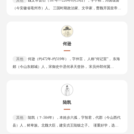
其他
魏文帝曹丕（187年—226年6月29日），字子桓，沛国谯县
缗令，向商人征收重税；文化上建立正规的察举制，令郡国举孝廉及
军已得楚地，遂突围至乌江，自刎而死。 作为中国军事思想“兵形
（今安徽省亳州市）人。 三国时期政治家、文学家，曹魏开国皇帝
秀才、贤良方正等；实行尊崇儒术的文化政策，设五经博士，在京师
势”（兵家四势：兵形势、兵权谋、兵阴阳、兵技巧） 的代表人物，
（220年12月11日 —226年6月29日在位）。魏武帝曹操之子 ，母为武
长安兴建太学，又令郡国皆立学官。对外，派卫青、霍去病多次出击
项羽是一位以武力出众而闻名的武将。李晚芳评价“羽之神勇，千古
宣皇后卞夫人。 文武双全，博览经传，通晓诸子百家学说，累迁五官
匈奴，迫其远徙漠北；命张骞出使西域，沟通汉与西域各族联系；又
无二”。
中郎将。建安二十二年（217年），成为魏国世子。建安二十五年
征服闽越、东瓯、南越、卫氏朝鲜，经营西南夷，在其地设置郡
（220年），曹操去世后 ，继任丞相、魏王。同年代汉称帝 ，建立曹
县。 但他迷信神仙，热衷封禅和郊祀，巡游各地，挥霍无度，多次卖
何逊
魏 。在位期间，采纳吏部尚书陈群的意见，制定实施九品中正制，成
官鬻爵 ，又重用宦官。 在位后期，社会矛盾日益尖锐，关东流民达
为魏晋南北朝时期主要的选官制度，平定了青州、徐州一带的割据势
二百万，农民起义频繁。统治集团内部亦愈发激化，酿成“巫蛊之
其他
何逊（约472年-约519年），字仲言， 人称“何记室”， 东海
力，最终完成了北方地区的统一。对外平定边患，击退鲜卑，和匈
祸”，导致太子刘据自杀。 征和四年（前89年），刘彻下轮台诏，拒
郯（今山东郯城）人，宋御史中丞何承天曾孙， 宋员外郎何翼
奴、氐、羌等外夷修好，恢复在西域的建置。 黄初七年五月丁巳日
绝桑弘羊募民屯田轮台的建议。两年后驾崩，传位幼子刘弗陵 ，谥号
孙， 中国南朝梁诗人。 何逊出身书香门第，官宦世家，自幼聪颖好
（226年6月29日 ，曹丕病逝于洛阳，时年四十岁，谥号文皇帝，庙号
孝武皇帝，庙号世宗，葬于茂陵。 刘彻好文学，尤喜辞赋，代表作有
学，智力超凡，有“神童”之称。 8岁时能作诗，20岁时被举为秀才，
高祖，安葬于首阳陵。曹丕于诗、赋、文学皆有成就，擅长于五言
《秋风辞》《悼李夫人赋》等。
受到范云、沈约称赏。后何逊入梁，起家奉朝请，迁建安王萧伟水曹
诗，与其父曹操和弟曹植并称“建安三曹”，今存《魏文帝集》二卷。
参军。天监十二年（513年），何逊为安成王萧秀参军。返京后，授
著有《典论》，当中的《论文》是中国文学史上第一部有系统的文学
陆凯
何逊为水部员外郎。不久，又转任庐陵王萧续记室，随府江州。约于
批评专论作品。
天监十八年（519年）逝世。 何逊文采斐然，颇得时誉。其文章与刘
其他
陆凯（？-504年），本姓步六孤，字智君，代郡（今山西代
孝绰齐名，时谓“何刘”，诗与阴铿并称，别号“阴何”。何逊诗多写酬
县）人，鲜卑族。北魏大臣，建安贞王陆馛之子。 谨重好学，选为
唱赠答、离别相思、山水风物等，著有《石头答庾郎丹诗》等。除诗
中书学生，拜侍御中散，历任通直散骑侍郎、太子庶子、给事黄门侍