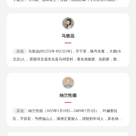
评价。《诗品》的作者钟嵘亦赞曹植“骨气奇高，词彩华茂，情兼雅
区），南唐最后一位国君。 北宋建隆二年（961年），李煜继位，尊
怨，体被文质，粲溢今古，卓尔不群。”王士祯尝论汉魏以来二千年
宋为正统，岁贡以保平安。开宝四年（971年）十月，宋太祖灭南
间诗家堪称“仙才”者，曹植、李白、苏轼三人耳创作以220年（建安
汉，李煜去除唐号，改称“江南国主”；并于次年贬损仪制，撤去金陵
二十五年）为界，分前后两期。前期诗歌主要是歌唱他的理想和抱
（今南京）台殿鸱吻，以示尊奉宋廷。开宝八年（975年），宋军攻
负，洋溢着乐观、浪漫的情调，对前途充满信心；后期的诗歌则主要
马致远
破金陵，李煜被迫降宋，被俘至汴京（今开封），封为右千牛卫上将
表达由理想和现实的矛盾所激起的悲愤。他的诗歌，既体现了《诗
军、违命侯。太平兴国三年（978年）七月七日，李煜死于汴京，世
经》“哀而不伤”的庄雅，又蕴含着《楚辞》窈窕深邃的奇谲；既继承
其他
马致远(约1251年-约1321年)，字千里，晚号东篱 ，大都(今
称南唐后主、李后主。李煜精书法、工绘画、通音律，诗文均有一定
了汉乐府反应现实的笔力，又保留了《古诗十九首》温丽悲远的情
北京)人， 原籍河北省东光县马祠堂村，著名戏曲家、杂剧家，散曲
造诣，尤以词的成就最高。李煜的词，继承了晚唐以来温庭筠、韦庄
调。曹植的诗又有自己鲜明独特的风格，完成了乐府民歌向文人诗的
家，被后人誉为"马神仙"，还有"曲状元"之称，与关汉卿、郑光祖、
等花间派词人的传统，又受李璟、冯延巳等的影响，语言明快、形象
转变。
白朴并称"元曲四大家"，作品《天净沙·秋思》被称为秋思之祖。他在
生动、用情真挚，风格鲜明，其亡国后词作更是题材广阔，含意深
年轻时写诗曾献上龙楼，热衷过进取功名，但未能实现。 马致远与关
沉，在晚唐五代词中别树一帜，对后世词坛影响深远。
汉卿、白朴相近而稍晚，青年时期仕途坎坷，晚年不满时政，隐居田
纳兰性德
园，以衔杯击缶自娱，病逝于泰定元年(1322年)以后，死后葬于祖
莹。马致远所作杂剧今知有30种，《汉宫秋》是其代表作，散曲110
其他
纳兰性德（1655年1月19日—1685年7月1日），叶赫那拉
多首，有辑本《东篱乐府》。
氏，字容若，号楞伽山人，满洲正黄旗人，清朝初年词人，原名纳兰
成德，一度因避讳太子保成而改名纳兰性德。大学士明珠长子，其母
为英亲王阿济格第五女爱新觉罗氏。纳兰性德自幼饱读诗书，文武兼