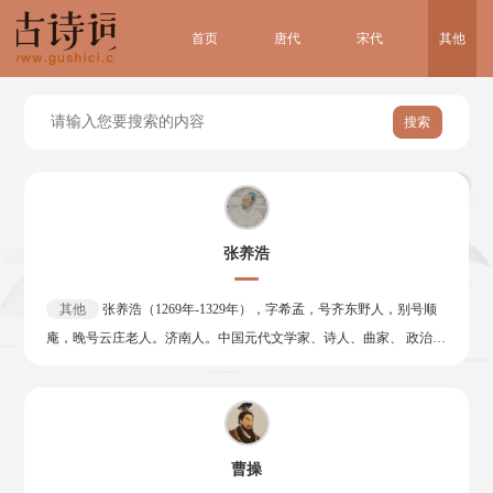
首页
唐代
宋代
其他
搜索
张养浩
其他
张养浩（1269年-1329年），字希孟，号齐东野人，别号顺
庵，晚号云庄老人。济南人。中国元代文学家、诗人、曲家、 政治
家。 张养浩早年勤苦好学，山东按察使焦遂闻之，荐为东平学正。游
京师，献书于平章不忽木，辟礼部令史，荐入御史台。以丞相掾选授
堂邑县尹。仁宗在东宫，召为文学。拜监察御史，上疏论时政，忤时
相，避害变姓名遁去。仁宗立，拜中书右司都事，迁翰林直学士。改
曹操
秘书少监。延祐初（1313年）恢复科举，以礼部侍郎知贡举。擢陕西