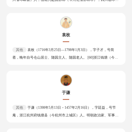
府在七言诗史上影响深远，开创了七言体用韵的自然方式，而且突破
分歧之大，可谓世所罕见。此外，他知兵法，工书法，擅诗歌。其诗
富卓王孙之女。中国古代四大才女之一、蜀中四大才女之一。 卓文
早期七言单句成行的固有观念，解决了双句成行的结构和连缀问题，
多抒发政治抱负，反映汉末人民的苦难生活，气魄雄伟，慷慨悲凉，
君出生于冶铁世家，其姿色娇美，精通音律，善弹琴。幼年与一户官
奠定了五七言和七言长篇歌行的基础。其《登大雷岸与妹书》尤为传
开建安文学之风。著有《魏武帝集》，已佚失。今人辑有《曹操
宦子弟定亲，十七岁时成婚，婚后不久郎君去世，回到家中独居。后
诵，为六朝骈文中难得之作。鲍照作的《芜城赋》被视为六朝抒情小
集》。
在家宴上对司马相如产生爱意，最终以私奔的形式结成眷属。司马相
赋的代表作之一。还著有《瓜步山楬文》等作品。 与谢灵运、颜延之
袁枚
如当官后见异思迁，想丢弃卓文君，其气愤之下写下一首《怨郎
同创“元嘉体”，合称“元嘉三大家”。清代刘熙载《艺概·诗概》对其做
诗》，司马相如读后，羞愧难言，断弃邪念，与卓文君和好如初。
出了极高评价：“慷慨任气，磊落使才，在当时不可无一，不能有
其他
袁枚（1716年3月25日—1798年1月3日），字子才，号简
卓文君作为才女，代表作有《白头吟》《诀别书》等。 她夜奔相如的
二。”
斋，晚年自号仓山居士、随园主人、随园老人。 [60]浙江钱塘（今浙
故事，流行民间，并为后世小说、戏曲所取材。也为后代的知识女性
江省杭州市）人，祖籍浙江慈溪。 清朝诗人、散文家、文学批评家和
树立了自由恋爱的榜样。 卓文君的远山眉妆在唐宋时期流行不衰，西
美食家。 袁枚少有才名，擅长写诗文。乾隆四年（1739年），进士出
汉刘歆《西京杂记》载：司马相如妻卓文君，眉如远山，细长而曲，
身，授翰林院庶吉士。乾隆七年（1742年），外调江苏，先后于溧
色微淡，时称“远山眉”，当时妇女多仿效之。
水、江宁、江浦、沭阳共任县令七年，为官政治勤政颇有声望，但仕
于谦
途不顺，无意吏禄。 乾隆十四年（1749年），辞官隐居于南京小仓山
随园，吟咏其中，广收诗弟子，女弟子尤众。嘉庆二年（1798年），
其他
于谦（1398年5月13日－1457年2月16日），字廷益，号节
袁枚去世，享年82岁，去世后葬在南京百步坡，世称“随园先生”。
庵，浙江杭州府钱塘县（今杭州市上城区）人。明朝政治家、军事
袁枚倡导“性灵说”，主张诗文审美创作应该抒写性灵，要写出诗人的
家、民族英雄。 永乐十九年（1421年），于谦登进士第。宣德元年
个性，表现其个人生活遭际中的真情实感 ，与赵翼、蒋士铨合称
（1426年），以御史职随明宣宗平定汉王朱高煦之乱，因严词斥责朱