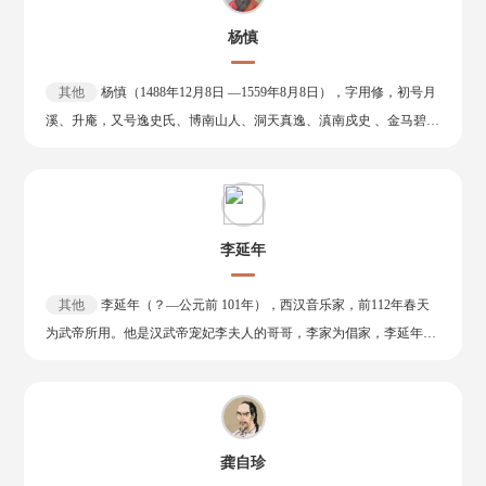
记》10卷、《十二州记》16卷、《钱唐先贤传》5卷等。 为文清拔，
随王萧子隆至荆州，永明十一年（493年）还京，为骠骑咨议、领记
工于写景，尤以小品书札见长，诗亦清新，多为反映社会现实之作，
杨慎
室，掌霸府文笔，又掌中书诏诰。建武二年（495年），出为宣城太
为时人仿效，号称“吴均体”。《与朱元思书》以简洁而传神的文笔，
守，因又称谢宣城。两年后，复返京为中书郎。之后，又出为南东海
描写富春江两岸清朗秀丽景色，读后如亲临其境；《与施从事书》、
其他
杨慎（1488年12月8日 —1559年8月8日），字用修，初号月
太守，行南徐州事。永泰初因告岳父王敬则谋反，迁尚书吏部郎，因
《与顾章书》，将青山、石门山景物描绘得如诗如画、惟妙惟肖，为
溪、升庵，又号逸史氏、博南山人、洞天真逸、滇南戍史 、金马碧鸡
又称谢吏部。东昏侯永元元年（499年），因泄露江祏兄弟欲立始安
六朝骈文名著。现存的志怪小说《续齐谐记》，是继南朝宋东阳无疑
老兵等。四川新都（今成都市新都区）人，祖籍庐陵（今江西省吉安
王萧遥光事，遭构陷而死于狱中。年仅三十六岁。 谢朓曾与沈约等共
《齐谐记》而作，故事曲折生动，人物性格鲜明，鲁迅誉为“卓然可
市）。明代文学家、学者、官员，明代三才子 之首，东阁大学士杨廷
创“永明体”。今存诗二百余首，长于五言诗，多描写自然景物，间亦
观”。其中《清溪神庙》、《阳羡鹅笼》尤为出色。吴均诗文著作较
和之子。 杨慎于明武宗正德六年（1511年）状元及第，授官翰林院修
直抒怀抱，诗风清新秀丽，圆美流转，善于发端，时有佳句；又平仄
多，惜多散佚。
撰，参与编修《武宗实录》。武宗出居庸关时上疏抗谏。明世宗继
协调，对偶工整，对唐代律诗、绝句的形成有重要影响。有集已佚。
李延年
位，复任翰林修撰兼经筵讲官。嘉靖三年（1524年）卷入“大礼议”事
后人辑有《谢宣城集》。
件，触怒世宗，被杖责罢官，谪戍云南永昌卫。在滇南时，曾率家奴
其他
李延年（？—公元前 101年），西汉音乐家，前112年春天
助平寻甸安铨、武定凤朝文叛乱，此后虽往返于四川、云南等地，仍
为武帝所用。他是汉武帝宠妃李夫人的哥哥，李家为倡家，李延年与
终老于永昌卫。嘉靖三十八年（1559年），在戍所逝世，享年七十二
其妹李夫人皆能歌善舞，容貌喜人。 李延年原本因犯法而受到腐刑，
岁。明穆宗时追赠光禄寺少卿，明熹宗时追谥“文宪”。 杨慎在滇南三
负责饲养宫中的狗，后因擅长音律，故颇得武帝宠爱。一日为武帝献
十年，博览群书。其诗词曲各体皆备，自有一定的风格。其诗沉酣六
歌：“北方有佳人，绝世而独立，一顾倾人城，再顾倾人国。宁不知
朝，揽采晚唐，创为渊博靡丽之词，造诣深厚，独立于风气之外。而
倾城与倾国，佳人难再得”。李延年的妹妹由此得幸，后来封为李夫
乐府首倡《花间》，影响隆、万以下风尚，同趋绮丽。 著作达四百余
龚自珍
人，汉武帝死后李夫人被追封为孝武皇后。 李夫人生下了昌邑王刘