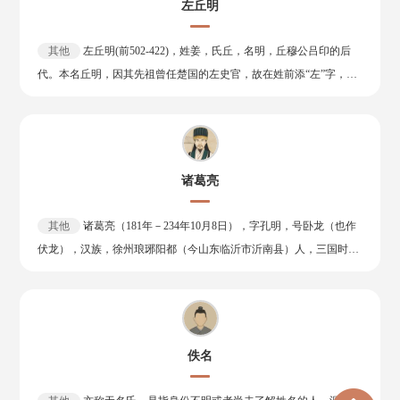
通过决议，确定屈原为当年纪念的世界四大文化名人之一。 主要作品
左丘明
有《离骚》《九歌》《九章》《天问》等。他创作的《楚辞》是中国
浪漫主义文学的源头，与《诗经》并称“风骚”，对后世诗歌产生了深
其他
左丘明(前502-422)，姓姜，氏丘，名明，丘穆公吕印的后
远影响。
代。本名丘明，因其先祖曾任楚国的左史官，故在姓前添“左”字，故
称左史官丘明先生，世称“左丘明”，后为鲁国太史 。左氏世为鲁国太
史，至丘明则约与孔子（前551-479）同时，而年辈稍晚。他是当时
著名史家、学者与思想家，著有《春秋左氏传》、《国语》等。他左
丘明的最重要贡献在于其所著《春秋左氏传》与《国语》二书。左氏
诸葛亮
家族世为太史，左丘明又与孔子一起“如周，观书于周史”，故熟悉诸
国史事，并深刻理解孔子思想。
其他
诸葛亮（181年－234年10月8日），字孔明，号卧龙（也作
伏龙），汉族，徐州琅琊阳都（今山东临沂市沂南县）人，三国时期
蜀汉丞相，杰出的政治家、军事家、散文家、书法家、发明家。在世
时被封为武乡侯，死后追谥忠武侯，东晋政权因其军事才能特追封他
为武兴王。其散文代表作有《出师表》、《诫子书》等。曾发明木牛
流马、孔明灯等，并改造连弩，叫做诸葛连弩，可一弩十矢俱发。于
佚名
建兴十二年（234年）在五丈原（今宝鸡岐山境内）逝世。刘禅追谥
其为忠武侯，故后世常以武侯、诸葛武侯尊称诸葛亮。诸葛亮一生鞠