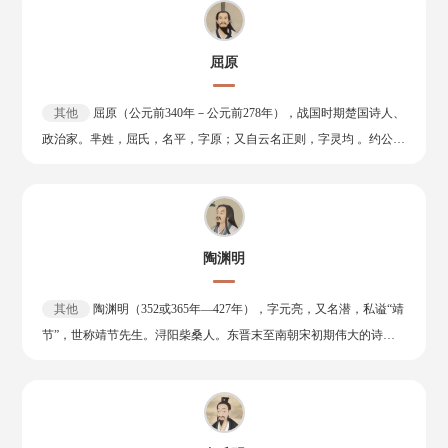
修，十七岁入国子监，被祭酒徐元文赏识。十八岁考中举人，次年成
为贡士。康熙十二年（1673年）因病错过殿试。康熙十五年（1676
屈原
年）补殿试，考中第二甲第七名，赐进士出身。纳兰性德曾拜徐乾学
为师。他于两年中主持编纂了一部儒学汇编——《通志堂经解》，深
其他
屈原（公元前340年－公元前278年），战国时期楚国诗人、
受康熙皇帝赏识，为今后发展奠定基础。纳兰性德于康熙二十四年
政治家。芈姓，屈氏，名平，字原；又自云名正则，字灵均 。约公元
（1685年）五月三十日（1685年7月1日）溘然而逝，年仅三十岁（虚
前340年出生于楚国丹阳（今湖北秭归），楚武王熊通之子屈瑕的后
龄三十有一）。纳兰性德的词以“真”取胜，写景逼真传神，词风“清丽
代。 屈原是中国历史上第一位伟大的爱国诗人，中国浪漫主义文学的
婉约，哀感顽艳，格高韵远，独具特色“。著有《通志堂集》、《侧
奠基人，被誉为“中华诗祖”、“辞赋之祖”。他是“楚辞”的创立者和代
帽集》、《饮水词》等。
表作者，开辟了“香草美人”的传统。屈原的出现，标志着中国诗歌进
陶渊明
入了一个由集体歌唱到个人独创的新时代。他被后人称为“诗魂"。 屈
原也是楚国重要的政治家，早年受楚怀王信任，任左徒、三闾大夫，
其他
陶渊明（352或365年—427年），字元亮，又名潜，私谥“靖
兼管内政外交大事。 吴起之后，在楚国另一个主张变法的就是屈原
节”，世称靖节先生。浔阳柴桑人。东晋末至南朝宋初期伟大的诗
。他提倡“美政”，主张对内举贤任能，修明法度，对外力主联齐抗
人、辞赋家。曾任江州祭酒、建威参军、镇军参军、彭泽县令等职，
秦。因遭贵族排挤毁谤，被先后流放至汉北和沅湘流域 。 公元前278
最末一次出仕为彭泽县令，八十多天便弃职而去，从此归隐田园。他
年，秦将白起攻破楚都郢（今湖北江陵），屈原悲愤交加，怀石自沉
是中国第一位田园诗人，被称为“古今隐逸诗人之宗 ”，有《陶渊明
于汨罗江，以身殉国。1953年是屈原逝世2230周年，世界和平理事会
集》。