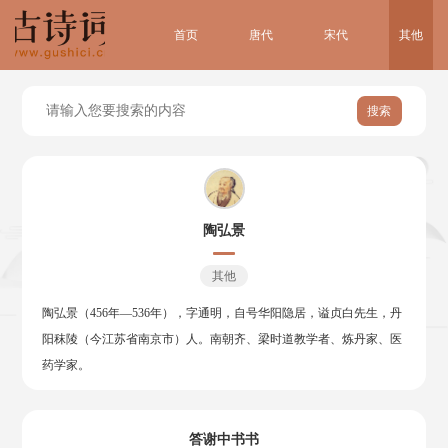
首页
唐代
宋代
其他
搜索
陶弘景
其他
陶弘景（456年—536年），字通明，自号华阳隐居，谥贞白先生，丹
阳秣陵（今江苏省南京市）人。南朝齐、梁时道教学者、炼丹家、医
药学家。
答谢中书书