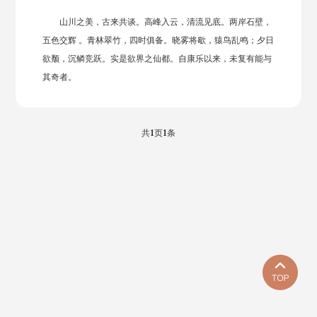
山川之美，古来共谈。高峰入云，清流见底。两岸石壁，
五色交辉 。青林翠竹，四时俱备。晓雾将歇，猿鸟乱鸣；夕日
欲颓，沉鳞竞跃。实是欲界之仙都。自康乐以来，未复有能与
其奇者。
共
1
页
1
条