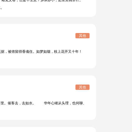
雕龙文卷，岂是平生意？乡亲苏小，定应笑我非计。
水。
其他
据，被侬留得香魂住。如梦如烟，枝上花开又十年！
其他
声里。催客去，去如水。 华年心绪从头理，也何聊、