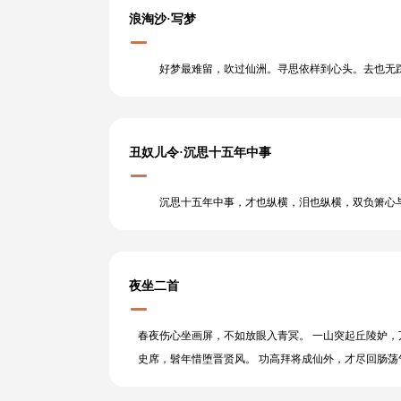
浪淘沙·写梦
好梦最难留，吹过仙洲。寻思依样到心头。去也无踪
丑奴儿令·沉思十五年中事
沉思十五年中事，才也纵横，泪也纵横，双负箫心与
夜坐二首
春夜伤心坐画屏，不如放眼入青冥。 一山突起丘陵妒，
史席，髫年惜堕晋贤风。 功高拜将成仙外，才尽回肠荡