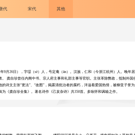
唐代
宋代
其他
1841年9月26日），字璱（sè）人，号定庵（ān）。汉族，仁和（今浙江杭州）人。
者。 龚自珍曾任内阁中书、宗人府主事和礼部主事等官职。主张革除弊政，抵制外国
的诗文主张“更法”、“改图”，揭露清统治者的腐朽，洋溢着爱国热情，被柳亚子誉为
今人辑为《龚自珍全集》。著名诗作《己亥杂诗》共350首。多咏怀和讽喻之作。