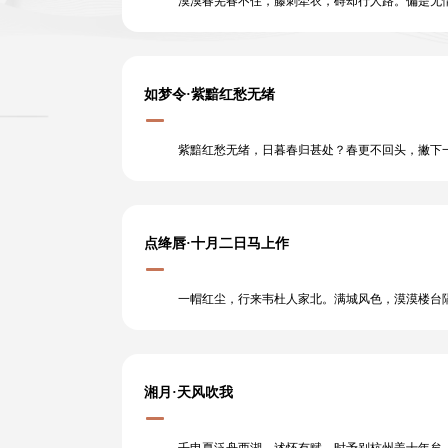
漠漠春芜春不住，藤刺牵衣，碍却行人路。偏是无情
如梦令·紫黯红愁无绪
紫黯红愁无绪，日暮春归甚处？春更不回头，撇下一
点绛唇·十月二日马上作
一帽红尘，行来韦杜人家北。满城风色，漠漠楼台隔
湘月·天风吹我