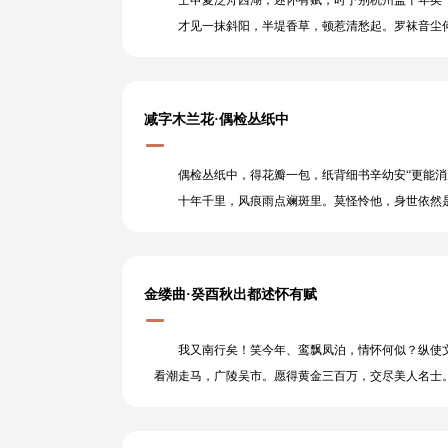
壬申夏泛舟西湖，述怀有赋，时予别杭州盖十年矣 
才见一抹斜阳，半堤香草，顿惹清愁起。罗袜音尘何
减字木兰花·偶检丛纸中
偶检丛纸中，得花瓣一包，纸背细书辛幼安“更能消
十年千里，风痕雨点斓斑里。莫怪怜他，身世依然
金缕曲·癸酉秋出都述怀有赋
我又南行矣！笑今年、鸾飘凤泊，情怀何似？纵使文
看潮走马，广陵吴市。愿得黄金三百万，交尽美人名士