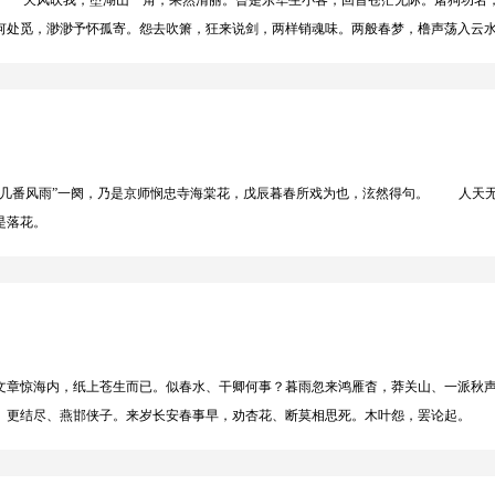
天风吹我，堕湖山一角，果然清丽。曾是东华生小客，回首苍茫无际。屠狗功名，
处觅，渺渺予怀孤寄。怨去吹箫，狂来说剑，两样销魂味。两般春梦，橹声荡入云
几番风雨”一阕，乃是京师悯忠寺海棠花，戊辰暮春所戏为也，泫然得句。 人天无
是落花。
章惊海内，纸上苍生而已。似春水、干卿何事？暮雨忽来鸿雁杳，莽关山、一派秋
。更结尽、燕邯侠子。来岁长安春事早，劝杏花、断莫相思死。木叶怨，罢论起。