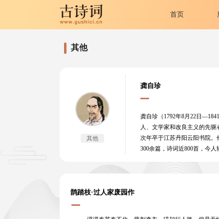
首页
其他
龚自珍
龚自珍（1792年8月22日—
人、文学家和改良主义的先驱
次年卒于江苏丹阳云阳书院。他
其他
300余篇，诗词近800首，
鹊踏枝·过人家废园作