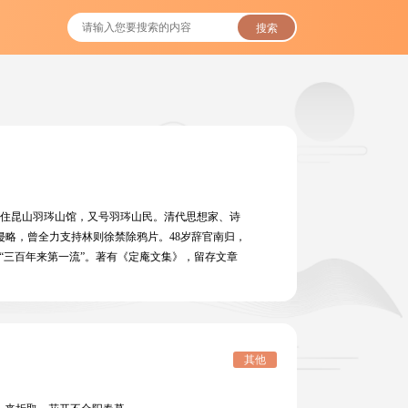
搜索
晚年居住昆山羽琌山馆，又号羽琌山民。清代思想家、诗
侵略，曾全力支持林则徐禁除鸦片。48岁辞官南归，
“三百年来第一流”。著有《定庵文集》，留存文章
其他