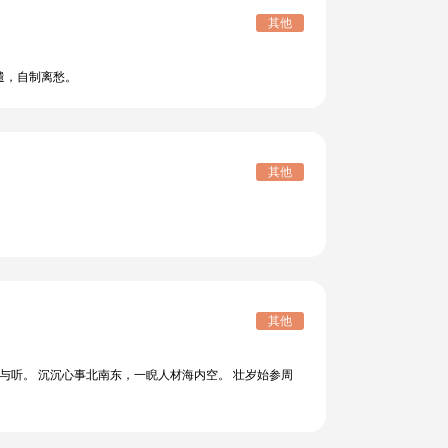
其他
遣，自制离愁。
其他
其他
与听。 沉沉心事北南东，一睨人材海内空。 壮岁始参周