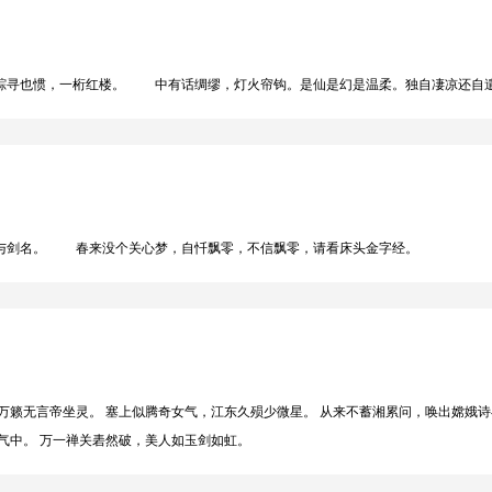
寻也惯，一桁红楼。 中有话绸缪，灯火帘钩。是仙是幻是温柔。独自凄凉还自
剑名。 春来没个关心梦，自忏飘零，不信飘零，请看床头金字经。
万籁无言帝坐灵。 塞上似腾奇女气，江东久殒少微星。 从来不蓄湘累问，唤出嫦娥诗
气中。 万一禅关砉然破，美人如玉剑如虹。