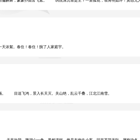
偏解舞，蒙蒙扑面皆飞絮。 绣院深沉谁是主？一朵孤花，墙角明如许！莫怨无人
天浓絮。春住！春住！黦了人家庭宇。
。 目送飞鸿，景入长天灭。关山绝，乱云千叠，江北江南雪。