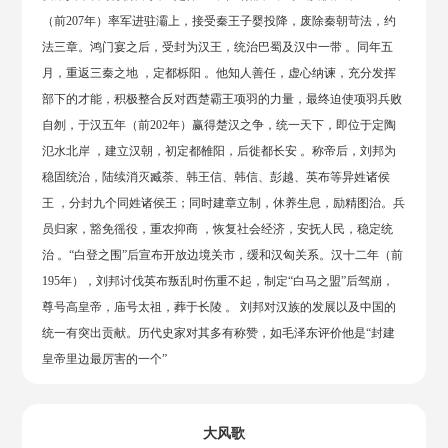
（前207年）率军进驻灞上，接受秦王子婴投降，废除秦朝苛法，约
法三章。鸿门宴之后，受封为汉王，统治巴蜀及汉中一带 。同年五
月，重返三秦之地 ，定都栎阳 。他知人善任，虚心纳谏，充分发挥
部下的才能，积极整合反对西楚霸王项羽的力量，最终迫使项羽兵败
自刎，于汉五年（前202年）赢得楚汉之争，统一天下，即位于定陶
氾水北岸 ，建立汉朝，初定都雒阳，后徙都长安 。称帝后，刘邦为
稳固统治，陆续消灭臧荼、韩王信、韩信、彭越、英布等异姓诸侯
王 ，分封九个同姓诸侯王；同时建章立制，休养生息，励精图治。兵
员归家，豁免徭役，重农抑商 ，恢复社会经济，安抚人民，稳定统
治 。“白登之围”后宣布开放边境关市，缓和汉匈关系。汉十二年（前
195年），刘邦讨伐英布叛乱时伤重不起，制定“白马之盟”后驾崩，
尊号高皇帝，庙号太祖，葬于长陵 。 刘邦对汉族的发展以及中国的
统一有突出贡献。历代史家对其多有称赞，如毛泽东评价他是“封建
皇帝里边最厉害的一个”
大风歌