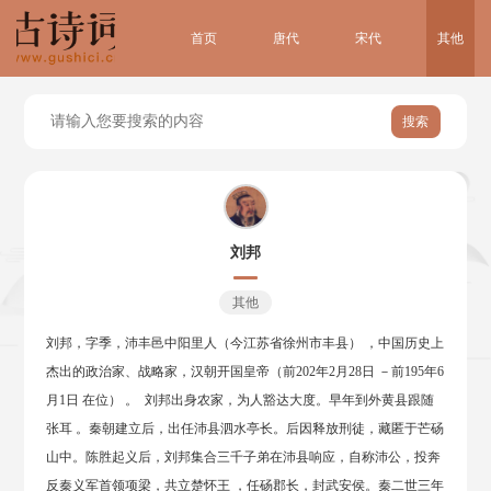
首页
唐代
宋代
其他
搜索
刘邦
其他
刘邦，字季，沛丰邑中阳里人（今江苏省徐州市丰县） ，中国历史上
杰出的政治家、战略家，汉朝开国皇帝（前202年2月28日 －前195年6
月1日 在位） 。 刘邦出身农家，为人豁达大度。早年到外黄县跟随
张耳 。秦朝建立后，出任沛县泗水亭长。后因释放刑徒，藏匿于芒砀
山中。陈胜起义后，刘邦集合三千子弟在沛县响应，自称沛公，投奔
反秦义军首领项梁，共立楚怀王 ，任砀郡长，封武安侯。秦二世三年