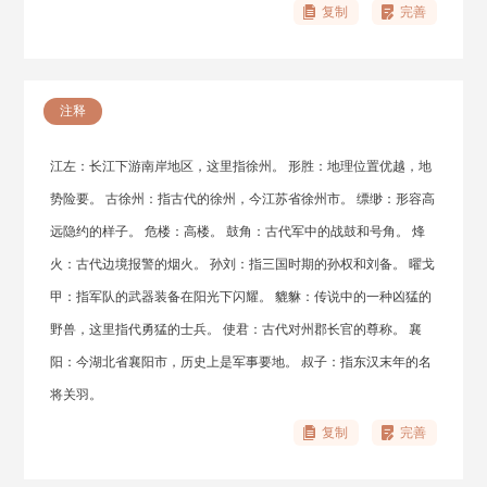
复制
完善
注释
江左：长江下游南岸地区，这里指徐州。 形胜：地理位置优越，地
势险要。 古徐州：指古代的徐州，今江苏省徐州市。 缥缈：形容高
远隐约的样子。 危楼：高楼。 鼓角：古代军中的战鼓和号角。 烽
火：古代边境报警的烟火。 孙刘：指三国时期的孙权和刘备。 曜戈
甲：指军队的武器装备在阳光下闪耀。 貔貅：传说中的一种凶猛的
野兽，这里指代勇猛的士兵。 使君：古代对州郡长官的尊称。 襄
阳：今湖北省襄阳市，历史上是军事要地。 叔子：指东汉末年的名
将关羽。
复制
完善