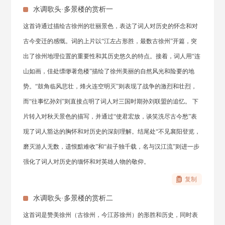
水调歌头·多景楼的赏析一
这首诗通过描绘古徐州的壮丽景色，表达了词人对历史的怀念和对
古今变迁的感慨。词的上片以“江左占形胜，最数古徐州”开篇，突
出了徐州地理位置的重要性和其历史悠久的特点。接着，词人用“连
山如画，佳处缥缈著危楼”描绘了徐州美丽的自然风光和险要的地
势。“鼓角临风悲壮，烽火连空明灭”则表现了战争的激烈和壮烈，
而“往事忆孙刘”则直接点明了词人对三国时期孙刘联盟的追忆。 下
片转入对秋天景色的描写，并通过“使君宏放，谈笑洗尽古今愁”表
现了词人豁达的胸怀和对历史的深刻理解。结尾处“不见襄阳登览，
磨灭游人无数，遗恨黯难收”和“叔子独千载，名与汉江流”则进一步
强化了词人对历史的缅怀和对英雄人物的敬仰。
复制
水调歌头·多景楼的赏析二
这首词是赞美徐州（古徐州，今江苏徐州）的形胜和历史，同时表