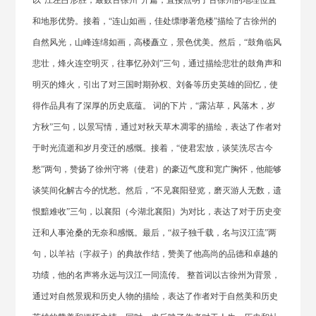
以“江左占形胜，最数古徐州”开篇，直接点明了古徐州的地理位置
和地形优势。接着，“连山如画，佳处缥缈著危楼”描绘了古徐州的
自然风光，山峰连绵如画，高楼矗立，景色优美。然后，“鼓角临风
悲壮，烽火连空明灭，往事忆孙刘”三句，通过描绘悲壮的鼓角声和
明灭的烽火，引出了对三国时期孙权、刘备等历史英雄的回忆，使
得作品具有了深厚的历史底蕴。 词的下片，“露沾草，风落木，岁
方秋”三句，以景写情，通过对秋天草木凋零的描绘，表达了作者对
于时光流逝和岁月变迁的感慨。接着，“使君宏放，谈笑洗尽古今
愁”两句，赞扬了徐州守将（使君）的豪迈气度和宽广胸怀，他能够
谈笑间化解古今的忧愁。然后，“不见襄阳登览，磨灭游人无数，遗
恨黯难收”三句，以襄阳（今湖北襄阳）为对比，表达了对于历史变
迁和人事沧桑的无奈和感慨。最后，“叔子独千载，名与汉江流”两
句，以羊祜（字叔子）的典故作结，赞美了他高尚的品德和卓越的
功绩，他的名声将永远与汉江一同流传。 整首词以古徐州为背景，
通过对自然景观和历史人物的描绘，表达了作者对于自然美和历史