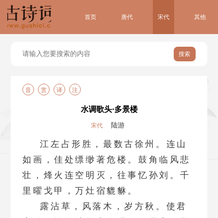
首页
唐代
宋代
其他
搜索
音
赏
译
注
水调歌头·多景楼
陆游
宋代
江左占形胜，最数古徐州。连山
如画，佳处缥缈著危楼。鼓角临风悲
壮，烽火连空明灭，往事忆孙刘。千
里曜戈甲，万灶宿貔貅。
露沾草，风落木，岁方秋。使君