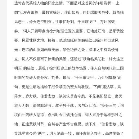
达对古代英雄人物的怀念之情。下面是对这首词的详细赏析： 上
阕“江左占形胜，最数古徐州。连山如画，佳处缥缈著危楼。鼓角临
风悲壮，烽火连空明灭，往事忆孙刘。千里曜戈甲，万灶宿貔
貅。”词人开篇即点出徐州地理位置的重要，它地处江南，是形势险
要、风景壮丽之地。接着，他以细腻的笔触描绘出徐州的自然风
光：连绵的山脉如画般美丽，景色绝佳之处，缥缈之中有高楼耸
立。词人不仅描写了徐州的风景，还通过“鼓角临风悲壮，烽火连空
明灭”的描绘，展现了徐州历史上的战争场景，使人自然联想到三国
时期的英雄人物孙权、刘备。最后，“千里曜戈甲，万灶宿貔貅”两
句，更是生动地描绘了战争场面的宏大与壮观。 下阕“露沾草，风
落木，岁方秋。使君宏放，谈笑洗尽古今愁。不见襄阳登览，磨灭
游人无数，遗恨黯难收。叔子独千载，名与汉江流。”换头三句，词
境由壮阔转入悲凉，点出时令并烘托心情。词人置身于这样形胜之
地，正逢悲秋时节，自然会产生怀古幽思。接下来，“使君宏放，谈
笑洗尽古今愁”两句，词人笔锋一转，由怀古转入颂今，高度赞扬了