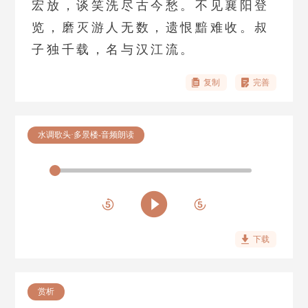
宏放，谈笑洗尽古今愁。不见襄阳登
览，磨灭游人无数，遗恨黯难收。叔
子独千载，名与汉江流。
复制
完善
水调歌头·多景楼-音频朗读
下载
赏析