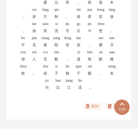
露
沾
草
，
风
落
木
sui
fang
qiu
shi
jun
hong
fang
，
岁
方
秋
。
使
君
宏
放
tan
xiao
xi
jin
gu
jin
chou
，
谈
笑
洗
尽
古
今
愁
。
bu
jian
xiang
yang
deng
lan
mo
mie
不
见
襄
阳
登
览
，
磨
灭
you
ren
wu
shu
yi
hen
an
nan
游
人
无
数
，
遗
恨
黯
难
shou
shu
zi
du
qian
zai
ming
收
。
叔
子
独
千
载
，
名
yu
han
jiang
liu
与
汉
江
流
。
复制
完善