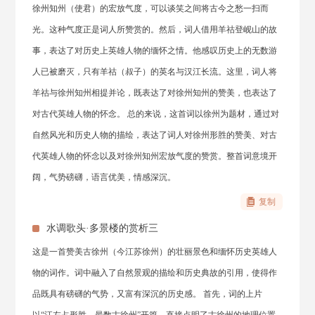
徐州知州（使君）的宏放气度，可以谈笑之间将古今之愁一扫而
光。这种气度正是词人所赞赏的。然后，词人借用羊祜登岘山的故
事，表达了对历史上英雄人物的缅怀之情。他感叹历史上的无数游
人已被磨灭，只有羊祜（叔子）的英名与汉江长流。这里，词人将
羊祜与徐州知州相提并论，既表达了对徐州知州的赞美，也表达了
对古代英雄人物的怀念。 总的来说，这首词以徐州为题材，通过对
自然风光和历史人物的描绘，表达了词人对徐州形胜的赞美、对古
代英雄人物的怀念以及对徐州知州宏放气度的赞赏。整首词意境开
阔，气势磅礴，语言优美，情感深沉。
复制
水调歌头·多景楼的赏析三
这是一首赞美古徐州（今江苏徐州）的壮丽景色和缅怀历史英雄人
物的词作。词中融入了自然景观的描绘和历史典故的引用，使得作
品既具有磅礴的气势，又富有深沉的历史感。 首先，词的上片