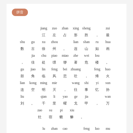
拼音
jiang
zuo
zhan
xing
sheng
zui
江
左
占
形
胜
，
最
shu
gu
xu
zhou
lian
shan
ru
hua
数
古
徐
州
。
连
山
如
画
jia
chu
piao
miao
zhe
wei
lou
，
佳
处
缥
缈
著
危
楼
。
gu
jiao
lin
feng
bei
zhuang
feng
huo
鼓
角
临
风
悲
壮
，
烽
火
lian
kong
ming
mie
wang
shi
yi
sun
连
空
明
灭
，
往
事
忆
孙
liu
qian
li
yao
ge
jia
wan
刘
。
千
里
曜
戈
甲
，
万
zao
su
pi
xiu
灶
宿
貔
貅
。
lu
zhan
cao
feng
luo
mu