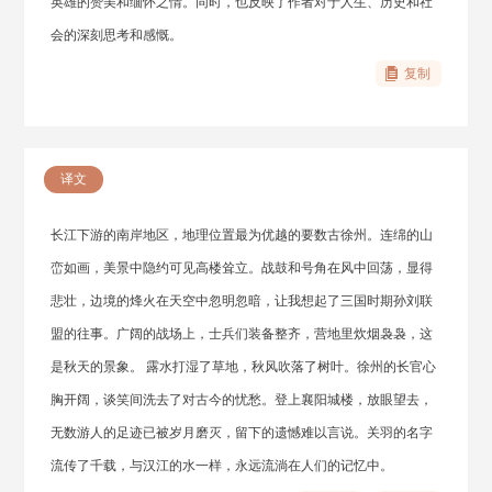
英雄的赞美和缅怀之情。同时，也反映了作者对于人生、历史和社
会的深刻思考和感慨。
复制
译文
长江下游的南岸地区，地理位置最为优越的要数古徐州。连绵的山
峦如画，美景中隐约可见高楼耸立。战鼓和号角在风中回荡，显得
悲壮，边境的烽火在天空中忽明忽暗，让我想起了三国时期孙刘联
盟的往事。广阔的战场上，士兵们装备整齐，营地里炊烟袅袅，这
是秋天的景象。 露水打湿了草地，秋风吹落了树叶。徐州的长官心
胸开阔，谈笑间洗去了对古今的忧愁。登上襄阳城楼，放眼望去，
无数游人的足迹已被岁月磨灭，留下的遗憾难以言说。关羽的名字
流传了千载，与汉江的水一样，永远流淌在人们的记忆中。