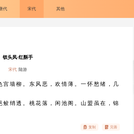
唐代
宋代
其他
钗头凤·红酥手
宋代
陆游
色宫墙柳。东风恶，欢情薄。一怀愁绪，几
浥鲛绡透。桃花落，闲池阁。山盟虽在，锦
复制
完善