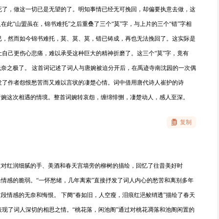
死了，做这一切已是无望的了。明知事情已经无可挽回，却偏要执意去做，这
在此“山盟虽在，锦书难托”之后重叠了三个“莫”字，与上片的三个“错”字相
已，然而如今锦书难托，莫、莫、莫，错已铸成，再也无法挽回了。这实际是
自己更伤心悲痛，难以承受这种巨大的精神折磨了。这三个“莫”字，竟有
无奈之极了。 这首词记述了词人与唐婉被迫分开后，在禹迹寺南沈园的一次偶
发了作者怨恨愁苦而又难以言状的凄楚心情。词中借用唐代诗人崔护的诗
唐婉这次相遇的情境。整首词婉转哀怨，缠绵悱恻，凄楚动人，感人至深。
复制
过对红润细腻的手、美酒和春天宫墙旁的柳树的描绘，回忆了往昔美好时
乐情感的脆弱。“一怀愁绪，几年离索”直接抒发了词人内心的愁苦和离别多年
这段情感的无奈和悔恨。 下阕“春如旧，人空瘦，泪痕红浥鲛绡透”描绘了春天
现了词人深切的相思之情。“桃花落，闲池阁”通过对桃花凋落和池阁闲置的