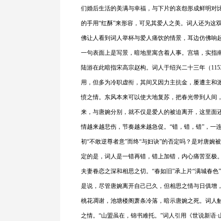
们婚后生活的美满与幸福，与下片的哀怨形成鲜明对比
的手用“红酥”来形容，可见其爱人之美。词人还为这
佛让人看到词人举杯与爱人痛饮的情景，耳边仿佛响起
一句表面上是写景，暗地里寓含着人事。宫墙，实指
陆游在此暗指宋高宗赵构。词人于绍兴二十三年（11
用，但多为冷职虚衔，其间又因力主抗金，屡遭主和派
愤之情。东风本来可以使大地复苏，把春光带到人间
来，与唐婉分别，就不仅是爱人的被迫离开，这里面
情越来越悲伤，节奏越来越急促。“错，错，错”，一
初“不敢逆尊者意”而终“与妇诀”的否定吗？是对唐
定的是，词人是一错再错，错上加错，内心痛苦至极
夫妻眷恋之深和相思之切。“春如旧”承上片“满城春色
是说，尽管唐婉离开自己已久，但相思之情与日俱增，
桃花凋谢，池塘楼阁萧条冷落，暗示唐婉之死。词人
之情。“山盟虽在，锦书难托。”词人引用《世说新语