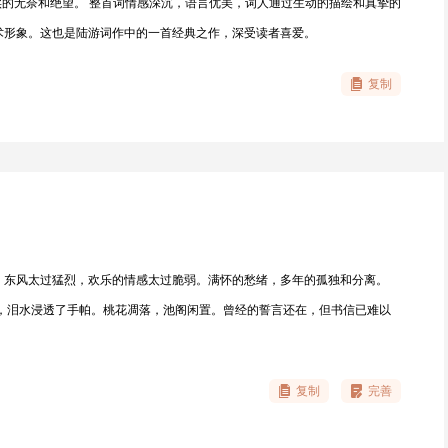
实的无奈和绝望。 整首词情感深沉，语言优美，词人通过生动的描绘和真挚的
术形象。这也是陆游词作中的一首经典之作，深受读者喜爱。
复制
。东风太过猛烈，欢乐的情感太过脆弱。满怀的愁绪，多年的孤独和分离。
瘦，泪水浸透了手帕。桃花凋落，池阁闲置。曾经的誓言还在，但书信已难以
复制
完善