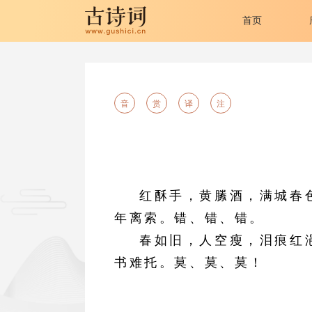
首页
音
赏
译
注
红酥手，黄縢酒，满城春
年离索。错、错、错。
春如旧，人空瘦，泪痕红
书难托。莫、莫、莫！