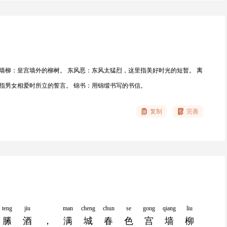
宫墙柳：皇宫墙外的柳树。 东风恶：东风太猛烈，这里指美好时光的短暂。 离
，指男女相爱时所立的誓言。 锦书：用锦缎书写的书信。
复制
完善
teng
jiu
man
cheng
chun
se
gong
qiang
liu
縢
酒
，
满
城
春
色
宫
墙
柳