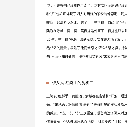
盟，可是锦书已经难以再寄了。这其实暗示唐婉已经
种“痴”也许正体现了词人对唐婉的挚爱与眷恋吧！词人
呼应，形成鲜明对比。错了，一错再错，自己情非得
陆游在呼喊：莫、莫、莫再提这件事了，再提也只会让
比“错、错、错”更深一层的意味，实在是悲痛至极，
然相遇的情景，表达了他们眷恋之深和相思之切，抒
句“人面不知何处去，桃花依旧笑春风”来表达词人与
钗头凤·红酥手的赏析二
上阕以“红酥手，黄縢酒，满城春色宫墙柳”开篇，通
光。“东风恶，欢情薄”则表达了美好时光的短暂和欢
的孤寂。“错、错、错”三次重复，强烈表达了词人对
依旧美丽，但人却因思念而消瘦，泪水浸透了手帕，表