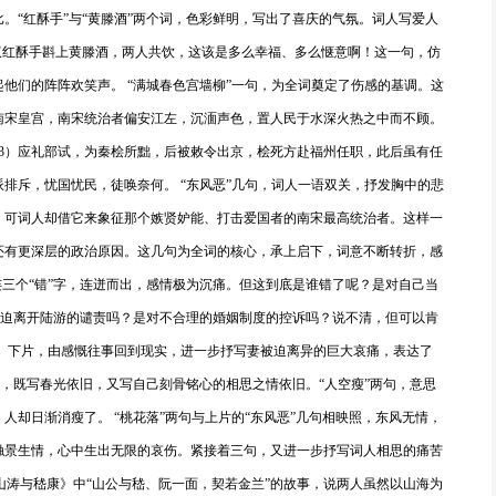
。“红酥手”与“黄滕酒”两个词，色彩鲜明，写出了喜庆的气氛。词人写爱人
双红酥手斟上黄滕酒，两人共饮，这该是多么幸福、多么惬意啊！这一句，仿
他们的阵阵欢笑声。 “满城春色宫墙柳”一句，为全词奠定了伤感的基调。这
南宋皇宫，南宋统治者偏安江左，沉湎声色，置人民于水深火热之中而不顾。
53）应礼部试，为秦桧所黜，后被敕令出京，桧死方赴福州任职，此后虽有任
排斥，忧国忧民，徒唤奈何。 “东风恶”几句，词人一语双关，抒发胸中的悲
，可词人却借它来象征那个嫉贤妒能、打击爱国者的南宋最高统治者。这样一
还有更深层的政治原因。这几句为全词的核心，承上启下，词意不断转折，感
连三个“错”字，连迸而出，感情极为沉痛。但这到底是谁错了呢？是对自己当
婉被迫离开陆游的谴责吗？是对不合理的婚姻制度的控诉吗？说不清，但可以肯
。 下片，由感慨往事回到现实，进一步抒写妻被迫离异的巨大哀痛，表达了
”，既写春光依旧，又写自己刻骨铭心的相思之情依旧。“人空瘦”两句，意思
人却日渐消瘦了。 “桃花落”两句与上片的“东风恶”几句相映照，东风无情，
触景生情，心中生出无限的哀伤。紧接着三句，又进一步抒写词人相思的痛苦
·山涛与嵇康》中“山公与嵇、阮一面，契若金兰”的故事，说两人虽然以山海为