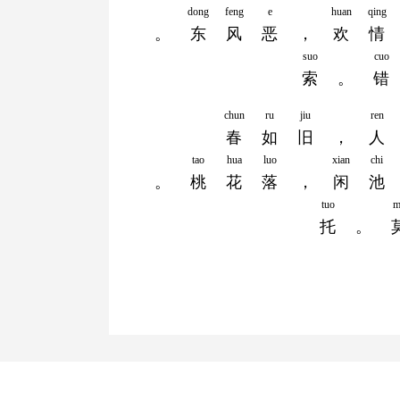
dong
feng
e
huan
qing
。
东
风
恶
，
欢
情
suo
cuo
索
。
错
chun
ru
jiu
ren
春
如
旧
，
人
tao
hua
luo
xian
chi
。
桃
花
落
，
闲
池
tuo
m
托
。