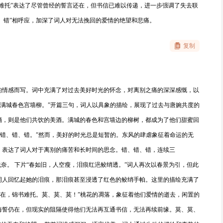
难托”表达了尽管曾经的誓言还在，但书信已难以传递，进一步强调了失去联
错、错”相呼应，加深了词人对无法挽回的爱情的绝望和悲痛。
复制
的情感而写。词中充满了对过去美好时光的怀念，对离别之痛的深深感慨，以
，满城春色宫墙柳。”开篇三句，词人以具象的描绘，展现了过去与唐婉共度的
酒，则是他们共饮的美酒。满城的春色和宫墙边的柳树，都成为了他们甜蜜回
。错、错、错。”然而，美好的时光总是短暂的。东风的肆虐象征着命运的无
，表达了词人对于离别的痛苦和长时间的思念。错、错、错，连续三
无奈。 下片“春如旧，人空瘦，泪痕红浥鲛绡透。”词人再次以春景为引，但此
词人回忆起她的泪痕，那泪痕甚至浸透了红色的鲛绡手帕。这里的描绘充满了
虽在，锦书难托。莫、莫、莫！”桃花的凋落，象征着他们爱情的逝去，闲置的
海誓仍在，但现实的阻隔使得他们无法再互通书信，无法再续前缘。莫、莫、