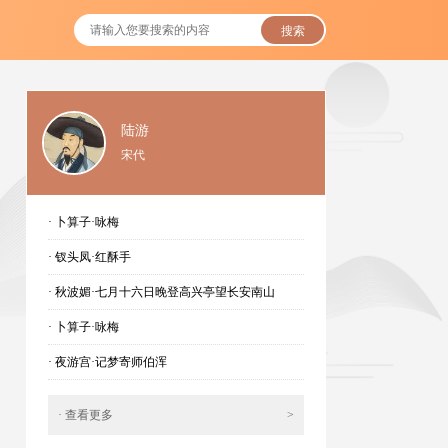
搜索
陆游
宋代
· 卜算子·咏梅
· 钗头凤·红酥手
· 秋波媚·七月十六日晚登高兴亭望长安南山
· 卜算子·咏梅
· 夜游宫·记梦寄师伯浑
· 查看更多
>