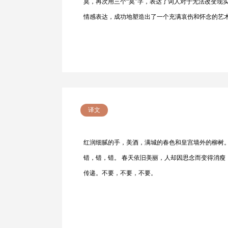
莫，再次用三个“莫”字，表达了词人对于无法改变现
情感表达，成功地塑造出了一个充满哀伤和怀念的艺
译文
红润细腻的手，美酒，满城的春色和皇宫墙外的柳树
错，错，错。 春天依旧美丽，人却因思念而变得消
传递。不要，不要，不要。