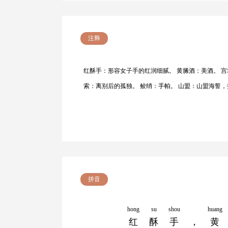
注释
红酥手：形容女子手的红润细腻。 黄縢酒：美酒。 
索：离别后的孤独。 鲛绡：手帕。 山盟：山盟海誓
拼音
hong
su
shou
huang
红
酥
手
，
黄