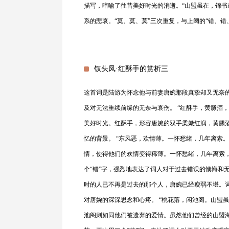
描写，暗喻了往昔美好时光的消逝。“山盟虽在，锦书
系的悲哀。“莫、莫、莫”三次重复，与上阕的“错、
钗头凤·红酥手的赏析三
这首词是陆游为怀念他与前妻唐婉那段真挚却又无奈
及对无法重续前缘的无奈与哀伤。 “红酥手，黄縢酒
美好时光。红酥手，形容唐婉的双手柔嫩红润，黄縢
忆的背景。 “东风恶，欢情薄。一怀愁绪，几年离索
情，使得他们的欢情变得稀薄。一怀愁绪，几年离索
个“错”字，强烈地表达了词人对于过去错误的懊悔和
时的人已不再是过去的那个人，唐婉已经瘦弱不堪。
对唐婉的深深思念和心疼。 “桃花落，闲池阁。山盟
池阁则如同他们被遗弃的爱情。虽然他们曾经的山盟