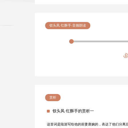
钗头凤·红酥手-音频朗读
赏析
钗头凤·红酥手的赏析一
这首词是陆游写给他的前妻唐婉的，表达了他们分离