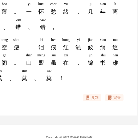
bao
yi
huai
chou
xu
ji
nian
li
薄
。
一
怀
愁
绪
，
几
年
离
cuo
cuo
、
错
、
错
。
kong
shou
lei
hen
hong
yi
jiao
xiao
tou
空
瘦
，
泪
痕
红
浥
鲛
绡
透
ge
shan
meng
sui
zai
jin
shu
nan
阁
。
山
盟
虽
在
，
锦
书
难
o
mo
mo
莫
、
莫
、
莫
！
复制
完善
Copyright © 2023 古诗词 版权所有