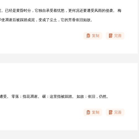
赏。已经是黄昏时分，它独自承受着忧愁，更何况还要遭受风雨的侵袭。 梅
即使凋谢后被踩踏成泥，变成了尘土，它的芳香依旧如故。
复制
完善
遭受。 零落：指花凋谢。 碾：这里指被踩踏。 如故：依旧，仍然。
复制
完善