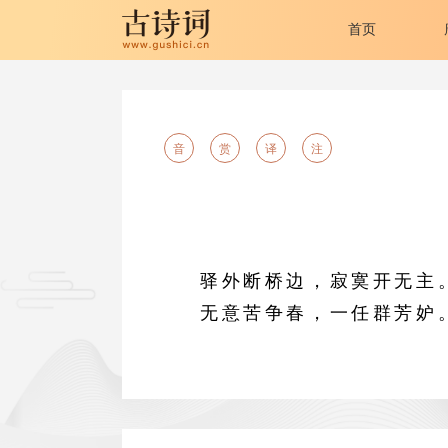
首页
音
赏
译
注
驿外断桥边，寂寞开无主
无意苦争春，一任群芳妒