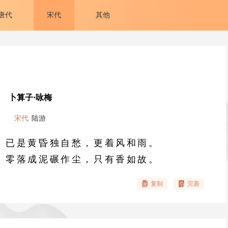
唐代
宋代
其他
卜算子·咏梅
宋代
陆游
。已是黄昏独自愁，更着风和雨。
。零落成泥碾作尘，只有香如故。
复制
完善