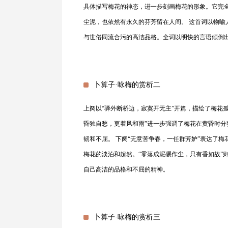
具体描写梅花的神态，进一步刻画梅花的形象。它完
尘泥，也依然有永久的芬芳留在人间。 这首词以物
与世俗同流合污的高洁品格。全词以明快的言语倾倒
卜算子·咏梅的赏析二
上阕以“驿外断桥边，寂寞开无主”开篇，描绘了梅花
昏独自愁，更着风和雨”进一步强调了梅花在黄昏时
韧和不屈。 下阕“无意苦争春，一任群芳妒”表达了
梅花的淡泊和超然。“零落成泥碾作尘，只有香如故”
自己高洁的品格和不屈的精神。
卜算子·咏梅的赏析三