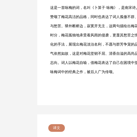
这是一首咏梅的词，名叫《卜算子·咏梅》，是南宋
赞颂了梅花高洁的品格，同时也表达了词人孤傲不群
与愁苦。驿外断桥边，寂寞开无主，这两句描绘出梅
时分，梅花孤独地承受着风雨的侵袭，更显其愁苦之
化的手法，展现出梅花淡泊名利，不愿与群芳争宠的
气依然如故，这是对梅花坚韧不屈、清香自溢的高尚
志向。词人以梅花自喻，借梅花表达了自己在困境中
咏梅词中的经典之作，被后人广为传颂。
译文