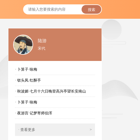
搜索
陆游
宋代
· 卜算子·咏梅
· 钗头凤·红酥手
· 秋波媚·七月十六日晚登高兴亭望长安南山
· 卜算子·咏梅
· 夜游宫·记梦寄师伯浑
· 查看更多
>