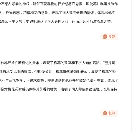
全不想占领春的神权，听任百花群艳心怀妒忌将它忌恨。即使花片飘落被碾作
喻人，托物言志，巧借梅花的意象，表现了词人孤高傲世的情怀，体现出他不
出磊落不平之气，委婉地表达了词人身世之悲、迁谪之远和颠沛流离之苦。
复制
孤独地开放在断桥边的景象，表现了梅花的孤寂和不求人知的高洁。“已是黄
分独自承受风雨的凄凉，但即便如此，梅花依然坚强地开放，展现了梅花的坚
梅花不与百花争春，不追求虚荣，即使遭到其他花卉的嫉妒也毫不在意，体现了
则是对梅花凋谢后仍保持其芳香的赞美，暗喻了词人即使身处逆境，也能保持
复制