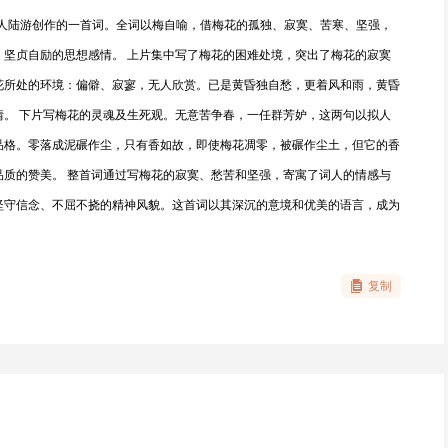
诗人陆游创作的一首词。全词以梅自喻，借梅花的孤独、寂寞、苦寒、坚强，
、坚贞自励的思想感情。 上片集中写了梅花的困难处境，突出了梅花的寂寞
花所处的环境：偏僻、寂寥，无人欣赏。已是黄昏独自愁，更着风和雨，黄昏
情。 下片写梅花的灵魂及生死观。无意苦争春，一任群芳妒，这两句以拟人
品格。零落成泥碾作尘，只有香如故，即使梅花凋零，被碾作尘土，但它的香
品质的赞美。 整首词通过写梅花的寂寞、愁苦和坚强，寄寓了词人的情感与
坚守信念、不屈不挠的精神风貌。这首词以其深沉的意境和优美的语言，成为
复制