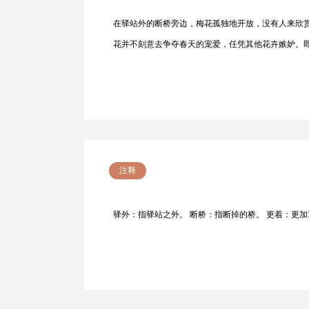
在驿站外的断桥旁边，梅花孤独地开放，没有人来欣
花并不刻意去争夺春天的宠爱，任凭其他花卉嫉妒。
注释
驿外：指驿站之外。 断桥：指断掉的桥。 更着：更加