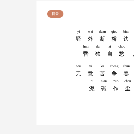
拼音
yi
wai
duan
qiao
bian
驿
外
断
桥
边
hun
du
zi
chou
昏
独
自
愁
wu
yi
ku
zheng
chun
无
意
苦
争
春
ni
nian
zuo
chen
泥
碾
作
尘