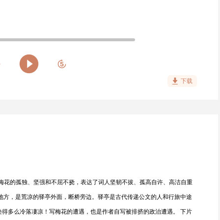
下载
绘梅花的孤独、坚强和不屈不挠，表达了词人坚韧不拔、孤高自许、高洁自重
的地方，是荒凉的驿亭外面，断桥旁边。驿亭是古代传递公文的人和行旅中途
染得多么冷落凄凉！写梅花的遭遇，也是作者自写被排挤的政治遭遇。 下片