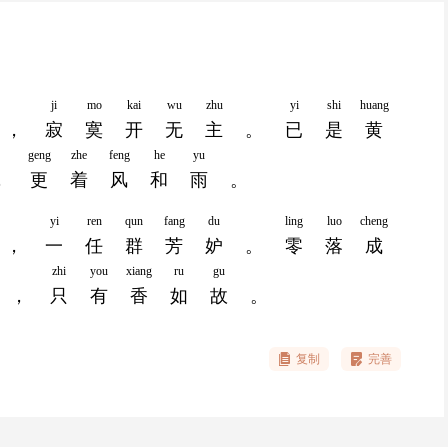
ji
mo
kai
wu
zhu
yi
shi
huang
，
寂
寞
开
无
主
。
已
是
黄
geng
zhe
feng
he
yu
，
更
着
风
和
雨
。
yi
ren
qun
fang
du
ling
luo
cheng
，
一
任
群
芳
妒
。
零
落
成
zhi
you
xiang
ru
gu
，
只
有
香
如
故
。
复制
完善