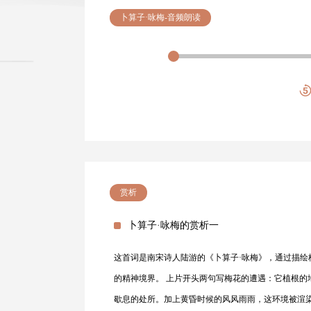
卜算子·咏梅-音频朗读
赏析
卜算子·咏梅的赏析一
这首词是南宋诗人陆游的《卜算子·咏梅》，通过描
的精神境界。 上片开头两句写梅花的遭遇：它植根
歇息的处所。加上黄昏时候的风风雨雨，这环境被渲