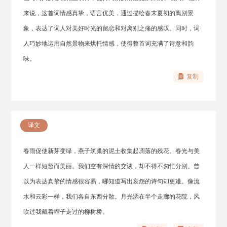
来说，这首词情感真挚，语言优美，通过描绘春末夏初的离别景
象，表达了词人对美好时光的留恋和对离别之痛的感叹。同时，词
人巧妙地运用自然景物来烘托情感，使得整首词充满了诗意和韵
味。
复制
译文
春雨促使新芽变绿，燕子筑巢的泥土收集起凋落的残花。春光与美
人一样短暂而美丽。我们空有深情的交谈，却不得不匆忙分别。曾
以为表达真挚的情感很容易，哪知道写出哀怨的诗句却更难。像流
水和云彩一样，我们各自东西分散。月光洒在半个走廊的花院，风
吹过我戴着帽子走过的柳树桥。