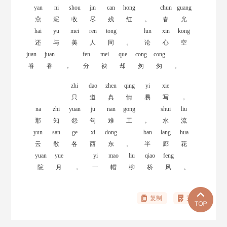
yan
ni
shou
jin
can
hong
chun
guang
燕
泥
收
尽
残
红
。
春
光
hai
yu
mei
ren
tong
lun
xin
kong
还
与
美
人
同
。
论
心
空
juan
juan
fen
mei
que
cong
cong
眷
眷
，
分
袂
却
匆
匆
。
zhi
dao
zhen
qing
yi
xie
只
道
真
情
易
写
，
na
zhi
yuan
ju
nan
gong
shui
liu
那
知
怨
句
难
工
。
水
流
yun
san
ge
xi
dong
ban
lang
hua
云
散
各
西
东
。
半
廊
花
yuan
yue
yi
mao
liu
qiao
feng
院
月
，
一
帽
柳
桥
风
。
复制
完善