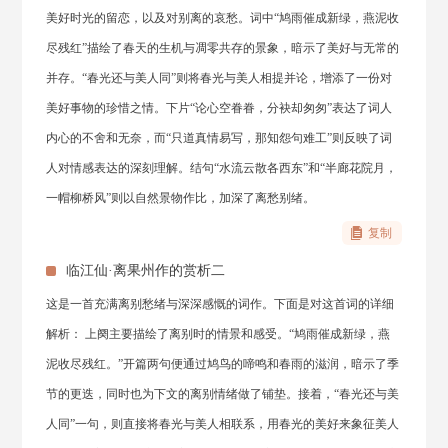
美好时光的留恋，以及对别离的哀愁。词中“鸠雨催成新绿，燕泥收
尽残红”描绘了春天的生机与凋零共存的景象，暗示了美好与无常的
并存。“春光还与美人同”则将春光与美人相提并论，增添了一份对
美好事物的珍惜之情。下片“论心空眷眷，分袂却匆匆”表达了词人
内心的不舍和无奈，而“只道真情易写，那知怨句难工”则反映了词
人对情感表达的深刻理解。结句“水流云散各西东”和“半廊花院月，
一帽柳桥风”则以自然景物作比，加深了离愁别绪。
复制
临江仙·离果州作的赏析二
这是一首充满离别愁绪与深深感慨的词作。下面是对这首词的详细
解析： 上阕主要描绘了离别时的情景和感受。“鸠雨催成新绿，燕
泥收尽残红。”开篇两句便通过鸠鸟的啼鸣和春雨的滋润，暗示了季
节的更迭，同时也为下文的离别情绪做了铺垫。接着，“春光还与美
人同”一句，则直接将春光与美人相联系，用春光的美好来象征美人