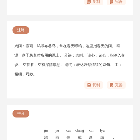
复制
完善
注释
鸠雨：春雨，鸠即布谷鸟，常在春天啼鸣，这里指春天的雨。 燕
泥：燕子筑巢时所用的泥土。 分袂：离别。 论心：谈心，指深入交
谈。 空眷眷：空有深情厚意。 怨句：表达哀怨情绪的诗句。 工：
精细，巧妙。
复制
完善
拼音
jiu
yu
cui
cheng
xin
lyu
鸠
雨
催
成
新
绿
，