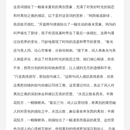
这首词描绘了一幅春末夏初的离别景象，充满了对美好时光的留恋
和对离别之痛的感叹。以下是对这首词的赏析： “鸠雨催成新绿，
燕泥收尽残红。”开篇两句便描绘出了一幅生动的春末景象。鸠鸟的
叫声催生了新绿，燕子衔泥筑巢时带走了最后一抹残红。这两句通
过自然界的变化，巧妙地展现了时间的流逝和季节的更替。 “春光
还与美人同。论心空眷眷，分袂却匆匆。”接下来，词人将春光与美
人相提并论，表达了对美好时光的留恋之情。他们倾心相谈，依依
不舍，然而分别的时刻却匆匆而至，让人感到无尽的遗憾和不舍。
“只道真情易写，那知怨句难工。”这两句词人感叹真情易表，但表
达离愁别绪的怨句却难以写得工整。这里通过对比，表达了词人对
离别之痛的深刻体会和难以言表的苦楚。 “水流云散各西东。半廊
花院月，一帽柳桥风。”最后三句，词人以景结情，将离别的痛苦融
入到对景色的描绘之中。水流云散，象征着各奔东西的离别；半廊
花院月，一帽柳桥风，则描绘出了一幅凄美而孤寂的夜景。这些景
色与词人的心境相互映衬，使得离别的情感更加深沉和动人。 总体