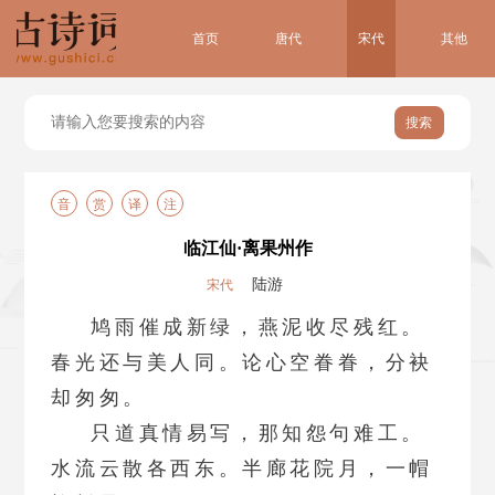
首页
唐代
宋代
其他
搜索
音
赏
译
注
临江仙·离果州作
陆游
宋代
鸠雨催成新绿，燕泥收尽残红。
春光还与美人同。论心空眷眷，分袂
却匆匆。
只道真情易写，那知怨句难工。
水流云散各西东。半廊花院月，一帽