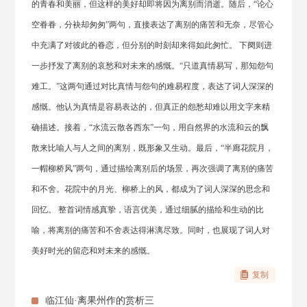
的青春和美丽，但这样的美好却即将因为离别而消逝。随后，“论心
空眷眷，分袂却匆匆”两句，直接表达了离别的痛苦和无奈，尽管心
中充满了对彼此的眷恋，但分别的时刻却来得如此匆忙。 下阕则进
一步抒发了离别的哀愁和对未来的感慨。“只道真情易写，那知怨句
难工。”这两句通过对比真情与怨句的难易程度，表达了词人深深的
感慨。他认为真情是容易表达的，但真正的怨愁却难以用文字来精
确描述。接着，“水流云散各西东”一句，用自然界的水流和云的飘
散来比喻人与人之间的离别，既形象又生动。最后，“半廊花院月，
一帽柳桥风”两句，通过描绘离别后的场景，再次强调了离别的痛苦
和不舍。花院中的月光、柳桥上的风，都成为了词人深深的思念和
回忆。 整首词情感真挚，语言优美，通过细腻的描绘和生动的比
喻，将离别的痛苦和不舍表达得淋漓尽致。同时，也展现了词人对
美好时光的留恋和对未来的感慨。
复制
临江仙·离果州作的赏析三