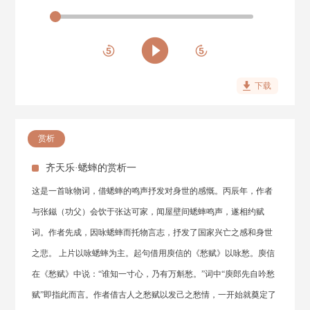
下载
赏析
齐天乐·蟋蟀的赏析一
这是一首咏物词，借蟋蟀的鸣声抒发对身世的感慨。丙辰年，作者
与张鎡（功父）会饮于张达可家，闻屋壁间蟋蟀鸣声，遂相约赋
词。作者先成，因咏蟋蟀而托物言志，抒发了国家兴亡之感和身世
之悲。 上片以咏蟋蟀为主。起句借用庾信的《愁赋》以咏愁。庾信
在《愁赋》中说：“谁知一寸心，乃有万斛愁。”词中“庾郎先自吟愁
赋”即指此而言。作者借古人之愁赋以发己之愁情，一开始就奠定了