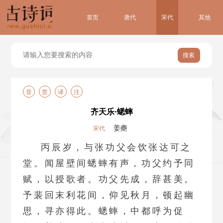
首页
唐代
宋代
其他
搜索
音
赏
译
注
齐天乐·蟋蟀
姜夔
宋代
丙辰岁，与张功父会饮张达可之
堂。闻屋壁间蟋蟀有声，功父约予同
赋，以授歌者。功父先成，辞甚美。
予裴回末利花间，仰见秋月，顿起幽
思，寻亦得此。蟋蟀，中都呼为促