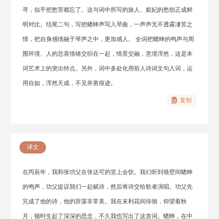
寻，似乎把愁苦都忘了。这与词中所写的旅人、嫔妃的愁怨正成鲜
明对比。结尾二句，写把蟋蟀声写入琴曲，一声声无不透露凄苦之
情，把自身感情融于琴声之中，更加感人。 全词把蟋蟀的鸣声与周
围环境、人的悲喜情绪交织在一起，情景交融，意境浑然，这是本
词艺术上的突出特点。另外，词中多处化用前人诗词文句入词，运
用自如，浑然天成，不见斧凿痕迹。
复制
译文
在丙辰年，我和张功父在张达可的堂上会饮。我们听到墙壁间蟋蟀
的鸣声，功父提议我们一起赋诗，然后将诗交给歌者演唱。功父先
完成了他的诗，他的辞藻非常美。我在末利花间徘徊，仰望着秋
月，顿时生起了深深的思念，不久我也写出了这首词。蟋蟀，在中