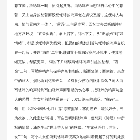
愁在胸，故蟋蟀一呜，便引起共鸣。由蟋蟀声而想到自己心中的愁
苦，又由自身的愁苦而设想蟋蟀的鸣声似在诉说愁苦，这便将人与
虫、情与景融为一体了。“露湿”三句是虚写，回忆过去曾听蟋蟀的
地方及环境。“哀音似诉”，承上启下，引出下文。从“正思妇”到“甚
情绪”，都是以蟋蟀声为线索，把思妇的离愁别苦与蟋蟀的鸣声交织
在一起写，并以“独自”二字把思妇置于孤独寂寞的环境中，使其愁
绪更浓，怨愤更深。 词的下片继续写蟋蟀鸣声引起的愁怨。“西
窗”三句，写蟋蟀鸣声与砧杵声相和相应，断而复续；而候馆、离宫
中的旅人、嫔妃听到这些声音，又有多少伤心的眼泪流落？词人由
写蟋蟀的鸣声转到写由蟋蟀声而引起的伤心事，把蟋蟀的鸣声与旅
人的愁思、宫女的怨情联系在一起，发出深沉的感叹。“豳诗”三
句，用《诗经·豳风·七月》篇“穹窒熏鼠，塞向墐户。嗟我妇子，曰
为改岁，入此室处”等语，写自己听到蟋蟀声，便想到《诗经》中所
写的情景，油然生出“世上苦人多”的感叹。“笑篱落呼灯，世间儿
女”二句，写小儿女们听到蟋蟀声便高兴地喊叫着提起了灯笼到处搜