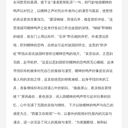
全词愁苦的基调。接下去“凄凄更闻私语”一句，则巧妙地借蟋蟀的
鸣声以衬托之，以蟋蟀之声衬托出作者内心的凄苦与孤寂，使愁情
的表达更加含蓄深沉。 “露湿铜铺，苔侵石井，都是曾听伊处。”这
里借描写蟋蟀鸣声之处来抒发自己怀念故国的深情。“铜铺”即铜制
的铺首，装在门上用以衔环。“石井”即石砌的井栏。作者漂泊异
地，听到蟋蟀的悲鸣，自然会引起对故国的怀念。这里的“听伊
处”即指从前在故国时曾听过蟋蟀悲鸣的地方。 “哀音似诉。正思妇
无眠，起寻机杼。”这是以思妇因听到蟋蟀的悲鸣而无心睡眠、起来
寻找织布机梭来衬托自己的孤独与凄苦。蟋蟀的鸣声好像是在诉说
着人间的哀怨之情，这哀怨使思妇彻夜难眠，起身寻找织布的工
具，准备继续织布以排遣心中的郁闷。 “曲曲屏山，夜凉独自甚情
绪？”屏风曲折，夜色渐凉，词人因蟋蟀的鸣声而引起对往事的回
忆，心中充满了无限的哀怨与惆怅。 下片以咏蟋蟀的鸣声与自己的
感受为主。“西窗又吹暗雨”一句，以窗外的暗雨衬托屋内的沉寂与
凄凉，进一步渲染了词人的孤独与凄苦。“为谁频断续，相和砧