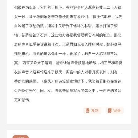
都被称为促织，它们善于搏斗。有些好事的人愿意花费三二十万钱
买一只，甚至雕刻象牙来制作楼阁来存放它们。 像庾信那样，我先
自吟起了哀愁的赋，凄凉中又听到了蟋蟀的私语。露水打湿了铜
铺，苔藓侵蚀了石井，这些地方都是我曾经听它鸣叫的地方。那悲
哀的声音似乎在诉说着什么。正是思妇无法入睡的时候，她起身寻
找织布机。曲折的屏风像山一样，夜深了，独自一人感到非常寂
寞。 西窗又吹来了暗雨，是谁让这声音频繁地断续，相互应和着捣
衣的声音？迎宾馆迎来了秋天，离宫中的人对着月亮哀悼，别有一
番伤心的感觉。《豳风》的诗篇随意地给予，我笑着看那些在篱笆
边呼唤灯光的世间儿女。将这些情感写入琴弦之中，一声声的琴音
更加悲伤。
复制
完善