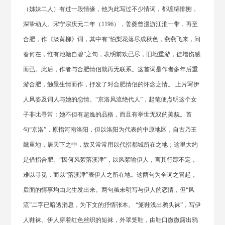
（姊妹二人）有过一段情缘，他为此写过不少情词，都缠绵悱恻，
深挚动人。宋宁宗庆元二年（1196），姜夔曾漫游江淮一带，再至
合肥，作《淡黄柳》词，其中有“怕梨花落尽成秋色，燕燕飞来，问
春何在，惟有池塘自碧”之句，表明前欢已尽，旧地重游，徒增伤感
而已。此后，作者与合肥情侣就再无联系。这首词是作者多年后重
游合肥，触景生情而作，抒发了对合肥情侣的怀念之情。 上片写伊
人风姿及词人与她的恋情。“京洛风流绝代人”，起笔便点明这个女
子非比寻常：她不但有超逸的品格，而且有举世无双的美貌。首
句“京洛”，原指河南洛阳，但以洛阳为代表的中原地区，自古乃王
畿重地，居天下之中，故又常常用以代指都城所在之地；这里大约
是借指合肥。“因何风絮落溪津”，以风絮喻伊人，言其行踪不定，
难以寻觅，而以“落溪津”表伊人之所在地。这两句为全词之冒起，
后面的情事均由此生发出来。两句虽未明写与伊人的恋情，但“风
流”二字已暗透消息，为下文的抒情张本。 “笼鞋浅出鸦头袜”，写伊
人鞋袜。伊人穿着红色丝织的短袜，外罩笼鞋，由鞋口微微露出鸦