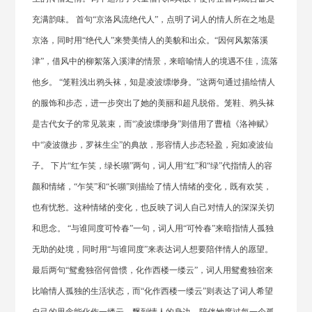
充满韵味。 首句“京洛风流绝代人”，点明了词人的情人所在之地是
京洛，同时用“绝代人”来赞美情人的美貌和出众。“因何风絮落溪
津”，借风中的柳絮落入溪津的情景，来暗喻情人的境遇不佳，流落
他乡。 “笼鞋浅出鸦头袜，知是凌波缥缈身。”这两句通过描绘情人
的服饰和步态，进一步突出了她的美丽和超凡脱俗。笼鞋、鸦头袜
是古代女子的常见装束，而“凌波缥缈身”则借用了曹植《洛神赋》
中“凌波微步，罗袜生尘”的典故，形容情人步态轻盈，宛如凌波仙
子。 下片“红乍笑，绿长嚬”两句，词人用“红”和“绿”代指情人的容
颜和情绪，“乍笑”和“长嚬”则描绘了情人情绪的变化，既有欢笑，
也有忧愁。这种情绪的变化，也反映了词人自己对情人的深深关切
和思念。 “与谁同度可怜春”一句，词人用“可怜春”来暗指情人孤独
无助的处境，同时用“与谁同度”来表达词人想要陪伴情人的愿望。
最后两句“鸳鸯独宿何曾惯，化作西楼一缕云”，词人用鸳鸯独宿来
比喻情人孤独的生活状态，而“化作西楼一缕云”则表达了词人希望