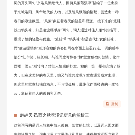
词的开头两句“京洛风流绝代人。因何风絮落溪津”描绘了一位出身
于京城洛阳、风华绝代的人物，以及随风飘落的柳絮，营造出一种
春日的浪漫氛围。“风絮”象征着春天的轻盈和易逝。 接下来的“笼鞋
浅出鸦头袜，知是凌波缥缈身”两句，词人通过对佳人服饰的描写，
展现了她的轻盈与优雅。“笼鞋”和“鸦头袜”都是古代妇女的鞋袜，
而“凌波缥缈身”则形容她的身姿如同在水面上轻盈行走。 词的后半
部分“红乍笑，绿长嚬。与谁同度可怜春”和“鸳鸯独宿何曾惯，化作
西楼一缕云”则转向了对佳人情感的抒发。她的一笑一颦都充满了魅
力，但在这美好的春天里，她又与谁共度呢？鸳鸯通常成对出现，
但这里的鸳鸯却独自栖息，不习惯孤独，最终化作西楼边的一缕轻
云，象征着佳人的孤独和无奈。
复制
鹧鸪天·己酉之秋苕溪记所见的赏析三
这首词写的是词人想象中情人孤独、落寞的处境，以及词人因之而
生的怜惜之情。词中运用了大量借代和典故，使得整首词既含蓄又