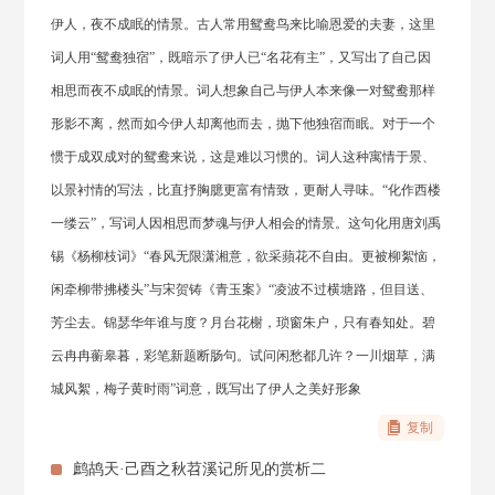
伊人，夜不成眠的情景。古人常用鸳鸯鸟来比喻恩爱的夫妻，这里
词人用“鸳鸯独宿”，既暗示了伊人已“名花有主”，又写出了自己因
相思而夜不成眠的情景。词人想象自己与伊人本来像一对鸳鸯那样
形影不离，然而如今伊人却离他而去，抛下他独宿而眠。对于一个
惯于成双成对的鸳鸯来说，这是难以习惯的。词人这种寓情于景、
以景衬情的写法，比直抒胸臆更富有情致，更耐人寻味。“化作西楼
一缕云”，写词人因相思而梦魂与伊人相会的情景。这句化用唐刘禹
锡《杨柳枝词》“春风无限潇湘意，欲采蘋花不自由。更被柳絮恼，
闲牵柳带拂楼头”与宋贺铸《青玉案》“凌波不过横塘路，但目送、
芳尘去。锦瑟华年谁与度？月台花榭，琐窗朱户，只有春知处。碧
云冉冉蘅皋暮，彩笔新题断肠句。试问闲愁都几许？一川烟草，满
城风絮，梅子黄时雨”词意，既写出了伊人之美好形象
复制
鹧鸪天·己酉之秋苕溪记所见的赏析二