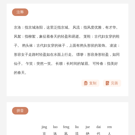
注释
京洛：指京城洛阳，这里泛指京城。 风流：指风度优雅，有才华。
风絮：指柳絮，象征着春天的轻盈和易逝。 笼鞋：古代妇女穿的鞋
子。 鸦头袜：古代妇女穿的袜子，上面有鸦头形状的装饰。 凌波：
形容女子走路时轻盈如在水面上行走。 缥缈：形容身形轻盈，如同
仙子。 乍笑：突然一笑。 长嚬：长时间的皱眉。 可怜春：指美好
的春天。
复制
完善
拼音
jing
luo
feng
liu
jue
dai
ren
京
洛
风
流
绝
代
人