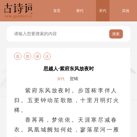
首页
唐代
宋代
其他
搜索
音
赏
译
注
思越人·紫府东风放夜时
贺铸
宋代
紫府东风放夜时。步莲秾李伴人
归。五更钟动笙歌散，十里月明灯火
稀。
香苒苒，梦依依。天涯寒尽减春
衣。凤凰城阙知何处，寥落星河一雁