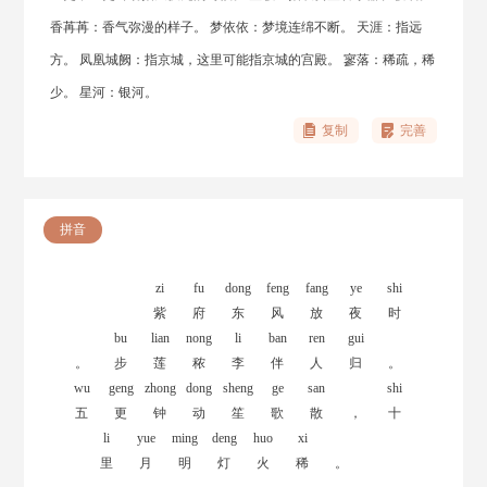
香苒苒：香气弥漫的样子。 梦依依：梦境连绵不断。 天涯：指远
方。 凤凰城阙：指京城，这里可能指京城的宫殿。 寥落：稀疏，稀
少。 星河：银河。
复制
完善
拼音
zi
fu
dong
feng
fang
ye
shi
紫
府
东
风
放
夜
时
bu
lian
nong
li
ban
ren
gui
。
步
莲
秾
李
伴
人
归
。
wu
geng
zhong
dong
sheng
ge
san
shi
五
更
钟
动
笙
歌
散
，
十
li
yue
ming
deng
huo
xi
里
月
明
灯
火
稀
。