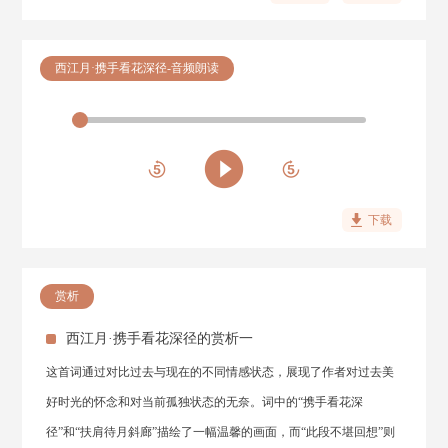
西江月·携手看花深径-音频朗读
下载
赏析
西江月·携手看花深径的赏析一
这首词通过对比过去与现在的不同情感状态，展现了作者对过去美
好时光的怀念和对当前孤独状态的无奈。词中的“携手看花深
径”和“扶肩待月斜廊”描绘了一幅温馨的画面，而“此段不堪回想”则