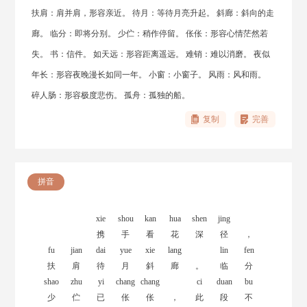
扶肩：肩并肩，形容亲近。 待月：等待月亮升起。 斜廊：斜向的走
廊。 临分：即将分别。 少伫：稍作停留。 伥伥：形容心情茫然若
失。 书：信件。 如天远：形容距离遥远。 难销：难以消磨。 夜似
年长：形容夜晚漫长如同一年。 小窗：小窗子。 风雨：风和雨。
碎人肠：形容极度悲伤。 孤舟：孤独的船。
复制
完善
拼音
xie
shou
kan
hua
shen
jing
携
手
看
花
深
径
，
fu
jian
dai
yue
xie
lang
lin
fen
扶
肩
待
月
斜
廊
。
临
分
shao
zhu
yi
chang
chang
ci
duan
bu
少
伫
已
伥
伥
，
此
段
不