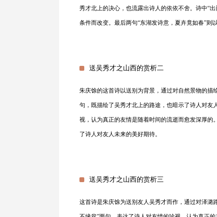
秀才北上的决心，也流露出诗人的依依不舍。诗中“出
条件而改变。最后两句“东湖发诗意，夏卉竟如春”则
送吴秀才之山西的赏析二
朱庆馀的这首诗以送别为背景，通过对自然景物的描绘
句，既描绘了吴秀才北上的路途，也暗示了诗人对友人
视，认为真正的友情是随着时间的流逝而愈发深厚的。
了诗人对友人未来的美好期待。
送吴秀才之山西的赏析三
这首诗是朱庆馀为送别友人吴秀才而作，通过对泽潞
不缘贫”两句，表达了诗人对友情的珍视，认为真正的