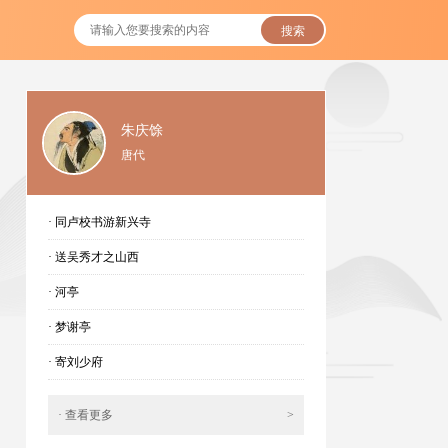
搜索
朱庆馀
唐代
· 同卢校书游新兴寺
· 送吴秀才之山西
· 河亭
· 梦谢亭
· 寄刘少府
· 查看更多
>