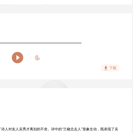
下载
诗人对友人吴秀才离别的不舍。诗中的“兰桡北去人”形象生动，既表现了吴