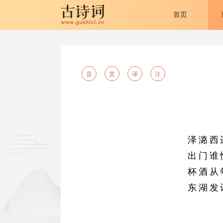
首页
音
赏
译
注
泽潞西
出门谁
杯酒从
东湖发