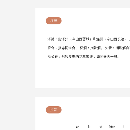
注释
泽潞：指泽州（今山西晋城）和潞州（今山西长治），
投合，指志同道合。 杯酒：指饮酒。 知音：指理解
竟如春：形容夏季的花草繁盛，如同春天一般。
拼音
ze
lu
xi
bian
lu