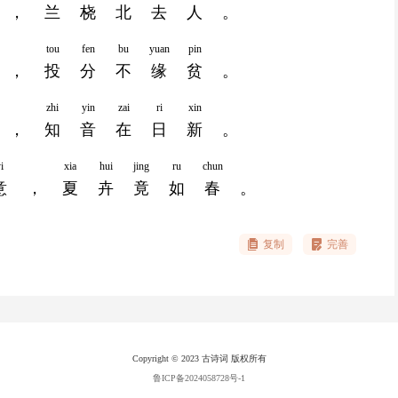
，
兰
桡
北
去
人
。
tou
fen
bu
yuan
pin
，
投
分
不
缘
贫
。
zhi
yin
zai
ri
xin
，
知
音
在
日
新
。
i
xia
hui
jing
ru
chun
意
，
夏
卉
竟
如
春
。
复制
完善
Copyright © 2023 古诗词 版权所有
鲁ICP备2024058728号-1