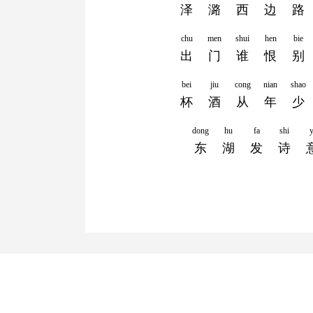
泽
潞
西
边
路
chu
men
shui
hen
bie
出
门
谁
恨
别
bei
jiu
cong
nian
shao
杯
酒
从
年
少
dong
hu
fa
shi
y
东
湖
发
诗