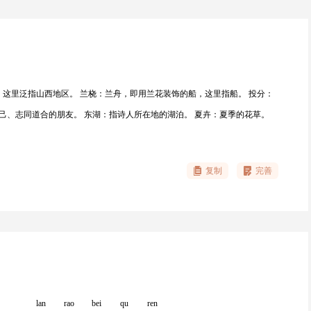
这里泛指山西地区。 兰桡：兰舟，即用兰花装饰的船，这里指船。 投分：
自己、志同道合的朋友。 东湖：指诗人所在地的湖泊。 夏卉：夏季的花草。
复制
完善
lan
rao
bei
qu
ren