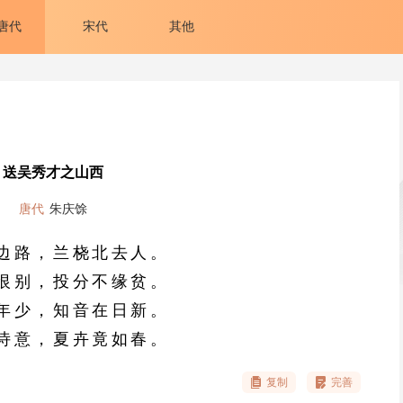
唐代
宋代
其他
送吴秀才之山西
唐代
朱庆馀
边路，兰桡北去人。
恨别，投分不缘贫。
年少，知音在日新。
诗意，夏卉竟如春。
复制
完善