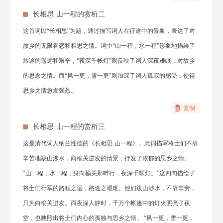
长相思·山一程的赏析二
这首词以“长相思”为题，通过描写词人在征途中的景象，表达了对
故乡的无限眷恋和相思之情。词中“山一程，水一程”形象地描绘了
旅途的遥远和艰辛，“夜深千帐灯”则反映了词人深夜难眠，对故乡
的思念之情。而“风一更，雪一更”则加深了词人孤寂的感受，使得
思乡之情愈发强烈。
复制
长相思·山一程的赏析三
这是清代词人纳兰性德的《长相思·山一程》。此词描写将士们不辞
辛苦地跋山涉水，向榆关进发的情景，抒发了浓郁的思乡之情。
“山一程，水一程，身向榆关那畔行，夜深千帐灯。”这四句描绘了
将士们行军的路程之远，路途之艰难。他们跋山涉水，不辞辛劳，
只为向榆关进发。而夜深人静时，千万个帐篷中的灯火照亮了夜
空，也映照出将士们内心的孤独与思乡之情。 “风一更，雪一更，