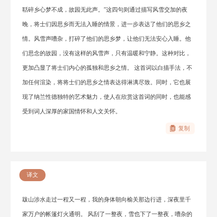
聒碎乡心梦不成，故园无此声。”这四句则通过描写风雪交加的夜
晚，将士们因思乡而无法入睡的情景，进一步表达了他们的思乡之
情。风雪声嘈杂，打碎了他们的思乡梦，让他们无法安心入睡。他
们思念的故园，没有这样的风雪声，只有温暖和宁静。这种对比，
更加凸显了将士们内心的孤独和思乡之情。 这首词以白描手法，不
加任何渲染，将将士们的思乡之情表达得淋漓尽致。同时，它也展
现了纳兰性德独特的艺术魅力，使人在欣赏这首词的同时，也能感
受到词人深厚的家国情怀和人文关怀。
复制
译文
跋山涉水走过一程又一程，我的身体朝向榆关那边行进，深夜里千
家万户的帐篷灯火通明。 风刮了一整夜，雪也下了一整夜，嘈杂的