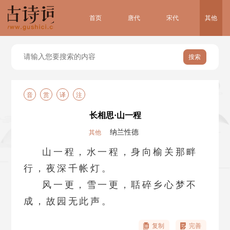
首页
唐代
宋代
其他
搜索
音
赏
译
注
长相思·山一程
纳兰性德
其他
山一程，水一程，身向榆关那畔
行，夜深千帐灯。
风一更，雪一更，聒碎乡心梦不
成，故园无此声。
复制
完善