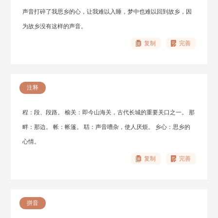
声音打碎了我思乡的心，让我难以入睡，梦中也难以回到故乡，因
为故乡没有这样的声音。
复制
完善
注释
程：段、段路。 榆关：即今山海关，古代长城的重要关口之一。 那
畔：那边。 帐：帐篷。 聒：声音嘈杂，使人厌烦。 乡心：思乡的
心情。
复制
完善
拼音