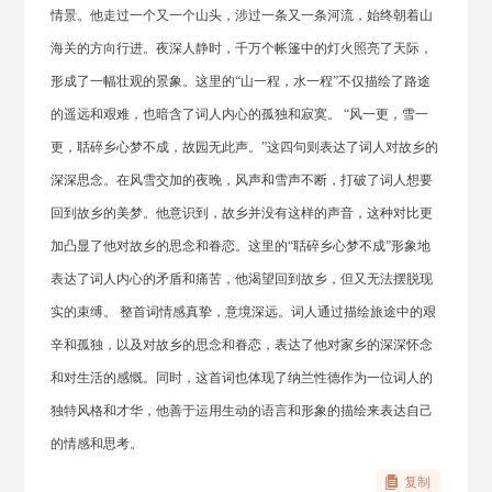
情景。他走过一个又一个山头，涉过一条又一条河流，始终朝着山
海关的方向行进。夜深人静时，千万个帐篷中的灯火照亮了天际，
形成了一幅壮观的景象。这里的“山一程，水一程”不仅描绘了路途
的遥远和艰难，也暗含了词人内心的孤独和寂寞。 “风一更，雪一
更，聒碎乡心梦不成，故园无此声。”这四句则表达了词人对故乡的
深深思念。在风雪交加的夜晚，风声和雪声不断，打破了词人想要
回到故乡的美梦。他意识到，故乡并没有这样的声音，这种对比更
加凸显了他对故乡的思念和眷恋。这里的“聒碎乡心梦不成”形象地
表达了词人内心的矛盾和痛苦，他渴望回到故乡，但又无法摆脱现
实的束缚。 整首词情感真挚，意境深远。词人通过描绘旅途中的艰
辛和孤独，以及对故乡的思念和眷恋，表达了他对家乡的深深怀念
和对生活的感慨。同时，这首词也体现了纳兰性德作为一位词人的
独特风格和才华，他善于运用生动的语言和形象的描绘来表达自己
的情感和思考。
复制