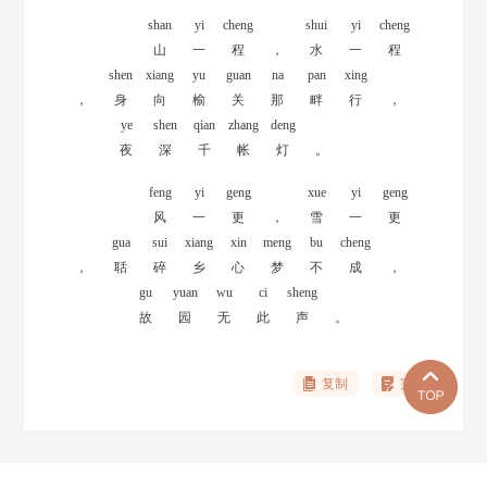
shan
yi
cheng
shui
yi
cheng
山
一
程
，
水
一
程
shen
xiang
yu
guan
na
pan
xing
，
身
向
榆
关
那
畔
行
，
ye
shen
qian
zhang
deng
夜
深
千
帐
灯
。
feng
yi
geng
xue
yi
geng
风
一
更
，
雪
一
更
gua
sui
xiang
xin
meng
bu
cheng
，
聒
碎
乡
心
梦
不
成
，
gu
yuan
wu
ci
sheng
故
园
无
此
声
。
复制
完善