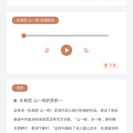
长相思·山一程-音频朗读
下载
赏析
长相思·山一程的赏析一
这首词《长相思·山一程》是清代词人纳兰性德的作品，表达了他在
旅途中对故乡的深深思念和无尽乡愁。 “山一程，水一程，身向榆
关那畔行，夜深千帐灯。”这四句描绘了词人跋山涉水，长途跋涉的