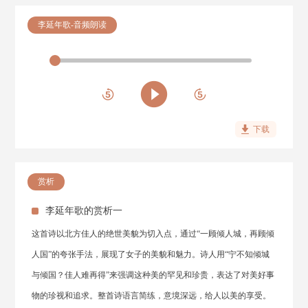
李延年歌-音频朗读
下载
赏析
李延年歌的赏析一
这首诗以北方佳人的绝世美貌为切入点，通过“一顾倾人城，再顾倾
人国”的夸张手法，展现了女子的美貌和魅力。诗人用“宁不知倾城
与倾国？佳人难再得”来强调这种美的罕见和珍贵，表达了对美好事
物的珍视和追求。整首诗语言简练，意境深远，给人以美的享受。