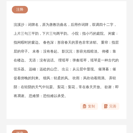
注释
浣溪沙：词牌名，原为唐教坊曲名，后用作词牌，双调四十二字，
上片三句三平韵，下片三句两平韵。 小院：指小巧的庭院。 闲窗：
指闲暇时的窗边。 春色深：形容春天的景色非常浓郁。 重帘：指层
层的帘子。 未卷：没有卷起。 影沉沉：形容光线暗淡。 倚楼：靠
在楼边。 无语：没有说话。 理瑶琴：弹奏瑶琴，瑶琴是一种古代的
弦乐器。 远岫：远处的山峦。 出云：从云层中显现。 催薄暮：催
促着傍晚的到来。 细风：轻柔的风。 吹雨：风吹动着雨滴。 弄轻
阴：在轻阴的天气中玩耍。 梨花：梨花，常在春天开放。 欲谢：即
将凋谢。 恐难禁：恐怕难以承受。
复制
完善