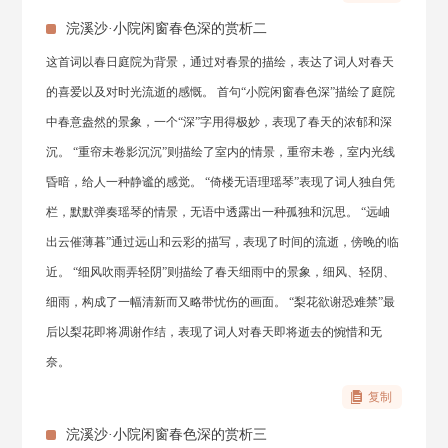
浣溪沙·小院闲窗春色深的赏析二
这首词以春日庭院为背景，通过对春景的描绘，表达了词人对春天
的喜爱以及对时光流逝的感慨。 首句“小院闲窗春色深”描绘了庭院
中春意盎然的景象，一个“深”字用得极妙，表现了春天的浓郁和深
沉。 “重帘未卷影沉沉”则描绘了室内的情景，重帘未卷，室内光线
昏暗，给人一种静谧的感觉。 “倚楼无语理瑶琴”表现了词人独自凭
栏，默默弹奏瑶琴的情景，无语中透露出一种孤独和沉思。 “远岫
出云催薄暮”通过远山和云彩的描写，表现了时间的流逝，傍晚的临
近。 “细风吹雨弄轻阴”则描绘了春天细雨中的景象，细风、轻阴、
细雨，构成了一幅清新而又略带忧伤的画面。 “梨花欲谢恐难禁”最
后以梨花即将凋谢作结，表现了词人对春天即将逝去的惋惜和无
奈。
复制
浣溪沙·小院闲窗春色深的赏析三