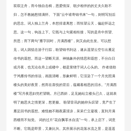
双双泛舟，而今独自击楫，恩爱情深、朝夕相伴的的丈夫久盼不
归，怎不教她愁情满怀。 下面“云中谁寄锦书来”一句，则明写别后
的思念。词人独上兰舟，本想排遣离愁；而怅望云天，偏起怀远之
思。这一句，钩连上下。它既与上句紧相衔接，写的是舟中所望、
所思；而下两句“雁字回时，月满西楼”，则又由此生发。可以想
见，词人因惦念游子行踪，盼望锦书到达，遂从遥望云空引出雁足
传书的遐想。而这一望断天涯、神驰象外的情思和遐想，不分白日
或月夜，也无论在舟上或楼中，都是萦绕于词人心头的。 作者借助
于鸿雁传书的传说，画面清晰，形象鲜明，它渲染了一个月光照满
楼头的美好夜景，然而在喜悦的背后，蕴藏着相思的泪水。“月满西
楼”写月夜思妇凭栏望眺。月已西斜，足见她站立楼头已久，这就表
明了她思夫之情更深，愁更极。 盼望音讯的她仰头叹望，竟产生了
雁足回书的遐想。难怪她不顾夜露浸凉，呆呆伫立凝视，直到月满
西楼而不知觉。 词的过片“花自飘零水自流”一句，承上启下，词意
不断。它既是即景，又兼比兴。其所展示的花落水流之景，是遥遥