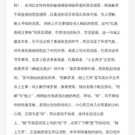
秋》。全词以女性特有的敏感捕捉稍纵即逝的真切感受，将抽象而
不易捉摸的思想感情，以素淡的语言表现出具体可感、为人理解、
耐人寻味的东西。 词的上片主要描绘词人独处的情景。起句“红藕
香残玉簟秋”写荷花凋谢、竹席浸凉的秋天，空灵蕴藉。这一句涵义
极其丰富，它不仅点明了萧疏秋意的时节，而且渲染了环境气氛，
对作者的孤独闲愁起了衬托作用。表面上写出荷花残，竹席凉这些
寻常事情，实质上暗含青春易逝，红颜易老，“人去席冷”之意境。
南唐李璟《摊破浣溪沙》词中有：“菡萏香销翠叶残，西风愁起绿波
间。”首句便由此脱化而来。“轻解罗裳，独上兰舟”是写其白天泛舟
水上之事：词人解开绫罗裙，换着便装，独自划着小船去游玩。“轻
解”与“独上”，栩栩如生地表现出她的神态、举动。“轻”，写手脚动
作的轻捷灵敏，表现出生怕惊动别人，小心而又有几分害羞的少妇
心情。正因为是“轻”，所以谁也不知道，连侍女也没让跟
上。“独”字就是回应上句的“轻”字，点明了下阕“愁”字的症结。“独
上兰舟”，正是她想借泛舟以消愁，并非闲情逸致的游玩。昔日也许