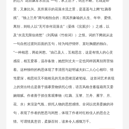
的过片“花自飘零水自流”一句，承上启下，词意不断。它既是即
景，又兼比兴。其所展示的花落水流之景，是遥遥与上阕“红藕香
残”、“独上兰舟”两句相拍合的；而其所象喻的人生、年华、爱情、
离别，则给人以“无可奈何花落去”（晏殊《浣溪沙》）之感，以
及“水流无限似侬愁”（刘禹锡《竹枝词》）之恨。词的下阕就从这
一句自然过渡到后面的五句，转为纯抒情怀、直吐胸臆的独白。
“一种相思，两处闲愁。”由己及人，互相思念，这是有情人的心灵
感应，相互爱慕，温存备致，她想到丈夫一定也同样因离别而苦恼
着。这种独特的构思体现了李清照与赵明诚夫妇二人心心相印、情
笃爱深，相思却又不能相见的无奈思绪流诸笔端。 这首词艺术表现
上的突出特点是善于描摹景物烘托心情，语言风格含蓄蕴藉而又委
婉细腻。作者善于抓住客观事物（红藕、玉簟、兰舟、雁字、月、
花、水）来渲染气氛，烘托人物的思想感情。全词以优美委婉的诗
句，表现了作者的愁思与闲愁，体现了作者对红粉佳人的思念之
情。可谓情真意切，柔肠百转，读来令人感慨万千。