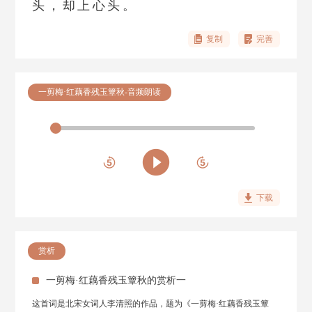
头，却上心头。
复制
完善
一剪梅·红藕香残玉簟秋-音频朗读
下载
赏析
一剪梅·红藕香残玉簟秋的赏析一
这首词是北宋女词人李清照的作品，题为《一剪梅·红藕香残玉簟