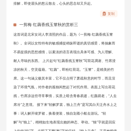
排解，即使眉头的愁云散去，心头的思念却又升起。
复制
一剪梅·红藕香残玉簟秋的赏析三
这首词是北宋女词人李清照的作品，题为《一剪梅·红藕香残玉簟
秋》。全词以女性特有的敏感捕捉稍纵即逝的真切感受，将抽象而
不易捉摸的思想感情，以素淡的语言表现出具体可感、为人理解、
耐人寻味的东西。 上片起句“红藕香残玉簟秋”写荷花凋谢、竹席浸
凉的秋天，空灵蕴藉。“红藕”，即粉红荷花。“玉簟”，是精美的竹
席。这一句涵义极其丰富，它不仅点明了萧疏秋意的时节，而且渲
染了环境气氛，对作者的孤独闲愁起了衬托作用。表面上写出荷花
残，竹席凉这些寻常事情，实质上暗含青春易逝，红颜易老，“人去
席冷”之意境。 接下来“轻解罗裳，独上兰舟”是写其白天泛舟水上之
事：词人解开绫罗裙，换着便装，独自划着小船去游玩。“轻
解”与“独上”，栩栩如生地表现出她的神态、举动。“独”字就是回应