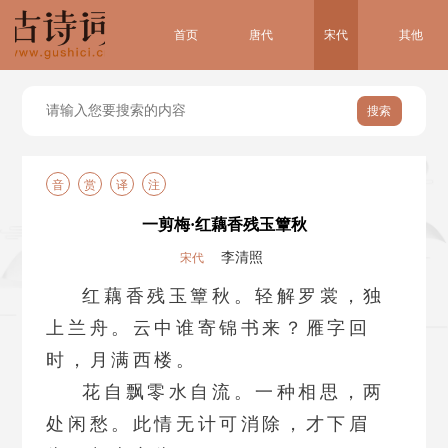
首页
唐代
宋代
其他
搜索
音
赏
译
注
一剪梅·红藕香残玉簟秋
李清照
宋代
红藕香残玉簟秋。轻解罗裳，独
上兰舟。云中谁寄锦书来？雁字回
时，月满西楼。
花自飘零水自流。一种相思，两
处闲愁。此情无计可消除，才下眉