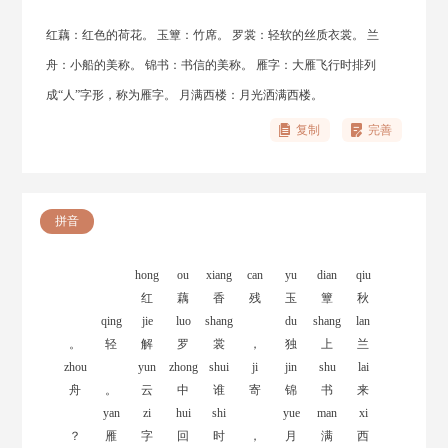
红藕：红色的荷花。 玉簟：竹席。 罗裳：轻软的丝质衣裳。 兰
舟：小船的美称。 锦书：书信的美称。 雁字：大雁飞行时排列
成“人”字形，称为雁字。 月满西楼：月光洒满西楼。
复制
完善
拼音
hong
ou
xiang
can
yu
dian
qiu
红
藕
香
残
玉
簟
秋
qing
jie
luo
shang
du
shang
lan
。
轻
解
罗
裳
，
独
上
兰
zhou
yun
zhong
shui
ji
jin
shu
lai
舟
。
云
中
谁
寄
锦
书
来
yan
zi
hui
shi
yue
man
xi
？
雁
字
回
时
，
月
满
西