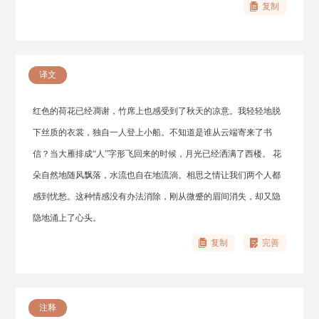
复制
译文
红色的荷花已经凋谢，竹席上也感受到了秋天的凉意。我轻轻地脱
下丝质的衣裳，独自一人登上小船。不知道是谁从云端寄来了书
信？当大雁排成“人”字形飞回来的时候，月光已经洒满了西楼。 花
朵自然地随风飘落，水流也自在地流淌。相思之情让我们两个人都
感到忧愁。这种情感没有办法消除，刚从微蹙的眉间消失，却又隐
隐地涌上了心头。
复制
完善
注释