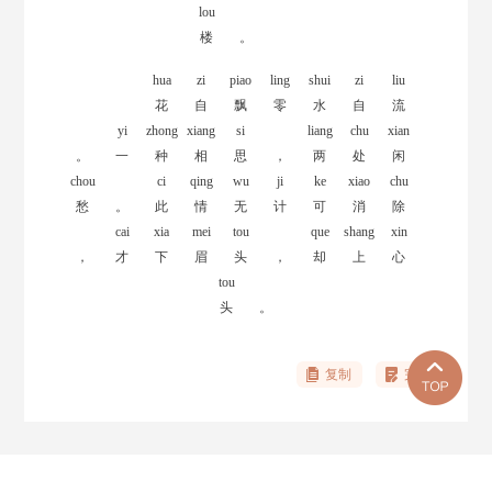
lou
楼
。
hua
zi
piao
ling
shui
zi
liu
花
自
飘
零
水
自
流
yi
zhong
xiang
si
liang
chu
xian
。
一
种
相
思
，
两
处
闲
chou
ci
qing
wu
ji
ke
xiao
chu
愁
。
此
情
无
计
可
消
除
cai
xia
mei
tou
que
shang
xin
，
才
下
眉
头
，
却
上
心
tou
头
。
复制
完善