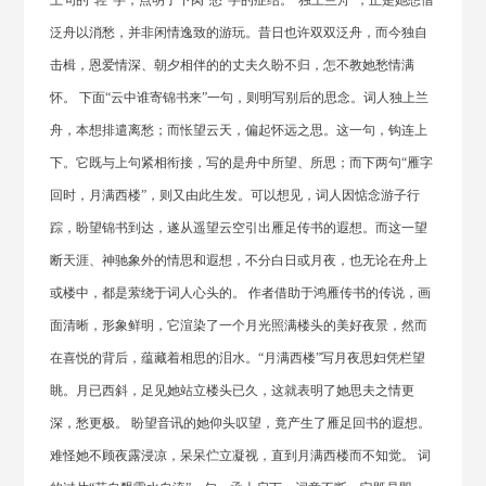
上句的“轻”字，点明了下阕“愁”字的症结。“独上兰舟”，正是她想借
泛舟以消愁，并非闲情逸致的游玩。昔日也许双双泛舟，而今独自
击楫，恩爱情深、朝夕相伴的的丈夫久盼不归，怎不教她愁情满
怀。 下面“云中谁寄锦书来”一句，则明写别后的思念。词人独上兰
舟，本想排遣离愁；而怅望云天，偏起怀远之思。这一句，钩连上
下。它既与上句紧相衔接，写的是舟中所望、所思；而下两句“雁字
回时，月满西楼”，则又由此生发。可以想见，词人因惦念游子行
踪，盼望锦书到达，遂从遥望云空引出雁足传书的遐想。而这一望
断天涯、神驰象外的情思和遐想，不分白日或月夜，也无论在舟上
或楼中，都是萦绕于词人心头的。 作者借助于鸿雁传书的传说，画
面清晰，形象鲜明，它渲染了一个月光照满楼头的美好夜景，然而
在喜悦的背后，蕴藏着相思的泪水。“月满西楼”写月夜思妇凭栏望
眺。月已西斜，足见她站立楼头已久，这就表明了她思夫之情更
深，愁更极。 盼望音讯的她仰头叹望，竟产生了雁足回书的遐想。
难怪她不顾夜露浸凉，呆呆伫立凝视，直到月满西楼而不知觉。 词