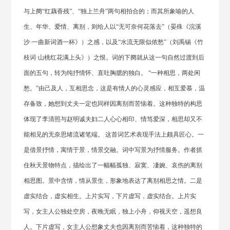
与上阕“红藕香残”、“独上兰舟”两句相拍合的；而其所象喻的人
生、年华、爱情、离别，则给人以“无可奈何花落去”（晏殊《浣溪
沙·一曲新词酒一杯》）之感，以及“水流无限似侬愁”（刘禹锡《竹
枝词·山桃红花满上头》）之恨。词的下阕就从这一句自然过渡到后
面的五句，转为纯抒情怀、直吐胸臆的独白。 “一种相思，两处闲
愁。”由己及人，互相思念，这是有情人的心灵感应，相互爱慕，温
存备致，她想到丈夫一定也同样因离别而苦恼着。这种独特的构思
体现了李清照与赵明诚夫妇二人心心相印、情笃爱深，相思却又不
能相见的无奈思绪流诸笔端。 这首词艺术表现手法上颇具匠心。一
是借景抒情，寓情于景，情景交融。词中写景为抒情服务。作者抓
住秋天景物特点，描绘出了一幅幅孤独、寂寞、凄婉、哀伤的离别
相思图。景中含情，情从景生，形象地表达了离别相思之情。二是
虚实结合，虚实相生。上片实写，下片虚写，虚实结合。上片实
写，女主人公独处空房，夜晚无眠，独上小舟，仰视天空，遥想良
人。下片虚写，女主人公想象丈夫也因离别而苦恼着，这种独特的