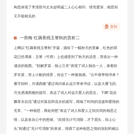
构思体现了李清照与丈夫赵明诚二人心心相印、情笃爱深，相思却
又不能相见的
复制
一剪梅·红藕香残玉簟秋的赏析二
上阕以“红藕香残玉簟秋”开篇，描绘了一幅秋天的景象，红色的荷
花已经凋谢，玉簟（竹席）上也感受到了秋天的凉意，营造出一种
凄凉的氛围。“轻解罗裳，独上兰舟”表现了词人独自一人，身着轻
罗衣裳，登上小船的情景，传达了一种孤独感。“云中谁寄锦书来？
雁字回时，月满西楼”通过询问谁从远方寄来书信，以及大雁飞回、
月光洒满西楼的描写，表达了词人对远方爱人的思念。 下阕“花自
飘零水自流”通过对落花和流水的描写，暗喻了时间的流逝和爱情的
无常。“一种相思，两处闲愁”表达了词人和爱人之间共同的相思之
情，以及各自心中的愁绪。“此情无计可消除，才下眉头，却上心
头”则通过“无计可消除”的表述，强调了这种相思之情的深刻和难以