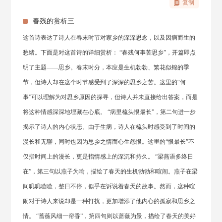
复制
春残的赏析三
这首诗表达了诗人在春末时节对家乡的深深思念，以及因病而生的
愁绪。下面是对这首诗的详细赏析： “春残何事苦思乡”，开篇即点
明了主题——思乡。春末时分，本应是生机勃勃、繁花似锦的季
节，但诗人却在这个时节感受到了深深的思乡之苦。这里的“何
事”可以理解为对思乡原因的探寻，但诗人并未直接给出答案，而是
将这种情感深深地埋藏在心底。 “病里梳头恨最长”，第二句进一步
揭示了诗人的内心状态。由于生病，诗人在梳头时感受到了时间的
漫长和无聊，同时也因为思乡之情而心生怨恨。这里的“恨最长”不
仅指时间上的漫长，更是指情感上的深沉和持久。 “梁燕语多终日
在”，第三句以燕子为喻，描绘了春天的生机勃勃和喧闹。燕子在梁
间叽叽喳喳，整日不停，似乎在诉说着春天的故事。然而，这种喧
闹对于诗人来说却是一种打扰，更加增添了他内心的孤寂和思乡之
情。 “蔷薇风细一帘香”，第四句则以蔷薇为景，描绘了春天的美好