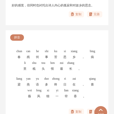
好的感觉，但同时也衬托出诗人内心的孤寂和对故乡的思念。
复制
完善
拼音
chun
can
he
shi
ku
si
xiang
bing
春
残
何
事
苦
思
乡
，
病
li
shu
tou
hen
zui
zhang
里
梳
头
恨
最
长
。
liang
yan
yu
duo
zhong
ri
zai
qiang
梁
燕
语
多
终
日
在
，
蔷
wei
feng
xi
yi
lian
xiang
薇
风
细
一
帘
香
。
复制
完善