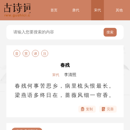
首页
唐代
宋代
其他
搜索
音
赏
译
注
春残
李清照
宋代
春残何事苦思乡，病里梳头恨最长。
梁燕语多终日在，蔷薇风细一帘香。
复制
完善