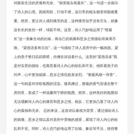
对眼前生活的厌倦和无奈。 “病里梳头恨最长”，这一句进一步揭示
了诗人的心境。因病而卧，行动不便，连日常的梳头都变得困难重
重。然而，更让诗人感到痛苦的是，这种痛苦似乎没有尽头，就像
这长长的发丝一样，绵延不绝。这里，诗人巧妙地运用了“恨最
长”这一形象生动的比喻，将自己的病痛和思乡之情描绘得淋漓尽
致。 “梁燕语多终日在”，这一句描绘了诗人居所中的一幅画面。梁
上的燕子整日叽叽喳喳，仿佛在诉说着什么。这里的“梁燕语多”既
是对实景的描绘，也寓意着诗人内心的纷乱和不安。他听着燕子的
叫声，心中更加烦躁，思乡之情也愈发浓烈。 “蔷薇风细一帘香”，
这一句则是对诗歌氛围的渲染。微风拂过，蔷薇的香气弥漫在整个
房间里，形成了一种温馨而宁静的氛围。然而，这种美好的氛围却
无法缓解诗人内心的痛苦和思乡之情。相反，它更加凸显了诗人内
心的孤独和无奈。 总的来说，这首诗以春残为背景，通过描绘诗人
的病痛、思乡之情以及对居所中景物的感受，展现了诗人内心的纷
乱和不安。同时，诗人也巧妙地运用了比喻、象征等手法，使得整