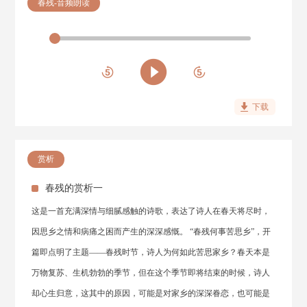
春残-音频朗读
下载
赏析
春残的赏析一
这是一首充满深情与细腻感触的诗歌，表达了诗人在春天将尽时，
因思乡之情和病痛之困而产生的深深感慨。 “春残何事苦思乡”，开
篇即点明了主题——春残时节，诗人为何如此苦思家乡？春天本是
万物复苏、生机勃勃的季节，但在这个季节即将结束的时候，诗人
却心生归意，这其中的原因，可能是对家乡的深深眷恋，也可能是