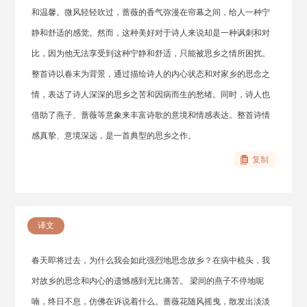
和温馨。微风轻轻吹过，蔷薇的香气弥漫在帘幕之间，给人一种宁
静和舒适的感觉。然而，这种美好对于诗人来说却是一种讽刺和对
比，因为他无法享受到这种宁静和舒适，只能被思乡之情所困扰。
整首诗以春末为背景，通过描绘诗人的内心状态和对家乡的思念之
情，表达了诗人深深的思乡之苦和因病而生的愁绪。同时，诗人也
借助了燕子、蔷薇等意象来丰富诗歌的意境和情感表达。整首诗情
感真挚、意境深远，是一首典型的思乡之作。
复制
译文
春天即将过去，为什么我会如此强烈地思念故乡？在病中梳头，我
对故乡的思念和内心的遗憾感到无比痛苦。 梁间的燕子不停地呢
喃，终日不息，仿佛在诉说着什么。蔷薇花随风摇曳，散发出淡淡