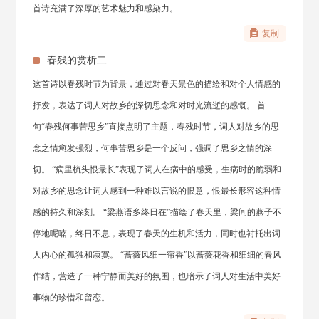
首诗充满了深厚的艺术魅力和感染力。
复制
春残的赏析二
这首诗以春残时节为背景，通过对春天景色的描绘和对个人情感的
抒发，表达了词人对故乡的深切思念和对时光流逝的感慨。 首
句“春残何事苦思乡”直接点明了主题，春残时节，词人对故乡的思
念之情愈发强烈，何事苦思乡是一个反问，强调了思乡之情的深
切。 “病里梳头恨最长”表现了词人在病中的感受，生病时的脆弱和
对故乡的思念让词人感到一种难以言说的恨意，恨最长形容这种情
感的持久和深刻。 “梁燕语多终日在”描绘了春天里，梁间的燕子不
停地呢喃，终日不息，表现了春天的生机和活力，同时也衬托出词
人内心的孤独和寂寞。 “蔷薇风细一帘香”以蔷薇花香和细细的春风
作结，营造了一种宁静而美好的氛围，也暗示了词人对生活中美好
事物的珍惜和留恋。