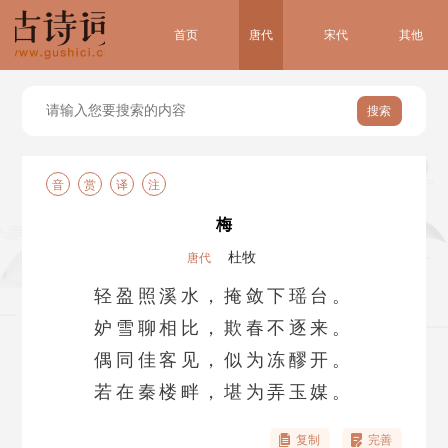
首页
唐代
宋代
其他
搜索
音
赏
译
注
梅
杜牧
唐代
轻盈照溪水，掩敛下瑶台。
妒雪聊相比，欺春不逐来。
偶同佳客见，似为冻醪开。
若在秦楼畔，堪为弄玉媒。
复制
完善