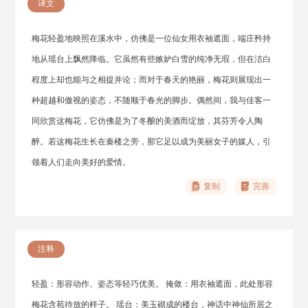
译文
梅花轻盈地映照在溪水中，仿佛是一位仙女用衣袖遮面，端庄矜持
地从瑶台上飘然降临。它虽然有些嫉妒白雪的纯净无瑕，但在洁白
程度上却也能与之相提并论；而对于春天的艳丽，梅花则展现出一
种超越和傲视的姿态，不随顺于春光的脚步。偶然间，我与佳客一
同欣赏这梅花，它仿佛是为了冬酿的美酒而绽放，其芬芳令人陶
醉。若这梅花生长在秦楼之旁，那它足以成为美丽女子的媒人，引
领着人们走向美好的爱情。
复制
完善
注释
轻盈：形容动作、姿态等轻巧优美。 掩敛：用衣袖遮面，此处形容
梅花含苞待放的样子。 瑶台：美玉砌成的楼台，神话中神仙所居之