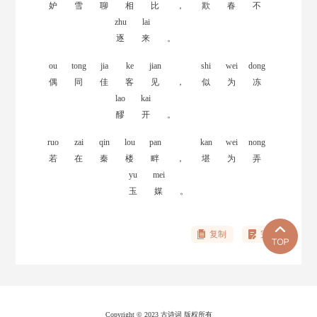
妒
雪
聊
相
比
，
欺
春
不
zhu
lai
逐
来
。
ou
tong
jia
ke
jian
shi
wei
dong
偶
同
佳
客
见
，
似
为
冻
lao
kai
醪
开
。
ruo
zai
qin
lou
pan
kan
wei
nong
若
在
秦
楼
畔
，
堪
为
弄
yu
mei
玉
媒
。
复制
完善
Copyright © 2023 古诗词 版权所有