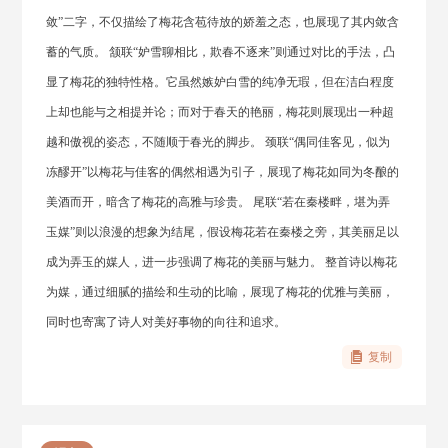
敛”二字，不仅描绘了梅花含苞待放的娇羞之态，也展现了其内敛含
蓄的气质。 颔联“妒雪聊相比，欺春不逐来”则通过对比的手法，凸
显了梅花的独特性格。它虽然嫉妒白雪的纯净无瑕，但在洁白程度
上却也能与之相提并论；而对于春天的艳丽，梅花则展现出一种超
越和傲视的姿态，不随顺于春光的脚步。 颈联“偶同佳客见，似为
冻醪开”以梅花与佳客的偶然相遇为引子，展现了梅花如同为冬酿的
美酒而开，暗含了梅花的高雅与珍贵。 尾联“若在秦楼畔，堪为弄
玉媒”则以浪漫的想象为结尾，假设梅花若在秦楼之旁，其美丽足以
成为弄玉的媒人，进一步强调了梅花的美丽与魅力。 整首诗以梅花
为媒，通过细腻的描绘和生动的比喻，展现了梅花的优雅与美丽，
同时也寄寓了诗人对美好事物的向往和追求。
复制