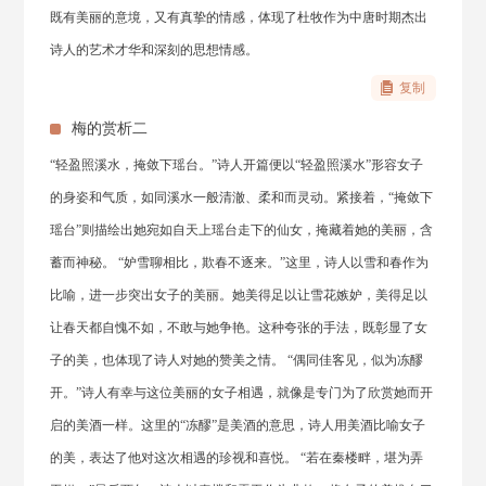
既有美丽的意境，又有真挚的情感，体现了杜牧作为中唐时期杰出
诗人的艺术才华和深刻的思想情感。
复制
梅的赏析二
“轻盈照溪水，掩敛下瑶台。”诗人开篇便以“轻盈照溪水”形容女子
的身姿和气质，如同溪水一般清澈、柔和而灵动。紧接着，“掩敛下
瑶台”则描绘出她宛如自天上瑶台走下的仙女，掩藏着她的美丽，含
蓄而神秘。 “妒雪聊相比，欺春不逐来。”这里，诗人以雪和春作为
比喻，进一步突出女子的美丽。她美得足以让雪花嫉妒，美得足以
让春天都自愧不如，不敢与她争艳。这种夸张的手法，既彰显了女
子的美，也体现了诗人对她的赞美之情。 “偶同佳客见，似为冻醪
开。”诗人有幸与这位美丽的女子相遇，就像是专门为了欣赏她而开
启的美酒一样。这里的“冻醪”是美酒的意思，诗人用美酒比喻女子
的美，表达了他对这次相遇的珍视和喜悦。 “若在秦楼畔，堪为弄