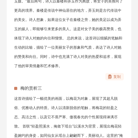
玉媒。”最后两句，诗人以秦楼和弄玉作为典故，将女子的美推向了
更高的境界。秦楼是传说中神仙居住的地方，弄玉则是古代传说中
的美女。诗人想象，如果这位女子在秦楼之旁，她的美足以成为弄
玉的媒人，即能够引来更多的美人。这是对女子美的极高赞美，也
体现了诗人对她的向往和憧憬。 总的来说，这首诗以细腻的笔触和
生动的比喻，描绘了一位美丽女子的形象和气质，表达了诗人对她
的赞美和向往。同时，诗中也充满了诗人对美的热爱和追求，展现
了他的审美情趣和艺术修养。
复制
梅的赏析三
这首诗描绘了一幅优美的画面，以梅花为对象，展现了其超凡脱
俗、优雅动人的特质。诗人以清新脱俗的笔触，将梅花的轻盈之
态、高洁之性，以及它不畏严寒、傲视春光的个性展现得淋漓尽
致。 首联“轻盈照溪水，掩敛下瑶台”以溪水为背景，展现出梅花轻
盈婉约的身姿，如同仙女从瑶台上翩翩而下，美丽动人。这里的“掩