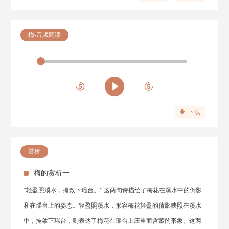
梅-音频朗读
下载
赏析
梅的赏析一
“轻盈照溪水，掩敛下瑶台。” 这两句诗描绘了梅花在溪水中的倒影
和在瑶台上的姿态。轻盈照溪水，形容梅花轻盈的倩影映照在溪水
中，掩敛下瑶台，则表达了梅花在瑶台上庄重而含蓄的形象。这两