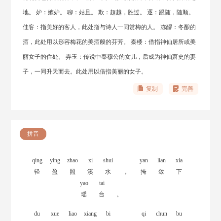
地。 妒：嫉妒。 聊：姑且。 欺：超越，胜过。 逐：跟随，随顺。
佳客：指美好的客人，此处指与诗人一同赏梅的人。 冻醪：冬酿的
酒，此处用以形容梅花的美酒般的芬芳。 秦楼：借指神仙居所或美
丽女子的住处。 弄玉：传说中秦穆公的女儿，后成为神仙萧史的妻
子，一同升天而去。此处用以借指美丽的女子。
复制
完善
拼音
qing
ying
zhao
xi
shui
yan
lian
xia
轻
盈
照
溪
水
，
掩
敛
下
yao
tai
瑶
台
。
du
xue
liao
xiang
bi
qi
chun
bu