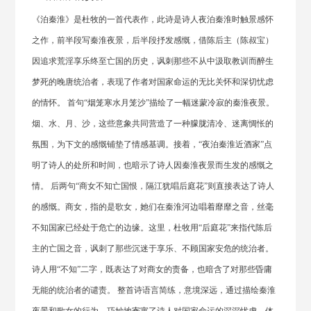
《泊秦淮》是杜牧的一首代表作，此诗是诗人夜泊秦淮时触景感怀
之作，前半段写秦淮夜景，后半段抒发感慨，借陈后主（陈叔宝）
因追求荒淫享乐终至亡国的历史，讽刺那些不从中汲取教训而醉生
梦死的晚唐统治者，表现了作者对国家命运的无比关怀和深切忧虑
的情怀。 首句“烟笼寒水月笼沙”描绘了一幅迷蒙冷寂的秦淮夜景。
烟、水、月、沙，这些意象共同营造了一种朦胧清冷、迷离惆怅的
氛围，为下文的感慨铺垫了情感基调。接着，“夜泊秦淮近酒家”点
明了诗人的处所和时间，也暗示了诗人因秦淮夜景而生发的感慨之
情。 后两句“商女不知亡国恨，隔江犹唱后庭花”则直接表达了诗人
的感慨。商女，指的是歌女，她们在秦淮河边唱着靡靡之音，丝毫
不知国家已经处于危亡的边缘。这里，杜牧用“后庭花”来指代陈后
主的亡国之音，讽刺了那些沉迷于享乐、不顾国家安危的统治者。
诗人用“不知”二字，既表达了对商女的责备，也暗含了对那些昏庸
无能的统治者的谴责。 整首诗语言简练，意境深远，通过描绘秦淮