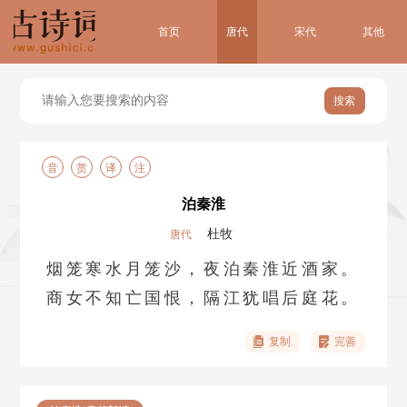
首页
唐代
宋代
其他
搜索
音
赏
译
注
泊秦淮
杜牧
唐代
烟笼寒水月笼沙，夜泊秦淮近酒家。
商女不知亡国恨，隔江犹唱后庭花。
复制
完善