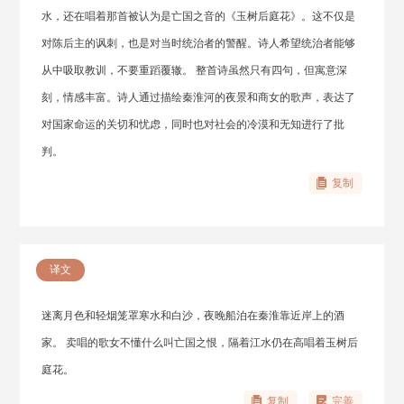
水，还在唱着那首被认为是亡国之音的《玉树后庭花》。这不仅是
对陈后主的讽刺，也是对当时统治者的警醒。诗人希望统治者能够
从中吸取教训，不要重蹈覆辙。 整首诗虽然只有四句，但寓意深
刻，情感丰富。诗人通过描绘秦淮河的夜景和商女的歌声，表达了
对国家命运的关切和忧虑，同时也对社会的冷漠和无知进行了批
判。
复制
译文
迷离月色和轻烟笼罩寒水和白沙，夜晚船泊在秦淮靠近岸上的酒
家。 卖唱的歌女不懂什么叫亡国之恨，隔着江水仍在高唱着玉树后
庭花。
复制
完善