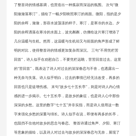
了整首诗的情感基调，也营造出一种孤寂而深远的氛围。 次句“微
阳潋潋落寒汀”，描绘了一幅夕阳映照寒汀的画面。微阳，指的是夕
阳的余晖，潋潋，形容水波荡漾的样子。寒汀，是寒冷的水边。夕
阳的余晖洒落在寒冷的水面上，波光粼粼，仿佛给这片寒汀增添了
几分温暖与生机。然而，这温暖与生机却又与前面的角声形成了鲜
明的对比，使得整首诗的情感更加复杂而深沉。 三句“不用凭栏苦
回首”，诗人似乎在劝慰自己，不要凭栏远眺，苦苦回首过去。这里
的“苦回首”，既表达了诗人对过去的深深眷恋与不舍，也透露出一
种无奈与失落。诗人似乎明白，过去的事情已经无法改变，再多的
回首也只是徒增伤感。 末句“故乡七十五长亭”，则是对诗人内心情
感的进一步揭示。七十五长亭，是故乡的象征，也是诗人心中那份
深深的乡愁。这里的数字“七十五”并非实指，而是诗人借用这一数
字来强化乡愁的深重与绵长。诗人似乎在说，即便有再多的长亭，
也阻挡不住他对故乡的思念与眷恋。 整首诗通过角声、夕阳、寒汀
等意象的描绘，以及诗人对过去与故乡的深深眷恋与无奈，展现了