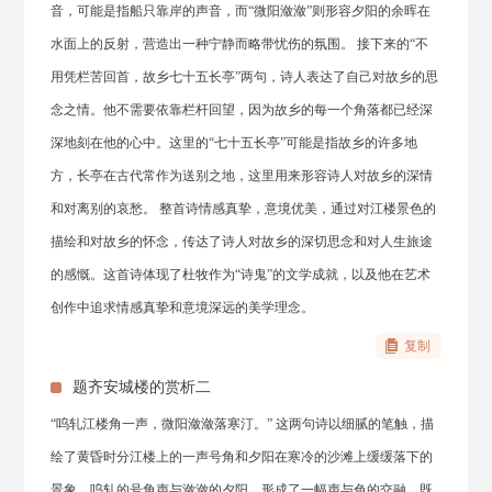
音，可能是指船只靠岸的声音，而“微阳潋潋”则形容夕阳的余晖在
水面上的反射，营造出一种宁静而略带忧伤的氛围。 接下来的“不
用凭栏苦回首，故乡七十五长亭”两句，诗人表达了自己对故乡的思
念之情。他不需要依靠栏杆回望，因为故乡的每一个角落都已经深
深地刻在他的心中。这里的“七十五长亭”可能是指故乡的许多地
方，长亭在古代常作为送别之地，这里用来形容诗人对故乡的深情
和对离别的哀愁。 整首诗情感真挚，意境优美，通过对江楼景色的
描绘和对故乡的怀念，传达了诗人对故乡的深切思念和对人生旅途
的感慨。这首诗体现了杜牧作为“诗鬼”的文学成就，以及他在艺术
创作中追求情感真挚和意境深远的美学理念。
复制
题齐安城楼的赏析二
“呜轧江楼角一声，微阳潋潋落寒汀。” 这两句诗以细腻的笔触，描
绘了黄昏时分江楼上的一声号角和夕阳在寒冷的沙滩上缓缓落下的
景象。呜轧的号角声与潋潋的夕阳，形成了一幅声与色的交融，既