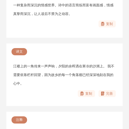
一种复杂而深沉的情感世界。诗中的语言简练而富有画面感，情感
真挚而深沉，让人读后不禁为之动容。
复制
译文
江楼上的一角传来一声声响，夕阳的余晖洒在寒冷的沙洲上。 我不
需要依靠栏杆回望，因为故乡的每一个角落都已经深深地刻在我的
心中。
复制
完善
注释