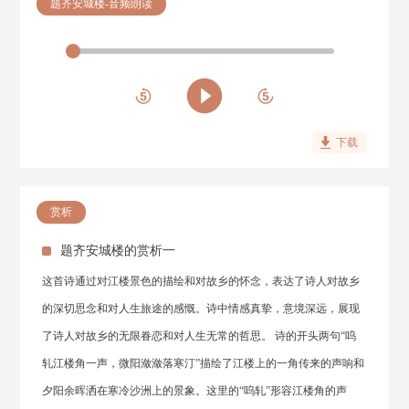
题齐安城楼-音频朗读
下载
赏析
题齐安城楼的赏析一
这首诗通过对江楼景色的描绘和对故乡的怀念，表达了诗人对故乡
的深切思念和对人生旅途的感慨。诗中情感真挚，意境深远，展现
了诗人对故乡的无限眷恋和对人生无常的哲思。 诗的开头两句“呜
轧江楼角一声，微阳潋潋落寒汀”描绘了江楼上的一角传来的声响和
夕阳余晖洒在寒冷沙洲上的景象。这里的“呜轧”形容江楼角的声