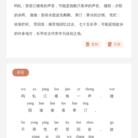
呜轧：形容江楼角的声音，可能是指船只靠岸的声音。 微阳：夕阳
的余晖。 潋潋：形容水面波光粼粼。 寒汀：寒冷的沙洲。 凭栏：
依靠栏杆。 苦回首：痛苦地回忆过去。 七十五长亭：可能是指故乡
的许多地方，长亭在古代常作为送别之地。
复制
完善
拼音
wu
ya
jiang
lou
jiao
yi
sheng
wei
呜
轧
江
楼
角
一
声
，
微
yang
lian
lian
luo
han
ting
阳
潋
潋
落
寒
汀
。
bu
yong
ping
lan
ku
hui
shou
gu
不
用
凭
栏
苦
回
首
，
故
xiang
qi
shi
wu
chang
ting