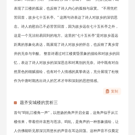
表现了江楼的孤寂，也反映了诗人内心的孤独与寂寞。 “不用凭栏
苦回首，故乡七十五长亭。” 这两句诗表达了诗人对故乡的深切思
念。诗人劝慰自己不必苦苦回首，因为故乡远在七十五长亭之外，
这是一个无法轻易回到的地方。这里的“七十五长亭”是对故乡遥远
距离的形象化表达，既展现了诗人对故乡的怀念，也反映了离乡背
井的无奈与辛酸。 整首诗通过对江楼黄昏景象的描绘和对故乡的回
忆，表达了诗人对故乡的深深思念和对离别的无奈。诗中既有对自
然景色的细腻描绘，也有对个人情感的真挚表达，充分展现了杜牧
作为中唐时期杰出诗人的艺术才华和深刻的思想情感。
复制
题齐安城楼的赏析三
首句“呜轧江楼角一声”，以悠扬的角声开启全篇，这角声似乎从江
楼传来，带着些许哀愁与苍凉。呜轧，是角声的一种形象描绘，让
人仿佛能听见那深沉而悠长的声音在耳边回荡。这种声音不仅奠定