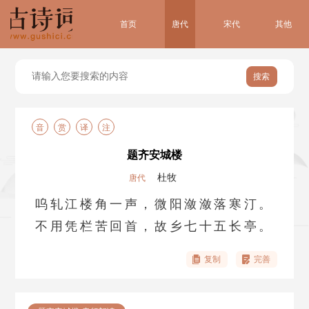
首页
唐代
宋代
其他
搜索
音
赏
译
注
题齐安城楼
杜牧
唐代
呜轧江楼角一声，微阳潋潋落寒汀。
不用凭栏苦回首，故乡七十五长亭。
复制
完善