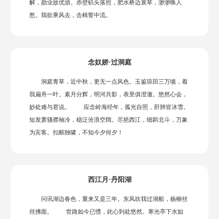
解，勋业故优游。赤壁矶头落照，肥水桥边衰草，渺渺唤人
愁。我欲乘风去，击楫誓中流。
念奴娇·过洞庭
洞庭青草，近中秋，更无一点风色。玉鉴琼田三万顷，着
我扁舟一叶。素月分辉，明河共影，表里俱澄澈。悠然心会，
妙处难与君说。 应念岭海经年，孤光自照，肝肺皆冰雪。
短发萧骚襟袖冷，稳泛沧浪空阔。尽挹西江，细斟北斗，万象
为宾客。扣舷独啸，不知今夕何夕！
西江月·丹阳湖
问讯湖边春色，重来又是三年。东风吹我过湖船，杨柳丝
丝拂面。 世路如今已惯，此心到处悠然。寒光亭下水如