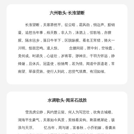
六州歌头·长淮望断
长淮望断，关塞莽然平。征尘暗，霜风劲，悄边声。黯销
凝。追想当年事，殆天数，非人力，洙泗上，弦歌地，亦膻
腥。隔水毡乡，落日牛羊下，区脱纵横。看名王宵猎，骑火一
川明。笳鼓悲鸣。遣人惊。 念腰间箭，匣中剑，空埃蠹，
竟何成。时易失，心徒壮，岁将零。渺神京。干羽方怀远，静
烽燧，且休兵。冠盖使，纷驰骛，若为情。闻道中原遗老，常
南望、翠葆霓旌。使行人到此，忠愤气填膺。有泪如倾。
水调歌头·闻采石战胜
雪洗虏尘静，风约楚云留。何人为写悲壮，吹角古城楼。
湖海平生豪气，关塞如今风景，剪烛看吴钩。剩喜燃犀处，骇
浪与天浮。 忆当年，周与谢，富春秋，小乔初嫁，香囊未