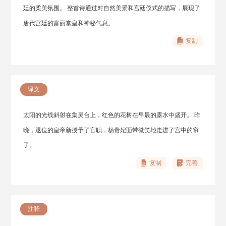
廷的柔美氛围。 整首诗通过对自然美景和宫廷仪式的描写，展现了
唐代宫廷的富丽堂皇和神秘气息。
复制
译文
太阳的光线斜射在集灵台上，红色的花树在早晨的露水中盛开。 昨
晚，退位的皇帝新授予了官职，杨贵妃面带微笑地走进了宫中的帘
子。
复制
完善
注释