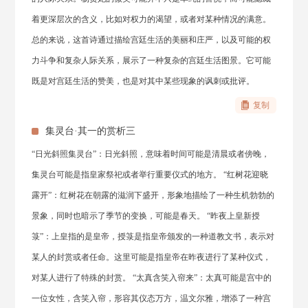
着更深层次的含义，比如对权力的渴望，或者对某种情况的满意。
总的来说，这首诗通过描绘宫廷生活的美丽和庄严，以及可能的权
力斗争和复杂人际关系，展示了一种复杂的宫廷生活图景。它可能
既是对宫廷生活的赞美，也是对其中某些现象的讽刺或批评。
复制
集灵台·其一的赏析三
“日光斜照集灵台”：日光斜照，意味着时间可能是清晨或者傍晚，
集灵台可能是指皇家祭祀或者举行重要仪式的地方。 “红树花迎晓
露开”：红树花在朝露的滋润下盛开，形象地描绘了一种生机勃勃的
景象，同时也暗示了季节的变换，可能是春天。 “昨夜上皇新授
箓”：上皇指的是皇帝，授箓是指皇帝颁发的一种道教文书，表示对
某人的封赏或者任命。这里可能是指皇帝在昨夜进行了某种仪式，
对某人进行了特殊的封赏。 “太真含笑入帘来”：太真可能是宫中的
一位女性，含笑入帘，形容其仪态万方，温文尔雅，增添了一种宫