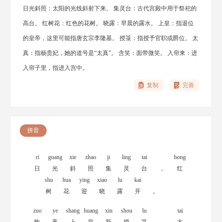
日光斜照：太阳的光线斜射下来。 集灵台：古代宫殿中用于祭祀的
高台。 红树花：红色的花树。 晓露：早晨的露水。 上皇：指退位
的皇帝，这里可能指唐玄宗李隆基。 授箓：指授予官职或爵位。 太
真：指杨贵妃，她的道号是“太真”。 含笑：面带微笑。 入帘来：进
入帘子里，指进入宫中。
复制
完善
拼音
ri
guang
xie
zhao
ji
ling
tai
hong
日
光
斜
照
集
灵
台
，
红
shu
hua
ying
xiao
lu
kai
树
花
迎
晓
露
开
。
zuo
ye
shang
huang
xin
shou
lu
tai