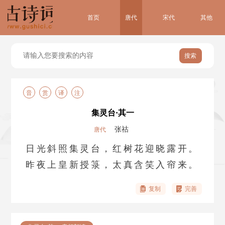
首页
唐代
宋代
其他
搜索
音
赏
译
注
集灵台·其一
张祜
唐代
日光斜照集灵台，红树花迎晓露开。
昨夜上皇新授箓，太真含笑入帘来。
复制
完善