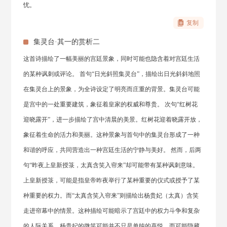
忧。
复制
集灵台·其一的赏析二
这首诗描绘了一幅美丽的宫廷景象，同时可能也隐含着对宫廷生活
的某种讽刺或评论。 首句“日光斜照集灵台”，描绘出日光斜斜地照
在集灵台上的景象，为全诗设定了明亮而庄重的背景。集灵台可能
是宫中的一处重要建筑，象征着皇家的权威和尊贵。 次句“红树花
迎晓露开”，进一步描绘了宫中清晨的美景。红树花迎着晓露开放，
象征着生命的活力和美丽。这种景象与首句中的集灵台形成了一种
和谐的呼应，共同营造出一种宫廷生活的宁静与美好。 然而，后两
句“昨夜上皇新授箓，太真含笑入帘来”却可能带有某种讽刺意味。
上皇新授箓，可能是指皇帝昨夜举行了某种重要的仪式或授予了某
种重要的权力。而“太真含笑入帘来”则描绘出杨贵妃（太真）含笑
走进帘幕中的情景。这种描绘可能暗示了宫廷中的权力斗争和复杂
的人际关系。杨贵妃的微笑可能并不只是单纯的喜悦，而可能隐藏