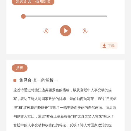
集灵台·其一-音频朗读
下载
赏析
集灵台·其一的赏析一
这首诗通过对曲江边美丽景色的描绘，以及宫廷中人事变动的描
写，表达了诗人对国家政治的忧虑。诗的前两句写景，通过“日光斜
照”和“红树花迎晓露开”展现了一幅宁静而美丽的自然画面。而后两
句则转入宫廷，通过“昨夜上皇新授箓”和“太真含笑入帘来”暗示了
宫廷中的人事变动和杨贵妃的得宠，反映了诗人对国家政治的担