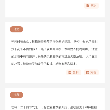
复制
译文
芒种时节来临，螳螂随着季节的变化开始活跃。 天空中红色的云彩
投下高低不同的影子，燕子在其间穿梭，发出悦耳的鸣叫声。 清澈
的水塘中荷花盛开，炎热的风和夏季的雨过后天空放晴。 人们在田
间相遇，谈论着蚕和麦子的收成，感到欣慰和满足。
复制
完善
注释
芒种：二十四节气之一，标志着夏季的开始，是收割麦子和种植稻