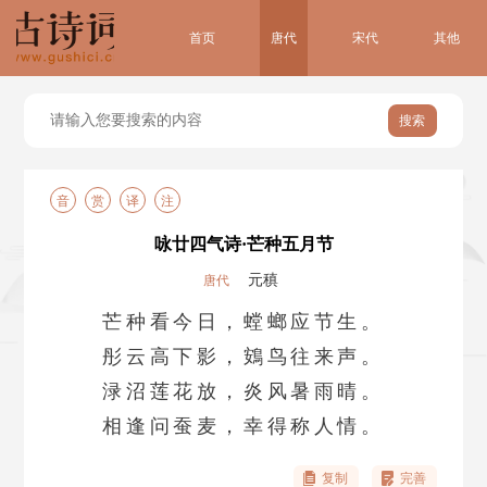
首页
唐代
宋代
其他
搜索
音
赏
译
注
咏廿四气诗·芒种五月节
元稹
唐代
芒种看今日，螳螂应节生。
彤云高下影，鴳鸟往来声。
渌沼莲花放，炎风暑雨晴。
相逢问蚕麦，幸得称人情。
复制
完善