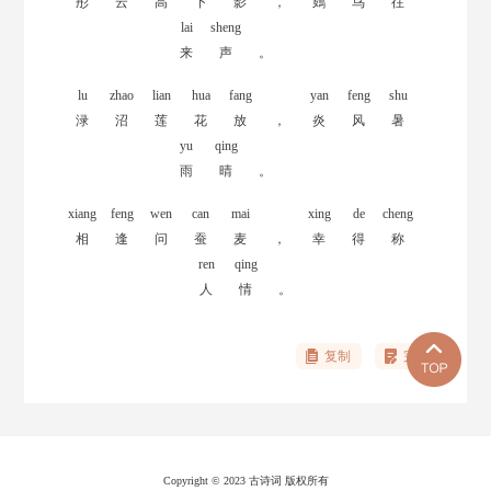
彤
云
高
下
影
，
鴳
鸟
往
lai
sheng
来
声
。
lu
zhao
lian
hua
fang
yan
feng
shu
渌
沼
莲
花
放
，
炎
风
暑
yu
qing
雨
晴
。
xiang
feng
wen
can
mai
xing
de
cheng
相
逢
问
蚕
麦
，
幸
得
称
ren
qing
人
情
。
复制
完善
Copyright © 2023 古诗词 版权所有