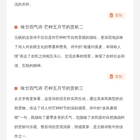
活的关怀。
复制
咏廿四气诗·芒种五月节的赏析二
元稹的这首诗不仅仅是对芒种时节自然景观的描绘，更深层地反映
了诗人对农耕文化的尊重和赞美。诗中的“相逢问蚕麦，幸得称人
情”表达了农民之间相互关心、交流农事的情景，体现了农村社会和
谐、互助的精神。
复制
咏廿四气诗·芒种五月节的赏析三
从文学角度来看，这首诗的语言朴实而生动，通过具体而典型的自
然景物，传达了诗人对芒种时节的深刻感受。诗中的“炎风暑雨
晴”一句，既描绘了夏季多变的天气，也隐喻了农民面对自然挑战时
的坚韧与乐观。整首诗的意境清新，情感真挚，是元稹诗歌中的佳
作之一。