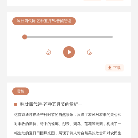
咏廿四气诗·芒种五月节-音频朗读
下载
赏析
咏廿四气诗·芒种五月节的赏析一
这首诗通过描绘芒种时节的自然景象，反映了农民对农事的关心和
对丰收的期待。诗中的螳螂、彤云、鴳鸟、莲花等元素，构成了一
幅生动的夏日田园风光图，展现了诗人对自然美的欣赏和对农民生