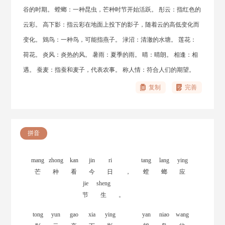
谷的时期。 螳螂：一种昆虫，芒种时节开始活跃。 彤云：指红色的
云彩。 高下影：指云彩在地面上投下的影子，随着云的高低变化而
变化。 鴳鸟：一种鸟，可能指燕子。 渌沼：清澈的水塘。 莲花：
荷花。 炎风：炎热的风。 暑雨：夏季的雨。 晴：晴朗。 相逢：相
遇。 蚕麦：指蚕和麦子，代表农事。 称人情：符合人们的期望。
复制
完善
拼音
mang
zhong
kan
jin
ri
tang
lang
ying
芒
种
看
今
日
，
螳
螂
应
jie
sheng
节
生
。
tong
yun
gao
xia
ying
yan
niao
wang