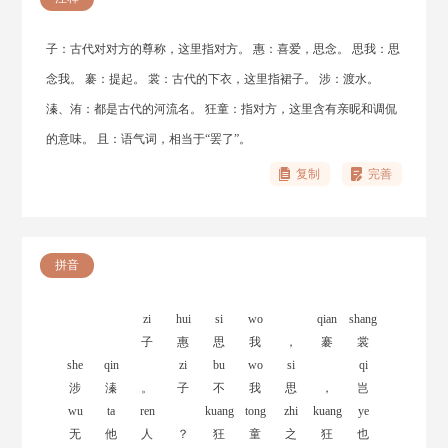
子：古代对对方的尊称，这里指对方。 惠：喜爱，思念。 思我：思
念我。 褰：提起。 裳：古代的下衣，这里指裙子。 涉：渡水。
溱、洧：都是古代的河流名。 狂童：指对方，这里含有亲昵和调侃
的意味。 且：语气词，相当于“罢了”。
复制
完善
拼音
zi
hui
si
wo
qian
shang
子
惠
思
我
，
褰
裳
she
qin
zi
bu
wo
si
qi
涉
溱
。
子
不
我
思
，
岂
wu
ta
ren
kuang
tong
zhi
kuang
ye
无
他
人
？
狂
童
之
狂
也