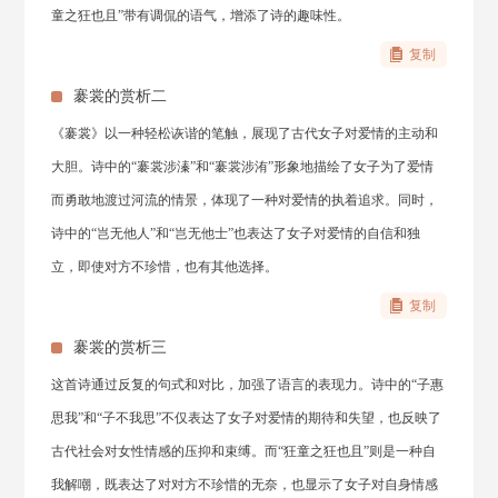
童之狂也且”带有调侃的语气，增添了诗的趣味性。
复制
褰裳的赏析二
《褰裳》以一种轻松诙谐的笔触，展现了古代女子对爱情的主动和
大胆。诗中的“褰裳涉溱”和“褰裳涉洧”形象地描绘了女子为了爱情
而勇敢地渡过河流的情景，体现了一种对爱情的执着追求。同时，
诗中的“岂无他人”和“岂无他士”也表达了女子对爱情的自信和独
立，即使对方不珍惜，也有其他选择。
复制
褰裳的赏析三
这首诗通过反复的句式和对比，加强了语言的表现力。诗中的“子惠
思我”和“子不我思”不仅表达了女子对爱情的期待和失望，也反映了
古代社会对女性情感的压抑和束缚。而“狂童之狂也且”则是一种自
我解嘲，既表达了对对方不珍惜的无奈，也显示了女子对自身情感