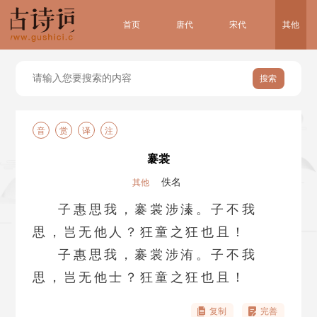
首页
唐代
宋代
其他
搜索
音
赏
译
注
褰裳
佚名
其他
子惠思我，褰裳涉溱。子不我
思，岂无他人？狂童之狂也且！
子惠思我，褰裳涉洧。子不我
思，岂无他士？狂童之狂也且！
复制
完善