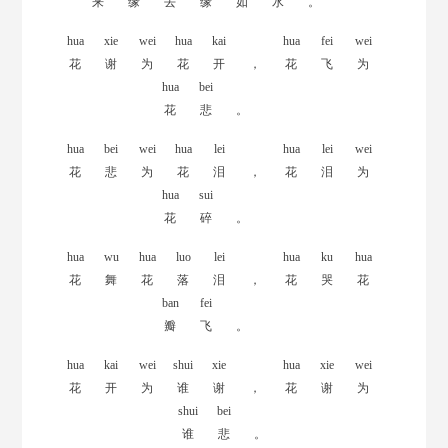
来
缘
去
缘
如
水
。
hua
xie
wei
hua
kai
hua
fei
wei
花
谢
为
花
开
，
花
飞
为
hua
bei
花
悲
。
hua
bei
wei
hua
lei
hua
lei
wei
花
悲
为
花
泪
，
花
泪
为
hua
sui
花
碎
。
hua
wu
hua
luo
lei
hua
ku
hua
花
舞
花
落
泪
，
花
哭
花
ban
fei
瓣
飞
。
hua
kai
wei
shui
xie
hua
xie
wei
花
开
为
谁
谢
，
花
谢
为
shui
bei
谁
悲
。