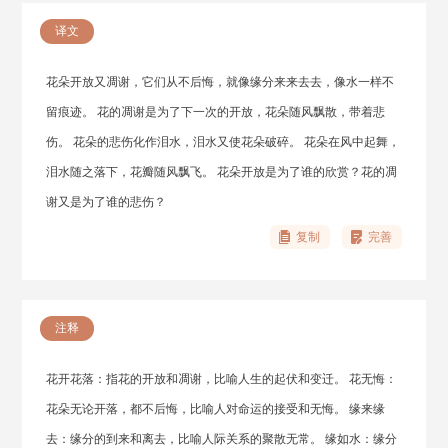
译文
花朵开放又凋谢，它们从不后悔，就像缘分来来去去，像水一样不
留痕迹。 花的凋谢是为了下一次的开放，花朵随风飘散，带着悲
伤。 花朵的悲伤化作泪水，泪水又使花朵破碎。 花朵在风中起舞，
泪水随之落下，花瓣随风飘飞。 花朵开放是为了谁的欣赏？花的凋
谢又是为了谁的悲伤？
复制
完善
注释
花开花落：指花的开放和凋谢，比喻人生的起伏和变迁。 花无悔：
花朵无论开落，都不后悔，比喻人对命运的接受和无悔。 缘来缘
去：缘分的到来和离去，比喻人际关系的聚散无常。 缘如水：缘分