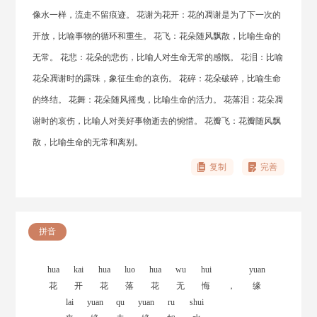
像水一样，流走不留痕迹。 花谢为花开：花的凋谢是为了下一次的
开放，比喻事物的循环和重生。 花飞：花朵随风飘散，比喻生命的
无常。 花悲：花朵的悲伤，比喻人对生命无常的感慨。 花泪：比喻
花朵凋谢时的露珠，象征生命的哀伤。 花碎：花朵破碎，比喻生命
的终结。 花舞：花朵随风摇曳，比喻生命的活力。 花落泪：花朵凋
谢时的哀伤，比喻人对美好事物逝去的惋惜。 花瓣飞：花瓣随风飘
散，比喻生命的无常和离别。
复制
完善
拼音
hua
kai
hua
luo
hua
wu
hui
yuan
花
开
花
落
花
无
悔
，
缘
lai
yuan
qu
yuan
ru
shui