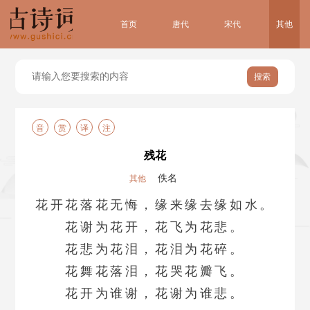
首页
唐代
宋代
其他
搜索
音
赏
译
注
残花
佚名
其他
花开花落花无悔，缘来缘去缘如水。
花谢为花开，花飞为花悲。
花悲为花泪，花泪为花碎。
花舞花落泪，花哭花瓣飞。
花开为谁谢，花谢为谁悲。