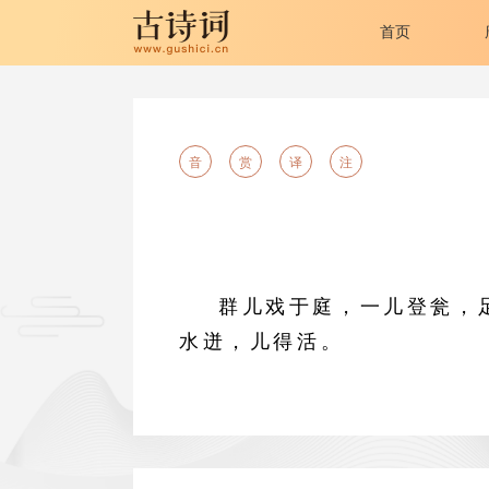
首页
音
赏
译
注
群儿戏于庭，一儿登瓮，
水迸，儿得活。