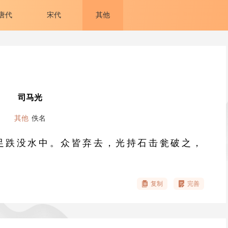
唐代
宋代
其他
司马光
其他
佚名
足跌没水中。众皆弃去，光持石击瓮破之，
复制
完善