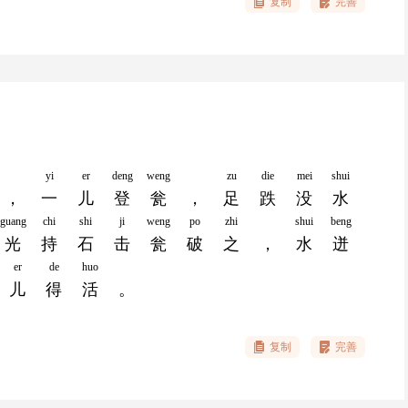
复制
完善
yi
er
deng
weng
zu
die
mei
shui
，
一
儿
登
瓮
，
足
跌
没
水
guang
chi
shi
ji
weng
po
zhi
shui
beng
光
持
石
击
瓮
破
之
，
水
迸
er
de
huo
儿
得
活
。
复制
完善