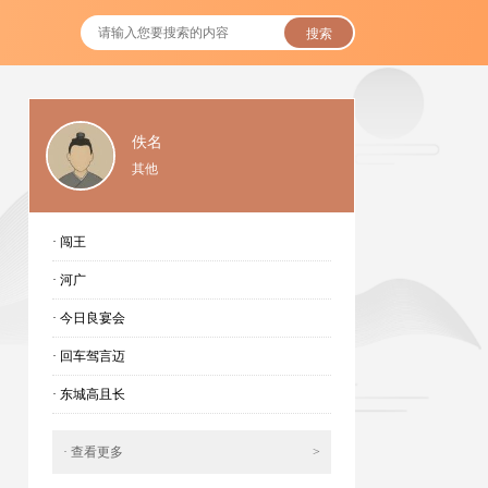
搜索
佚名
其他
· 闯王
· 河广
· 今日良宴会
· 回车驾言迈
· 东城高且长
· 查看更多
>