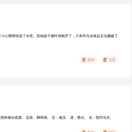
不小心脚滑掉进了水里。其他孩子都吓得跑开了，只有司马光拿起石头砸破了
复制
完善
，用来储水或酒。 足跌：脚滑倒。 没：淹没。 迸：喷出。 光：指司马光。