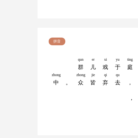
拼音
qun
er
xi
yu
ting
群
儿
戏
于
庭
zhong
zhong
jie
qi
qu
中
。
众
皆
弃
去
，
，