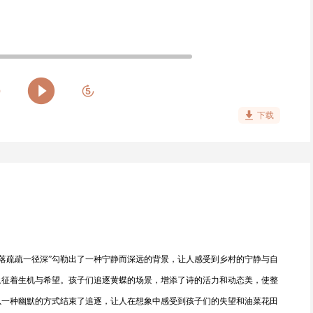
下载
落疏疏一径深”勾勒出了一种宁静而深远的背景，让人感受到乡村的宁静与自
象征着生机与希望。孩子们追逐黄蝶的场景，增添了诗的活力和动态美，使整
以一种幽默的方式结束了追逐，让人在想象中感受到孩子们的失望和油菜花田