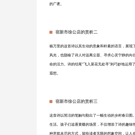
的广袤。
宿新市徐公店的赏析二
杨万里的这首诗以其生动的意象和朴素的语言，展现了
风光，也隐喻了诗人对远离尘嚣、寻求心灵宁静的向往
命的活力。诗的结尾“飞入菜花无处寻”则巧妙地运用
遐想。
宿新市徐公店的赏析三
这首诗以简洁的笔触勾勒出了一幅生动的乡村春日图
生活。孩子们追逐黄蝶的场景，不仅增添了诗的趣味性
种意犹未尽的方式，留给读者无限的想象空间，让人