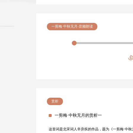
一剪梅·中秋无月-音频朗读
赏析
一剪梅·中秋无月的赏析一
这首词是北宋词人辛弃疾的作品，题为《一剪梅·中