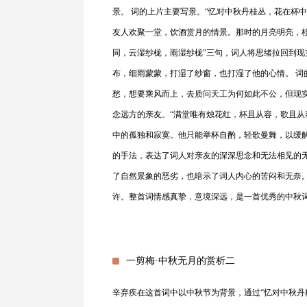
景。 词的上片主要写景。“忆对中秋丹桂丛，花在杯
友人欢聚一堂，饮酒赏月的情景。那时的月亮明亮，
同，云湿纱栊，雨湿纱栊”三句，词人将思绪拉回到
布，细雨蒙蒙，打湿了纱窗，也打湿了他的心情。 词
愁，想要乘风而上，去质问天工为何如此不公，但现
念远方的亲友。“满堂唯有烛花红，杯且从容，歌且从
中的孤独和寂寞。他只能举杯自酌，轻歌曼舞，以缓
的手法，表达了词人对亲友的深深思念和无法相见的无
了自然景象的恶劣，也暗示了词人内心的苦闷和无奈。
许。整首词情感真挚，意境深远，是一首优秀的中秋
一剪梅·中秋无月的赏析二
辛弃疾在这首词中以中秋节为背景，通过“忆对中秋丹