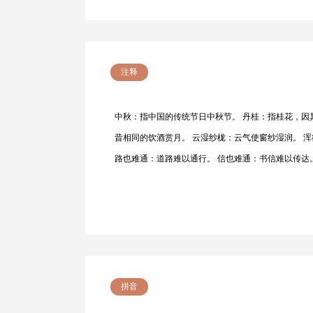
注释
中秋：指中国的传统节日中秋节。 丹桂：指桂花，因
昔相同的饮酒赏月。 云湿纱栊：云气使窗纱湿润。 
路也难通：道路难以通行。 信也难通：书信难以传达
拼音