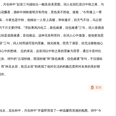
中，月在杯中”起首三句描绘出一幅良辰美景图。词人在回忆昔日中秋之夜，与
桂花飘香，酒杯中倒映着明月和丹桂，景色美不胜收。接着，“今宵楼上一尊
现实，今夜也是中秋，他独自一人登上高楼，举杯邀月，但天气不佳，乌云密
的下片主要抒情。“浑欲乘风问化工，路也难通，信也难通”三句，词人借酒浇
实却是道路难通，音信难达。这种无奈和苦闷，在词人心中激荡，使他更加思
容”三句，词人转而描写室内景象。烛光摇曳，照亮了满室，但无法驱散他心
解心中的愁绪。 总的来说，这首词以中秋之夜的景象为背景，通过今昔对比
奈。词中的“云湿纱栊，雨湿纱栊”和“路也难通，信也难通”等句，不仅描绘
而“杯且从容，歌且从容”则表现了他对生活的积极态度和对未来的美好期
词作。
复制
桂丛，花在杯中，月在杯中”开篇即营造了一种温馨而浪漫的氛围。词中“今