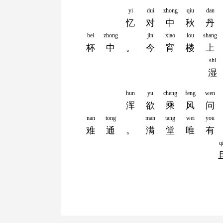
yi
dui
zhong
qiu
dan
忆
对
中
秋
丹
bei
zhong
jin
xiao
lou
shang
杯
中
。
今
宵
楼
上
shi
湿
hun
yu
cheng
feng
wen
浑
欲
乘
风
问
nan
tong
man
tang
wei
you
难
通
。
满
堂
唯
有
q