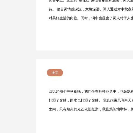
从容不迫。这里的“烛花红”象征着希望和温暖，词人
待。 整首词情感深沉，意境深远。词人通过对中秋
对美好生活的向往。同时，词中也蕴含了词人对于人
译文
回忆起那个中秋夜晚，我们坐在丹桂花丛中，花朵飘
打湿了窗纱，雨水也打湿了窗纱。 我真想乘风飞向
之内，只有烛火的光芒依旧红润，我且悠闲地举杯，