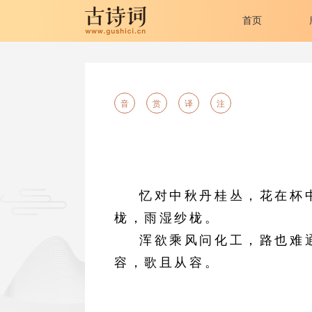
首页
音
赏
译
注
忆对中秋丹桂丛，花在杯
栊，雨湿纱栊。
浑欲乘风问化工，路也难
容，歌且从容。