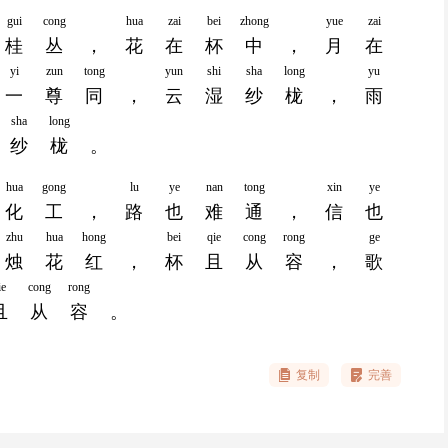
gui
cong
hua
zai
bei
zhong
yue
zai
桂
丛
，
花
在
杯
中
，
月
在
yi
zun
tong
yun
shi
sha
long
yu
一
尊
同
，
云
湿
纱
栊
，
雨
sha
long
纱
栊
。
hua
gong
lu
ye
nan
tong
xin
ye
化
工
，
路
也
难
通
，
信
也
zhu
hua
hong
bei
qie
cong
rong
ge
烛
花
红
，
杯
且
从
容
，
歌
ie
cong
rong
且
从
容
。
复制
完善