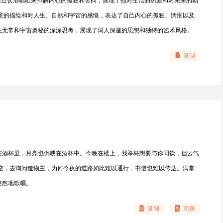
通过饮酒唱歌来排解内心的孤独和苦闷，展现了他对生活的热爱和对未来的期
夜景的描绘和对人生、自然和宇宙的感慨，表达了自己内心的孤独、惆怅以及
生无常和宇宙奥秘的深深思考，展现了词人深邃的思想和独特的艺术风格。
复制
在酒杯里，月亮也倒映在酒杯中。今晚在楼上，我举杯想要与你同饮，但云气
天空，去询问造物主，为何今夜的道路如此难以通行，书信也难以传达。满堂
悠然地歌唱。
复制
完善