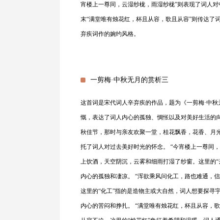
宵楼上一尊同，云湿纱栊，雨湿纱栊”则表现了词人
末“满堂唯有烛花红，杯且从容，歌且从容”则传达了
弃疾词作的婉约风格。
一剪梅·中秋无月的赏析三
这首词是宋代词人辛弃疾的作品，题为《一剪梅·中
慨，表达了词人内心的孤独、惆怅以及对美好生活的向
秋佳节，那时与亲友欢聚一堂，桂花飘香，花香、月光
托了词人对过去美好时光的怀念。 “今宵楼上一尊同
上饮酒，天空阴沉，云雾和细雨打湿了纱窗。这里的“
内心的孤独和凄凉。 “浑欲乘风问化工，路也难通，
这里的“化工”指的是造物主或大自然，词人想要探寻
内心的苦闷和挣扎。 “满堂唯有烛花红，杯且从容，