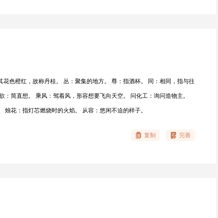
其花色橙红，故称丹桂。 丛：聚集的地方。 尊：指酒杯。 同：相同，指与往
浑欲：简直想。 乘风：驾着风，形容想要飞向天空。 问化工：询问造物主。
。 烛花：指灯芯燃烧时的火焰。 从容：悠闲不迫的样子。
复制
完善