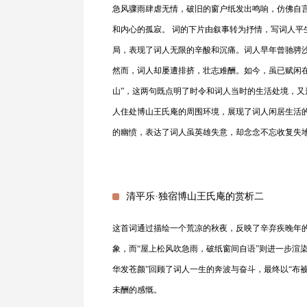
急风骤雨肆虐无情，破旧的窗户纸发出鸣响，仿佛自
和内心的孤寂。 词的下片由叙事转为抒情，写词人
局，表现了词人无限的辛酸和沉痛。词人早年曾驰骋
然而，词人却屡遭排挤，壮志难酬。如今，虽已赋闲
山”，这两句既点明了时令和词人当时的生活处境，又
人住处博山王氏庵的周围环境，展现了词人闲居生活
的幽愤，表达了词人虽英雄失意，却念念不忘收复失
清平乐·独宿博山王氏庵的赏析二
这首词通过描绘一个荒凉的秋夜，反映了辛弃疾晚年的
象，而“屋上松风吹急雨，破纸窗间自语”则进一步渲
华发苍颜”回顾了词人一生的奔波与奋斗，最终以“布
未酬的感慨。