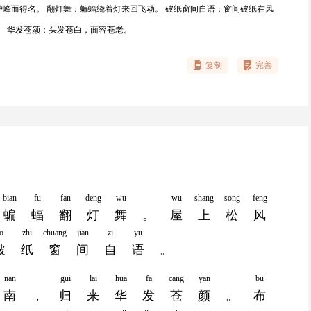
峰而得名。 翻灯舞：蝙蝠绕着灯来回飞动。 破纸窗间自语：窗间破纸在风
。 华发苍颜：头发苍白，面容苍老。
复制
完善
bian
fu
fan
deng
wu
wu
shang
song
feng
蝙
蝠
翻
灯
舞
。
屋
上
松
风
o
zhi
chuang
jian
zi
yu
破
纸
窗
间
自
语
。
nan
gui
lai
hua
fa
cang
yan
bu
南
，
归
来
华
发
苍
颜
。
布