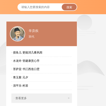
搜索
辛弃疾
宋代
· 摸鱼儿·更能消几番风雨
· 水龙吟·登建康赏心亭
· 菩萨蛮·书江西造口壁
· 青玉案·元夕
· 清平乐·村居
· 查看更多
>