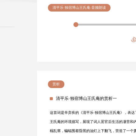
清平乐·独宿博山王氏庵-音频朗读
赏析
清平乐·独宿博山王氏庵的赏析一
这首词是辛弃疾的《清平乐·独宿博山王氏庵》，表达
王氏庵的环境描写，展现了词人罢官后生活的凄苦和内
榻乱窜，蝙蝠围着昏黑的油灯上下翻飞，营造了一个萧