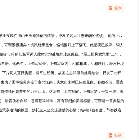
复制
描绘夜晚在博山王氏庵独宿的情景，抒发了词人壮志未酬的忧愤。 词的上片
句，可谓景极凄矣：饥鼠绕床觅食，蝙蝠围灯上下翻飞。此是夜已很深，词人
蝙蝠”，暗的却极写词人此时此地处境的凄凉孤寂。“屋上松风吹急雨”二句，
言自语。这两句，上句写室外，下句写室内，相辅相成，互相映衬，极言环境
。 下片词人直抒胸臆，将平生经历、故国之思和眼前处境结合，抒发了壮怀
平生为了国事操劳奔走于塞北江南，失意归来时已头发花白、容颜苍老、罢官
眼前依稀还是梦中的万里江山。这两句，上句写醒，下句写梦，一实一虚，表
词，语言质朴自然，意境苍凉雄浑，富有强烈的爱国感情，可谓是一首典型的
营造荒寂凄清的氛围，烘托主人公悲凉凄楚的心情；结构张弛有度，节奏跌宕
复制