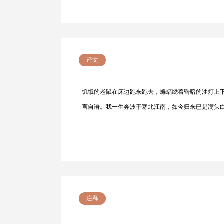
译文
饥饿的老鼠在床边跑来跑去，蝙蝠绕着昏暗的油灯上
言自语。我一生奔波于塞北江南，如今归来已是满头
注释