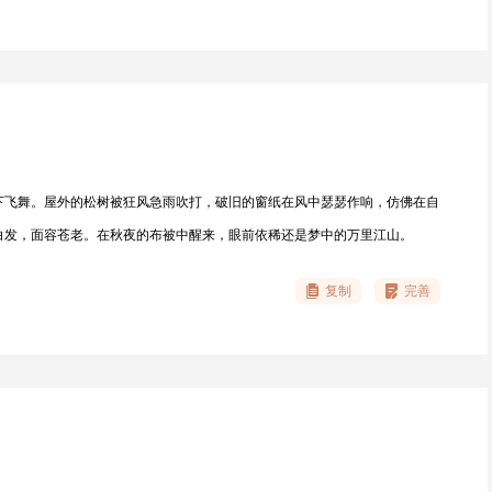
下飞舞。屋外的松树被狂风急雨吹打，破旧的窗纸在风中瑟瑟作响，仿佛在自
白发，面容苍老。在秋夜的布被中醒来，眼前依稀还是梦中的万里江山。
复制
完善