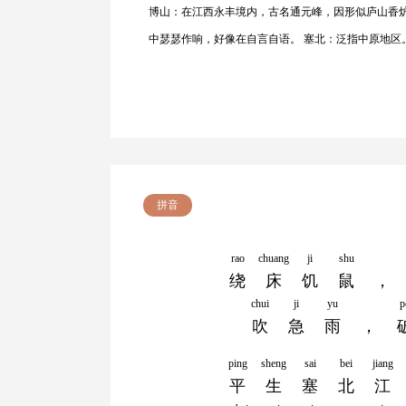
博山：在江西永丰境内，古名通元峰，因形似庐山香炉
中瑟瑟作响，好像在自言自语。 塞北：泛指中原地区
拼音
rao
chuang
ji
shu
绕
床
饥
鼠
，
chui
ji
yu
p
吹
急
雨
，
ping
sheng
sai
bei
jiang
平
生
塞
北
江