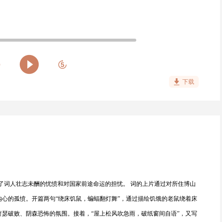
下载
了词人壮志未酬的忧愤和对国家前途命运的担忧。 词的上片通过对所住博山
心的孤愤。开篇两句“绕床饥鼠，蝙蝠翻灯舞”，通过描绘饥饿的老鼠绕着床
瑟破败、阴森恐怖的氛围。接着，“屋上松风吹急雨，破纸窗间自语”，又写