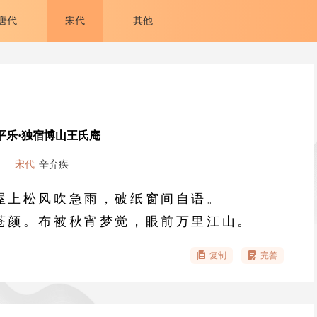
唐代
宋代
其他
平乐·独宿博山王氏庵
宋代
辛弃疾
屋上松风吹急雨，破纸窗间自语。
苍颜。布被秋宵梦觉，眼前万里江山。
复制
完善