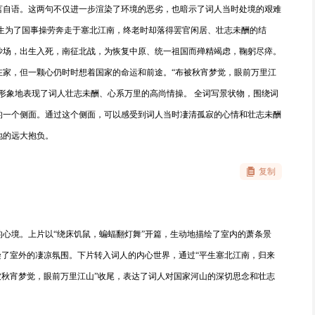
言自语。这两句不仅进一步渲染了环境的恶劣，也暗示了词人当时处境的艰难
平生为了国事操劳奔走于塞北江南，终老时却落得罢官闲居、壮志未酬的结
沙场，出生入死，南征北战，为恢复中原、统一祖国而殚精竭虑，鞠躬尽瘁。
在家，但一颗心仍时时想着国家的命运和前途。“布被秋宵梦觉，眼前万里江
形象地表现了词人壮志未酬、心系万里的高尚情操。 全词写景状物，围绕词
的一个侧面。通过这个侧面，可以感受到词人当时凄清孤寂的心情和壮志未酬
地的远大抱负。
复制
心境。上片以“绕床饥鼠，蝙蝠翻灯舞”开篇，生动地描绘了室内的萧条景
染了室外的凄凉氛围。下片转入词人的内心世界，通过“平生塞北江南，归来
被秋宵梦觉，眼前万里江山”收尾，表达了词人对国家河山的深切思念和壮志