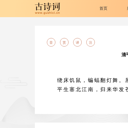
首页
音
赏
译
注
清
绕床饥鼠，蝙蝠翻灯舞。
平生塞北江南，归来华发