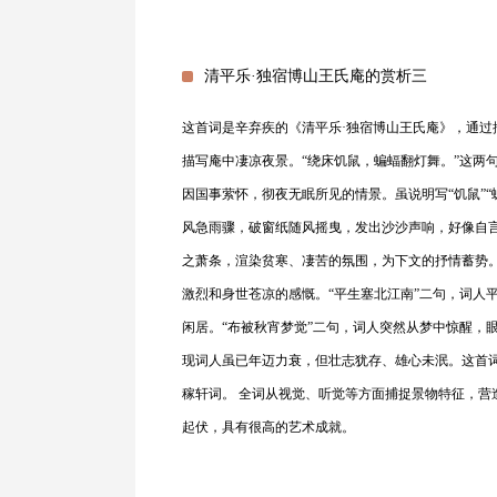
清平乐·独宿博山王氏庵的赏析三
这首词是辛弃疾的《清平乐·独宿博山王氏庵》，通过
描写庵中凄凉夜景。“绕床饥鼠，蝙蝠翻灯舞。”这两
因国事萦怀，彻夜无眠所见的情景。虽说明写“饥鼠”“
风急雨骤，破窗纸随风摇曳，发出沙沙声响，好像自
之萧条，渲染贫寒、凄苦的氛围，为下文的抒情蓄势
激烈和身世苍凉的感慨。“平生塞北江南”二句，词人
闲居。“布被秋宵梦觉”二句，词人突然从梦中惊醒，
现词人虽已年迈力衰，但壮志犹存、雄心未泯。这首
稼轩词。 全词从视觉、听觉等方面捕捉景物特征，
起伏，具有很高的艺术成就。