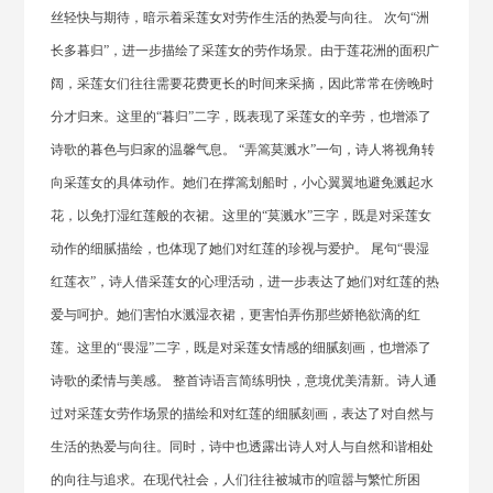
丝轻快与期待，暗示着采莲女对劳作生活的热爱与向往。 次句“洲
长多暮归”，进一步描绘了采莲女的劳作场景。由于莲花洲的面积广
阔，采莲女们往往需要花费更长的时间来采摘，因此常常在傍晚时
分才归来。这里的“暮归”二字，既表现了采莲女的辛劳，也增添了
诗歌的暮色与归家的温馨气息。 “弄篙莫溅水”一句，诗人将视角转
向采莲女的具体动作。她们在撑篙划船时，小心翼翼地避免溅起水
花，以免打湿红莲般的衣裙。这里的“莫溅水”三字，既是对采莲女
动作的细腻描绘，也体现了她们对红莲的珍视与爱护。 尾句“畏湿
红莲衣”，诗人借采莲女的心理活动，进一步表达了她们对红莲的热
爱与呵护。她们害怕水溅湿衣裙，更害怕弄伤那些娇艳欲滴的红
莲。这里的“畏湿”二字，既是对采莲女情感的细腻刻画，也增添了
诗歌的柔情与美感。 整首诗语言简练明快，意境优美清新。诗人通
过对采莲女劳作场景的描绘和对红莲的细腻刻画，表达了对自然与
生活的热爱与向往。同时，诗中也透露出诗人对人与自然和谐相处
的向往与追求。在现代社会，人们往往被城市的喧嚣与繁忙所困