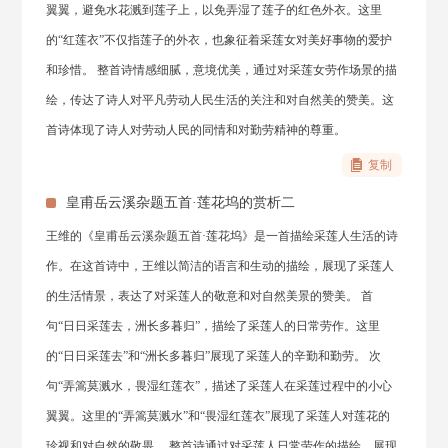
翼翼，避免水花溅到莲子上，以免弄湿了莲子的红色外衣。这里
的“红莲衣”不仅指莲子的外衣，也象征着采莲女对美好事物的爱护
和珍惜。 整首诗情感细腻，意境优美，通过对采莲女劳作场景的描
绘，传达了诗人对平凡劳动人民生活的关注和对自然美的赞美。这
首诗体现了诗人对劳动人民的同情和对勤劳精神的尊重。
复制
皇甫岳云溪杂题五首·莲花坞的赏析二
王维的《皇甫岳云溪杂题五首·莲花坞》是一首描绘采莲人生活的诗
作。在这首诗中，王维以简洁的语言和生动的描绘，展现了采莲人
的生活情景，表达了对采莲人的敬意和对自然美景的赞美。 首
句“日日采莲去，洲长多暮归”，描绘了采莲人的日常劳作。这里
的“日日采莲去”和“洲长多暮归”展现了采莲人的辛勤和勤劳。 次
句“弄篙莫溅水，畏湿红莲衣”，描述了采莲人在采莲过程中的小心
翼翼。这里的“弄篙莫溅水”和“畏湿红莲衣”展现了采莲人对莲花的
珍视和对自然的敬畏。 整首诗通过对采莲人日常劳作的描绘，展现