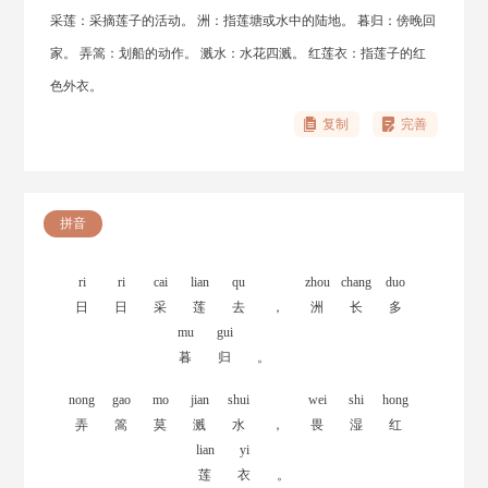
采莲：采摘莲子的活动。 洲：指莲塘或水中的陆地。 暮归：傍晚回
家。 弄篙：划船的动作。 溅水：水花四溅。 红莲衣：指莲子的红
色外衣。
复制
完善
拼音
ri
ri
cai
lian
qu
zhou
chang
duo
日
日
采
莲
去
，
洲
长
多
mu
gui
暮
归
。
nong
gao
mo
jian
shui
wei
shi
hong
弄
篙
莫
溅
水
，
畏
湿
红
lian
yi
莲
衣
。