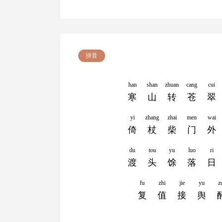
拼音
han
shan
zhuan
cang
cui
寒
山
转
苍
翠
yi
zhang
zhai
men
wai
倚
杖
柴
门
外
du
tou
yu
luo
ri
渡
头
馀
落
日
fu
zhi
jie
yu
z
复
值
接
舆