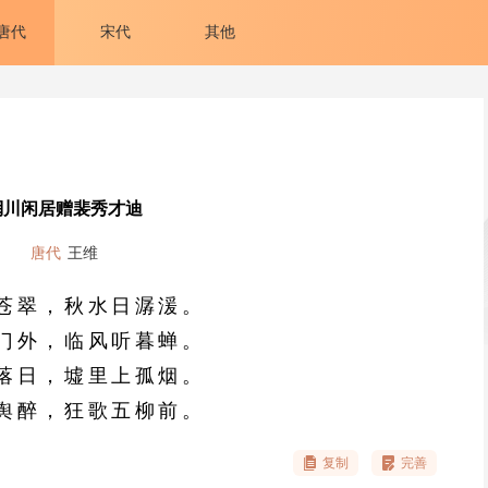
唐代
宋代
其他
辋川闲居赠裴秀才迪
唐代
王维
苍翠，秋水日潺湲。
门外，临风听暮蝉。
落日，墟里上孤烟。
舆醉，狂歌五柳前。
复制
完善