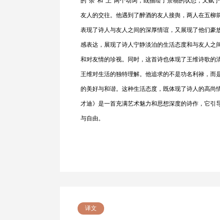
的“余”和“上”两个动词，既描绘了景物的状态，又赋
友人的交往。他遇到了醉酒的友人接舆，两人在五柳前
表现了诗人与友人之间的深厚情谊，又展现了他们豪
感表达，展现了诗人宁静淡泊的生活态度和与友人之
和对友情的珍视。同时，这首诗也体现了王维诗歌的
王维对生活的独特理解。他追求的不是功名利禄，而
的美好与和谐。这种生活态度，既体现了诗人的高尚
才迪》是一首充满艺术魅力和思想深度的诗作，它引
与自由。
译文