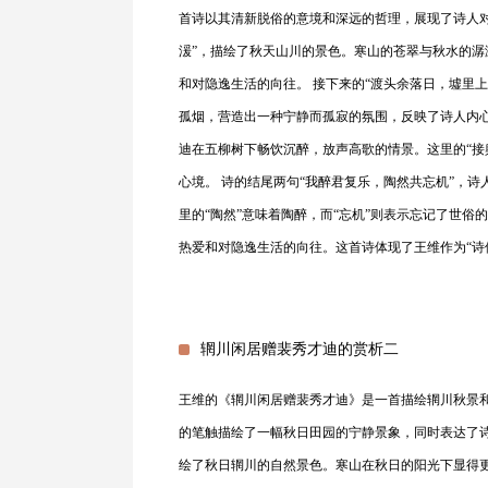
首诗以其清新脱俗的意境和深远的哲理，展现了诗人对
湲”，描绘了秋天山川的景色。寒山的苍翠与秋水的
和对隐逸生活的向往。 接下来的“渡头余落日，墟里
孤烟，营造出一种宁静而孤寂的氛围，反映了诗人内心
迪在五柳树下畅饮沉醉，放声高歌的情景。这里的“接
心境。 诗的结尾两句“我醉君复乐，陶然共忘机”，
里的“陶然”意味着陶醉，而“忘机”则表示忘记了世
热爱和对隐逸生活的向往。这首诗体现了王维作为“诗
辋川闲居赠裴秀才迪的赏析二
王维的《辋川闲居赠裴秀才迪》是一首描绘辋川秋景
的笔触描绘了一幅秋日田园的宁静景象，同时表达了诗
绘了秋日辋川的自然景色。寒山在秋日的阳光下显得