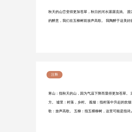
秋天的山峦变得更加苍翠，秋日的河水潺潺流淌。 渡
的醉意，我们在五柳树前放声高歌。 我陶醉于这美
注释
寒山：指秋天的山，因为气温下降而显得更加苍翠。 
方。 墟里：村落，乡村。 孤烟：指村落中升起的炊
歌：放声高歌。 五柳：指五棵柳树，这里可能是指诗