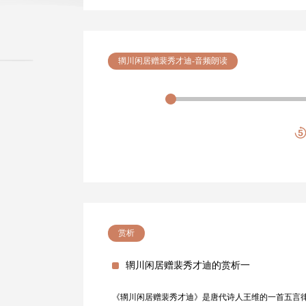
辋川闲居赠裴秀才迪-音频朗读
赏析
辋川闲居赠裴秀才迪的赏析一
《辋川闲居赠裴秀才迪》是唐代诗人王维的一首五言