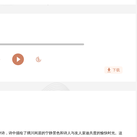
下载
律诗，诗中描绘了辋川闲居的宁静景色和诗人与友人裴迪共度的愉快时光。这