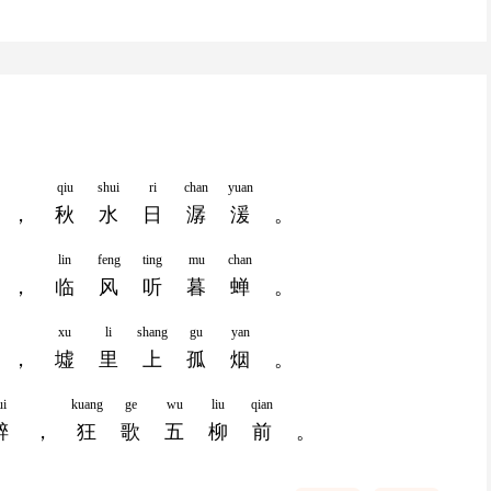
qiu
shui
ri
chan
yuan
，
秋
水
日
潺
湲
。
lin
feng
ting
mu
chan
，
临
风
听
暮
蝉
。
xu
li
shang
gu
yan
，
墟
里
上
孤
烟
。
ui
kuang
ge
wu
liu
qian
醉
，
狂
歌
五
柳
前
。