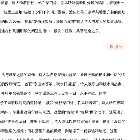
活状态。诗人倚着拐杖，站在柴门外，临风聆听傍晚时分蝉的鸣叫，表现出一
日，墟里上孤烟”描绘了夕阳下的辋川景色。渡头的落日余晖与墟里升起的孤烟
的田园风光。 尾联“复值接舆醉，狂歌五柳前”转入诗人与友人的欢聚场景。
裴迪在如陶渊明般的闲适生活中，畅饮、狂歌，共享隐逸之乐。
复制
生活与赠友之情的诗作。诗人以自然景物为背景，通过细腻的描绘和生动的情
的深厚情谊。 首联“寒山转苍翠，秋水日潺湲”，诗人以寒山和秋水为起点，
，变得更加苍翠欲滴；秋水潺潺流淌，日复一日，永不停歇。这里
赋予了诗歌以时间的流转感。 颔联“倚杖柴门外，临风听暮蝉”，诗人转而描写
鸣叫，享受着这份宁静与闲适。这里的“倚杖”和“临风”两个动作，既展现了
颈联“渡头余落日，墟里上孤烟”，诗人继续以自然景物为线索，描绘了渡口的
静而温暖的感觉；而村落里升起的孤烟，则增添了一份静谧和悠远。这里