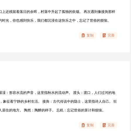
口上还残留着落日的余晖，村落中升起了孤独的炊烟。 再次遇到像接舆那样
好的时光，你也感到快乐，我们都沉浸在这快乐之中，忘记了世俗的烦恼。
复制
完善
潺湲：形容水流的声音，这里指秋水的流动声。 渡头：渡口，人们过河的地
烟，象征着宁静的乡村生活。 接舆：古代传说中的隐士，这里指诗人自己。 狂
人居住的地方。 陶然：陶醉的样子。 忘机：忘记世俗的算计和烦恼。
复制
完善