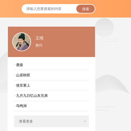
搜索
王维
唐代
· 鹿柴
· 山居秋暝
· 使至塞上
· 九月九日忆山东兄弟
· 鸟鸣涧
· 查看更多
>