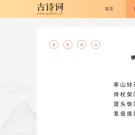
首页
音
赏
译
注
寒山转
倚杖柴
渡头馀
复值接