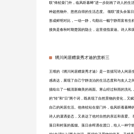
联“倚杖柴门外，临风听暮蝉”进一步刻画了诗人的生
种超然物外、悠然自得的生活态度。 颈联“渡头余落
形成鲜明对比，一动一静，勾勒出一幅宁静而富有生机
接舆是春秋时期楚国的隐士，这里借指裴迪。诗人和
辋川闲居赠裴秀才迪的赏析三
王维的《辋川闲居赠裴秀才迪》是一首描写诗人闲居
感表达，展现了自己宁静淡泊的生活态度和与友人之间
描绘出了一幅清新幽美的画面。寒山经过秋雨的洗礼
的“转”和“日”两个词，既表现了自然景物的变化，又
自己的闲居生活。他倚杖站在柴门外，临风听着暮蝉的
诗人的潇洒姿态，又表达了他对自然的亲近和喜爱。 
落日和村落的孤烟。落日余晖洒在渡口，给人一种宁