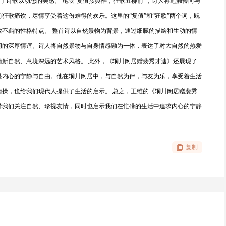
予了诗歌以动态的美感。 尾联“复值接舆醉，狂歌五柳前”，诗人将笔触转向与
狂歌痛饮，尽情享受着这份难得的欢乐。这里的“复值”和“狂歌”两个词，既
放不羁的性格特点。 整首诗以自然景物为背景，通过细腻的描绘和生动的情
间的深厚情谊。诗人将自然景物与自身情感融为一体，表达了对大自然的热爱
清新自然、意境深远的艺术风格。 此外，《辋川闲居赠裴秀才迪》还展现了
是内心的宁静与自由。他在辋川闲居中，与自然为伴，与友为乐，享受着生活
情操，也给我们现代人提供了生活的启示。 总之，王维的《辋川闲居赠裴秀
导我们关注自然、珍视友情，同时也启示我们在忙碌的生活中追求内心的宁静
复制