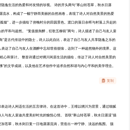
隐逸生活的热爱和对友情的珍视。 诗的开头两句“寒山转苍翠，秋水日潺
潺潺流水，构成了一幅宁静而美丽的自然画卷，表现了诗人对自然美景的热爱
上孤烟”，进一步描绘了傍晚时分的田园景色。渡口的落日余晖与村落上升起的
的平和与超然。 “复值接舆醉，狂歌五柳前”两句，诗人描述了自己与友人裴
舆”是古代传说中的隐士，诗人以此自比，表达了自己与友人共享隐逸之乐的
诗人表达了自己与友人在酒醉中忘却世俗烦恼，达到了一种超然物外的境界。这
俗的机心和算计。 整首诗通过对辋川闲居生活的描绘，传达了诗人对自然美景的
佛”的文学成就，以及他在艺术创作中追求自然和谐与内心平和的美学理念。
复制
和表达诗人闲适生活的五言律诗。在这首诗中，王维以辋川为背景，通过细腻
人与友人裴迪共度美好时光的愉悦心情。 首联“寒山转苍翠，秋水日潺湲”描
更加苍翠，秋水则日复一日地潺潺流淌，营造出一种宁静、淡远的氛围。 颔