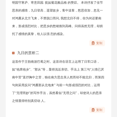
明固守寒庐、寄意田园. 犹如菊花般品格 的赞叹。 本诗抒发了佳节
思亲的感情，九日登高，遥望故乡，客中送客，愁思倍加，忽见一
对鸿雁从北方飞来，不禁脱口而问, 我想北归不得，你为何还要南
来，形成强烈对比，把思乡的愁绪推到高峰。问得虽然无理，却烘
托了感情的真挚，给人以强 烈的感染。
复制
九日的赏析二
这首作于王勃南游巴蜀之时。这首诗在语言上运用了日常口语，
如“他席他乡”、“那从”等，显得浅近亲切。手法上 第三句“人情已厌
南中苦”直抒胸中之苦，独在南方思念亲人然而却不能北归，而第四
句则采用反问“鸿雁那从北地来” 与前一句形成强烈的对比，运用
了“无理而妙”的写作手法，虽然看似“无理之问”，却使诗人的思亲
之情显得特别真切动 人。
复制