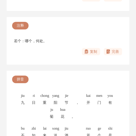
注释
若个：哪个，何处。
复制
完善
拼音
jiu
ri
chong
yang
jie
kai
men
you
九
日
重
阳
节
，
开
门
有
ju
hua
菊
花
。
bu
zhi
lai
song
jiu
ruo
ge
shi
不
知
来
送
酒
，
若
个
是