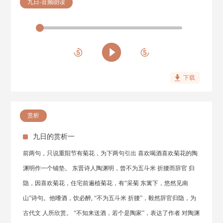
九日-音频朗读
下载
赏析
九日的赏析一
前两句，只说重阳节有菊花，为下两句引出 喜欢喝酒喜欢菊花的陶
渊明作一个铺垫。 东晋诗人陶渊明，曾不为五斗米 折腰而辞官 归
隐，因喜欢菊花，住宅前遍植菊花，有“采菊 东篱下，悠然见南
山”诗句。他嗜酒，饮必醉, “不为五斗米 折腰”，毅然辞官归隐，为
古代文 人所欣赏。 “不知来送酒，若个是陶家”，表达了作者 对陶渊