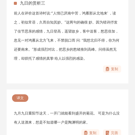
九日的赏析三
前人在评价这首诗时说:“'人情已厌南中苦，鸿雁那从北地来' ，读
之，初似常语，久而自知其妙。”这两句的确很 妙。因为错诗抒发
了佳节思亲的感情，九日登高，遥望故乡，客中送客，愁思倍加，
忽见一对鸿雁从北方飞来，不禁脱口而 问: “我想北归不得，你为何
还要南来。”形成强烈对比，把思乡的愁绪推到高峰。问得虽然无
理，却烘托了感情的真挚 给人以强烈的感染。
复制
译文
九月九日重阳节这天，一开门就能看到盛开的菊花。 可是为什么没
有人送酒来，想是不知道哪一户是陶渊明的家。
复制
完善