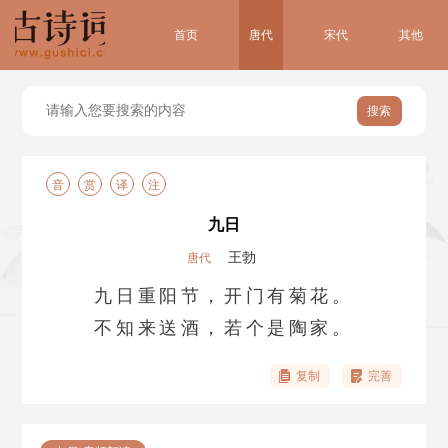
首页
唐代
宋代
其他
搜索
音
赏
译
注
九日
王勃
唐代
九日重阳节，开门有菊花。
不知来送酒，若个是陶家。
复制
完善