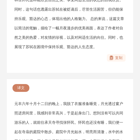
和张怀民这种能欣赏自然之美、享受闲适生活的状态的自我欣赏。
同时，这句话也透露出苏轼在被贬谪后，尽管生活困苦，但仍能保
持乐观、豁达的心态，体现出他的人格魅力。 总的来说，这篇文章
以简洁的笔触，描绘了一幅月夜漫步的优美画面，表达了作者对自
然之美的热爱，对友情的珍视，以及对闲适生活的向往。同时，也
展现了苏轼在困境中保持乐观、豁达的人生态度。
复制
译文
元丰六年十月十二日的晚上，我脱了衣服准备睡觉，月光透过窗户
照进房间里，我感到非常高兴，于是起身出门。想到没有可以共同
游乐的人，就前往承天寺寻找张怀民。怀民也还没有睡，我们便一
起在寺庙的庭院中散步。庭院中月光如水，明亮而清澈，水中的水