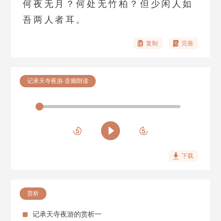
何夜无月？何处无竹柏？但少闲人如
吾两人者耳。
复制
完善
记承天寺夜游-音频朗读
下载
赏析
记承天寺夜游的赏析一