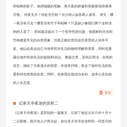
和柏树的影子。他用细腻的笔触，将月夜的静谧和美丽展现得淋漓
尽致。 何夜无月？何处无竹柏？但少闲人如吾两人者耳。 译文：哪
一夜没有月光？哪里没有竹子和柏树？只是缺少像我们两个这样清
闲的人罢了。 苏轼最后提出了一个哲学性的问题，他观察到月光和
竹柏都是常见的自然景象，但真正能欣赏到这些美景的人却并不
多。他以此表达自己与张怀民对生活的独特理解和享受，同时也透
露出他对世俗生活的超脱和淡泊。 整篇文章，苏轼以简洁、自然的
语言，描绘了月夜漫步的情景，并借景抒情，表达了他对生活的热
爱和对自然美的欣赏。同时，也体现出他淡泊名利，追求心灵自由
的人生态度。
复制
记承天寺夜游的赏析二
《记承天寺夜游》是苏轼的一篇散文，记述了他在元丰六年十月十
二日夜晚，因月色入户而兴起，前往承天寺寻友张怀民一同赏月的