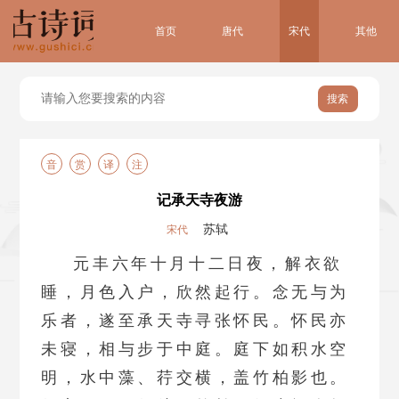
首页
唐代
宋代
其他
搜索
音
赏
译
注
记承天寺夜游
苏轼
宋代
元丰六年十月十二日夜，解衣欲
睡，月色入户，欣然起行。念无与为
乐者，遂至承天寺寻张怀民。怀民亦
未寝，相与步于中庭。庭下如积水空
明，水中藻、荇交横，盖竹柏影也。