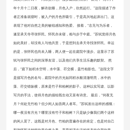
年十月十二日夜，解衣欲睡，月色入户，欣然起行。”这段描述了作
者正准备就寝时，被入户的月色所吸引，于是高兴地起床出门。这
表现了他对自然之美的敏锐感知和热爱。 接着，“念无与为乐者，
遂至承天寺寻张怀民。怀民亦未寝，相与步于中庭。”苏轼觉得月色
如此美好，却没有人与他共赏，于是想到去承天寺找张怀民。幸运
的是，张怀民也尚未入睡，两人便一起在庭院中漫步。这显示了苏
轼与张怀民之间的深厚友谊，以及他们共享生活乐趣的默契。 然
后，“庭下如积水空明，水中藻、荇交横，盖竹柏影也。”这段文字
是描写月色的名句，庭院中的月光如同积水般清澈明亮，水中的
藻、荇交错纵横，原来是竹子和柏树的影子。这种以实写虚、以影
写月的手法，使得月色的描绘既生动又富有诗意。 最后，“何夜无
月？何处无竹柏？但少闲人如吾两人者耳。”苏轼发出这样的感慨：
哪一夜没有月光？哪里没有竹子和柏树？只是缺少像我们两个这样
的闲人罢了。这既是对月色、竹柏的普遍存在的肯定，也是对自己