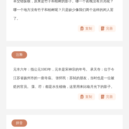
草交错纵横，原来是竹子和柏树的影子。哪一个夜晚没有月亮呢？
哪一个地方没有竹子和柏树呢？只是缺少像我们两个这样的闲人罢
了。
复制
完善
注释
元丰六年：指公元1083年，元丰是宋神宗的年号。 承天寺：位于今
江苏省扬州市的一座寺庙。 张怀民：苏轼的朋友，当时也是一位被
贬的官员。 藻、荇：都是水生植物，这里用来比喻月光下的影子。
复制
完善
拼音