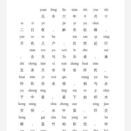
yuan
feng
liu
nian
shi
yue
shi
元
丰
六
年
十
月
十
er
ri
ye
jie
yi
yu
shui
二
日
夜
，
解
衣
欲
睡
，
yue
se
ru
hu
xin
ran
qi
xing
月
色
入
户
，
欣
然
起
行
nian
wu
yu
wei
le
zhe
sui
。
念
无
与
为
乐
者
，
遂
zhi
cheng
tian
si
xun
zhang
huai
min
至
承
天
寺
寻
张
怀
民
。
huai
min
yi
wei
qin
xiang
yu
bu
怀
民
亦
未
寝
，
相
与
步
yu
zhong
ting
ting
xia
ru
ji
shui
于
中
庭
。
庭
下
如
积
水
kong
ming
shui
zhong
zao
xing
jiao
空
明
，
水
中
藻
、
荇
交
heng
gai
zhu
bai
ying
ye
he
横
，
盖
竹
柏
影
也
。
何
ye
wu
yue
he
chu
wu
zhu
bai