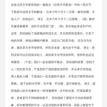
这是北宋文学家苏轼的一篇散文《记承天寺夜游》中的一段文字。
下面是对这段文字的解读： 元丰六年十月十二日夜，解衣欲睡，月
色入户，欣然起行。 译文：元丰六年十月十二日夜晚，（我）解开
衣服准备睡觉，这时月光照进门里，（我）高兴地起来走到户外。
这里，苏轼描绘了他夜晚的闲适生活，月光突然照进屋内，引发了
他的兴致，使他从睡眠中醒来，决定出门欣赏月色。 念无与为乐
者，遂至承天寺寻张怀民。怀民亦未寝，相与步于中庭。 译文：想
到没有可以共同游乐的人，就到承天寺寻找张怀民。张怀民也还没
有睡觉，（于是）我们一起在庭院中散步。 苏轼感到寂寞，想找个
人一同欣赏月色，于是想到了他的朋友张怀民，并去承天寺找他。
两人都未入睡，于是他们一起在庭院中漫步，共享这宁静而美好的
夜晚。 庭下如积水空明，水中藻、荇交横，盖竹柏影也。 译文：庭
院地面上的月光像积水一样清澈透明，水中的水藻、荇菜纵横交
错，原来是竹子和柏树的影子。 苏轼描绘了庭院中月光的美丽景
象，积水般透明的月光，以及交错的水藻和荇菜，实际上都是竹子