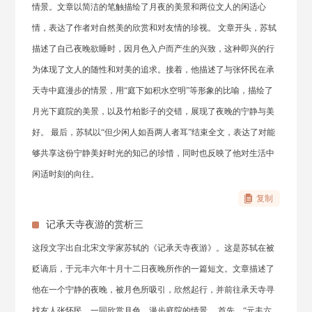
情景。文章以简洁的笔触描绘了月夜的美景和两位文人的闲适心
情，表达了作者对自然美的欣赏和对友情的珍视。 文章开头，苏轼
描述了自己夜晚欲睡时，因月色入户而产生的兴致，这种即兴的行
为体现了文人的随性和对美的追求。接着，他描述了与张怀民在承
天寺中庭漫步的情景，用“庭下如积水空明”等形象的比喻，描绘了
月光下庭院的美景，以及竹柏影子的交错，展现了夜晚的宁静与美
好。 最后，苏轼以“但少闲人如吾两人者耳”结束全文，表达了对能
够共享这份宁静美好时光的知己的珍惜，同时也反映了他对生活中
闲适时刻的向往。
复制
记承天寺夜游的赏析三
这段文字出自北宋文学家苏轼的《记承天寺夜游》。这是苏轼在被
贬谪后，于元丰六年十月十二日夜晚所作的一篇短文。文章描述了
他在一个宁静的夜晚，被月色所吸引，欣然起行，并前往承天寺寻
找友人张怀民，一同欣赏月色、漫步庭院的情景。 首先，“元丰六