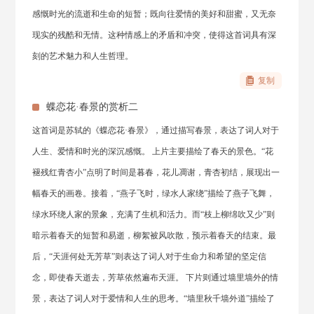
感慨时光的流逝和生命的短暂；既向往爱情的美好和甜蜜，又无奈
现实的残酷和无情。这种情感上的矛盾和冲突，使得这首词具有深
刻的艺术魅力和人生哲理。
复制
蝶恋花·春景的赏析二
这首词是苏轼的《蝶恋花·春景》，通过描写春景，表达了词人对于
人生、爱情和时光的深沉感慨。 上片主要描绘了春天的景色。“花
褪残红青杏小”点明了时间是暮春，花儿凋谢，青杏初结，展现出一
幅春天的画卷。接着，“燕子飞时，绿水人家绕”描绘了燕子飞舞，
绿水环绕人家的景象，充满了生机和活力。而“枝上柳绵吹又少”则
暗示着春天的短暂和易逝，柳絮被风吹散，预示着春天的结束。最
后，“天涯何处无芳草”则表达了词人对于生命力和希望的坚定信
念，即使春天逝去，芳草依然遍布天涯。 下片则通过墙里墙外的情
景，表达了词人对于爱情和人生的思考。“墙里秋千墙外道”描绘了