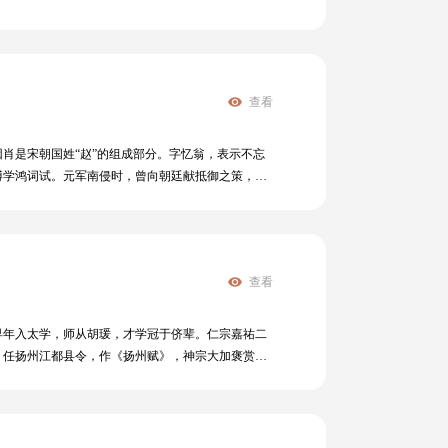
查看
因肖是宋朝国姓“赵”的组成部分。字忆翁，表示不忘
博学鸿词试。元军南侵时，曾向朝廷献抵御之策，未
去国土根基。有诗集《心史》《郑所南先生文集》
查看
王观早年入太学，师从胡瑗，才学冠于侪辈。仁宗嘉祐二
），任扬州江都县令，作《扬州赋》，神宗大加褒赏。
友善。能词，格近柳永，语多清隽。〔庆清朝慢〕
然之浙东》最为脍炙人口。也能诗，其《游侠曲》
》1卷，有明嘉靖二十四年刻本。又著有《芍药