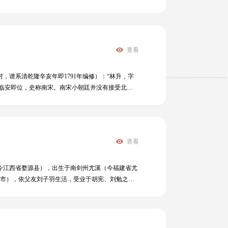
尤以七绝见长。如《游园不值》“春色满园关不住，
界》写江南水乡景色，饶有风味；《田家三咏》写田
朝闻见录》5卷，杂叙宋高宗、孝宗、光宗、宁宗
查看
谱系清乾隆辛亥年即1791年编修）：“林升，字
在临安即位，史称南宋。南宋小朝廷并没有接受北宋
人士；政治上腐败无能，达官显贵一味纵情声色，寻
倾吐了郁结在广大人民心头的义愤，也表达了诗人对
查看
（今江西省婺源县），出生于南剑州尤溪（今福建省尤
山市），依父友刘子羽生活，受业于胡宪、刘勉之、
福建漳州知府、浙东巡抚。官拜焕章阁侍制兼侍讲，为
熹褫职出朝 。庆元二年（1196年），监察御史
年（1200年），朱熹逝于家中，谥号为文。 朱熹
二程”的理本论为基础，吸取周敦颐太极说、张载的气