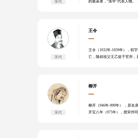
的奠基者，“洛学”代表人物。
宋代
政治上，反对王安石新政，在学
存之”（同上）。 倡导“传心
弟弟程颐，世称“二程”，同
与程颐的著作合编为《二程全
王令
展，被称为“程朱理学”，成
王令（1032年-1059年
亡，随叔祖父王乙徙于官所，
宋代
（1052年），朝廷诏天下贤
王安石赏识。嘉祐二年（105
容，以风格雄劲豪放、想象丰
柳开
柳开（946年-999年） 
开宝八年（975年），授宋州
宋代
太平兴国九年（984年），知
运动的先驱。宋初文章继五代
怪僻，文亦辞涩言苦，除《上