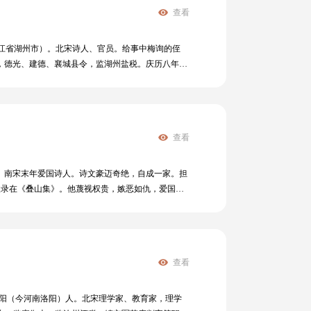
。《唐论》《战国策目录序》《范贯之奏议集序》
查看
赋的表现手法，比兴的手法略少，显示出宋诗擅长议
）顾崧龄重刊，除正集以外，又补集外文2卷、续附1
今浙江省湖州市）。北宋诗人、官员。给事中梅询的侄
薄，德光、建德、襄城县令，监湖州盐税。庆历八年
是至交好友，经欧阳修举荐，为国子监直讲，累迁尚书
的诗歌与欧阳修的古文、蔡襄的书法代表了庆历、嘉祐
。其诗风格“闲肆平淡，涵演深远”，具有很高的艺
宛陵集》60卷，收录于《四库全书》。其他尚有
查看
）人。南宋末年爱国诗人。诗文豪迈奇绝，自成一家。担
收录在《叠山集》。他蔑视权贵，嫉恶如仇，爱国爱
查看
南府洛阳（今河南洛阳）人。北宋理学家、教育家，理学