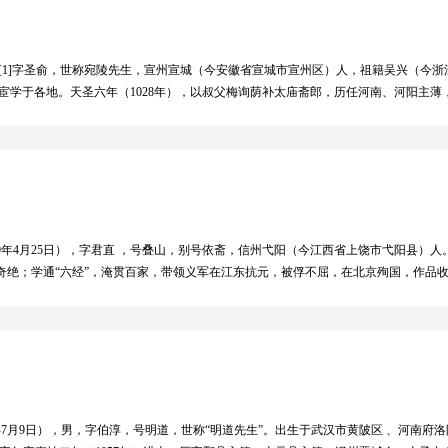
策，说理曲折尽意，文辞和缓纡徐，自有一种从容不迫的气象，与欧阳修的风格相似
的代表之作。曾巩也长于诗，其诗风与文风相近，古朴典雅，清新自然，而较多使用
元丰类稿》50卷，以元大德八年东平丁思敬刻本为最古，清康熙五十一年（1712年
年）， [1]字圣俞，世称宛陵先生，宣州宣城（今安徽省宣城市宣州区）人，祖籍吴兴（
询宦学于各地。天圣六年（1028年），以叔父梅询荫补太庙斋郎，历任河南、河阳主
佑三年（1051年）始得宋仁宗召试，赐同进士出身，为太常博士。与钱惟演、欧阳修
、“梅都官”。嘉佑五年（1060年）去世，年五十九。 梅尧臣是宋代重要的诗人，他
祐文明在文艺上的集中体现。他与苏舜钦齐名，时号“苏梅”，又与欧阳修并称“欧梅”
祖师”之称，对宋代诗风转变影响很大。梅尧臣给后世留下了很多著作，其诗文被编为《
》20卷、《孙子注》13篇、《续金针诗格》1卷等。
－1289年4月25日），字君直 ，号叠山，别号依斋，信州弋阳（今江西省上饶市弋阳县
奇绝；学通“六经”，淹贯百家，带领义军在江东抗元，被俘不屈，在北京殉国，作品
爱国诗篇。
1085年7月9日），男，字伯淳，号明道，世称“明道先生”。出生于武汉市黄陂区 、河