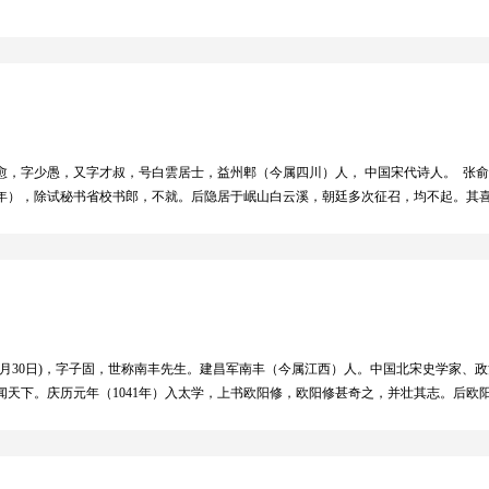
，字少愚，又字才叔，号白雲居士，益州郫（今属四川）人， 中国宋代诗人。 张俞屡举
41年），除试秘书省校书郎，不就。后隐居于岷山白云溪，朝廷多次征召，均不起。其
，困亦不颠。不贵人爵，知命乐天。”张俞为文有西汉风，苏舜钦曾赞其《洛阳怀古赋
巾。遍身罗绮者，不是养蚕人。”传诵久远，为世所重。《郡斋读书志》著录其《白雲集
卷一一八，《宋史》卷四五八有传
083年4月30日)，字子固，世称南丰先生。建昌军南丰（今属江西）人。中国北宋史学
天下。庆历元年（1041年）入太学，上书欧阳修，欧阳修甚奇之，并壮其志。后欧阳
军。嘉祐六年（1061年），召编校史馆书籍，迁馆阁 校勘、集贤校理。熙宁元年（1
州、明州等地，颇有政绩。元丰四年（1081年），得迁史馆修撰、管勾编修院、判太
1083年）四月，卒于江宁府（今南京）。 曾巩现存散文上千篇。他是八大家中情致