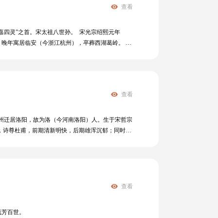
查看
永嘉四灵”之首。宋太祖八世孙。 宋光宗绍熙元年
官。晚年寓居临安（今浙江杭州），卒葬西湖葛岭。
夜话》卷二云：“四灵，倡唐诗者也。就而求其工
查看
亮从眉州迁居洛阳，故为洛（今河南洛阳）人。生于宋哲宗
诗人，诗尊杜甫，前期清新明快，后期雄浑沉郁；同时也
成，著有《简斋集》。
查看
流芳百世。