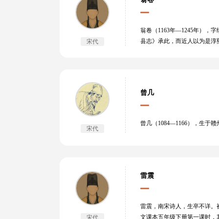
本论及佛、道教思想而形成。
解》等。其中，《四书章句集
翁卷（1163年—1245年
县志》承此，而近人以为是淳
宋代
清光绪《乐清县志》卷八有传
曾几
曾几（1084—1166），
宋代
雷震
雷震，南宋诗人，生卒不详。被
文课本五年级下册第一课时，
宋代