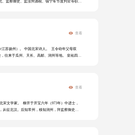
中允、监察御史、监汝州酒税、镇宁军节度判官等职。
物同体，义礼知信皆仁也”，识得此理，便须“以诚敬
，召其为宗正丞，未行而病逝，享年五十四岁。 程颢和
》《定性书》等，明人将其文集、语录与经说等作品
有重大影响的教育家其学说后来被南宋朱熹继承和发
查看
（今江苏扬州）。 中国北宋诗人。 王令幼年父母双
，往来于瓜州、天长、高邮、润州等地。 皇祐四年
诏入京，途经高邮，王令以《南山之田》诗求见，深受
059年），王令逝世。 王令的诗有深刻的社会内
”。
查看
北宋文学家。 柳开于开宝六年（973年）中进士，
大夫，从征北汉。后知常州，移知润州，拜监察御史。
地，徙沧州道病死，时年五十四岁。 柳开是宋代古文
革新运动的先声，对改变宋初文风功不可没。然其人
，世称“柳范”，又称“高梁柳范”。柳开不善词