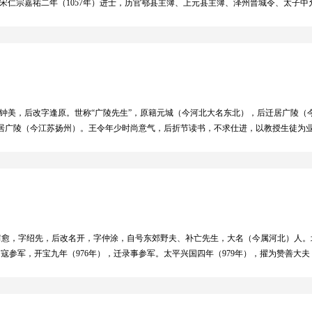
 宋仁宗嘉祐二年（1057年）进士，历官鄠县主簿、上元县主簿、泽州晋城令、太子
术上，程颢提出“天者理也”和“只心便是天，尽之便知性”的命题，认为“仁者浑然与
”说。承认“天地万物之理，无独必有对”。 宋神宗元丰八年（1085年），宋哲宗即位
为北宋理学的奠基者，其学说在理学发展史上占有重要地位。 程颢的代表作有《识仁篇
书》。 程颢既是宋代理学的奠基人，又一生从事讲学活动，成为当时有名望而对后世
为了中国封建社会后期的官方统治思想。
），初字钟美，后改字逢原。世称“广陵先生”，原籍元城（今河北大名东北），后迁居广陵
居广陵（今江苏扬州）。王令年少时尚意气，后折节读书，不求仕进，以教授生徒为业
者，王令虽贫穷，也不应试，作《送穷文》以明志。至和元年（1054年），王安石奉
7年），在江阴、常州为诸生讲《论语》《孟子》。次年，娶王安石妻妹。嘉祐四年（1
富著称。著有《藏芝赋》、《竹赋》等。王安石评价其：“浩乎沛然，非安石之所能及
，原名肩愈，字绍先，后改名开，字仲涂，自号东郊野夫、补亡先生，大名（今属河北）人。
司寇参军，开宝九年（976年），迁录事参军。太平兴国四年（979年），擢为赞善
贝州，加殿中侍御史。雍熙二年（985年），贬上蔡令。后复原职，又知全州、桂州等
之习，崇尚偶俪，自柳开始为古文，反对五代颓靡的文风。其理论开后来欧阳修诗文
窦僖察判书》写得比较平易富有文采外，大都令人难以卒读。与高锡、梁周翰、范杲友善