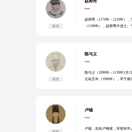
赵师秀
赵师秀（1170年－1219
（1190年），赵师秀中进士
宋代
赵师秀的诗学于晚唐贾岛、姚
者，赵紫芝也。然具眼犹以为
陈与义
陈与义（1090年—1139
元祐五年（1090年），卒于
宋代
工于填词，其词存于今者虽仅
卢钺
卢钺，别名卢梅坡，宋朝末年
宋代