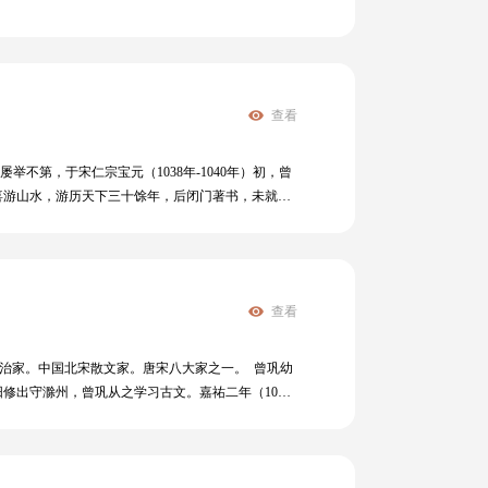
查看
不第，于宋仁宗宝元（1038年-1040年）初，曾
喜游山水，游历天下三十馀年，后闭门著书，未就而
》。 张俞的诗多为遨游山水之作。其《蚕妇》一
》三十卷，《宋史·艺文志》著录《张俞集》二十六
查看
家、政治家。中国北宋散文家。唐宋八大家之一。 曾巩幼
修出守滁州，曾巩从之学习古文。嘉祐二年（1057
068年），为《英宗实录》检讨官，次年起任地方官
常寺。元丰五年（1082年）四月，擢中书舍人，九
较少的一位，文章绝少抒情作品，多是议论文和记叙