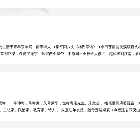
、周端臣、徐集孙、许棐等来往酬唱。 其诗语言清新，意境高远，属江湖诗派风格，
人传诵。其他如《夜书所见》写儿童夜挑促织，景象鲜明，反衬出客中的孤寂；《嘉兴
词淡意远，耐人寻味；《题岳王墓》痛惜民族英雄岳飞之屈死，可见其襟怀。著有《四
《靖逸小集》《靖逸小稿补遗》等。
生活于宋孝宗年间，南宋诗人 （据平阳八丈《林氏宗谱》（今日苍南县灵溪镇百丈村，
陷北宋首都汴梁，俘虏了徽宗、钦宗两个皇帝，中原国土全被金人侵占。赵构逃到江南，
当政者不思收复中原失地，只求苟且偏安，对外屈膝投降，对内残酷迫害岳飞等爱国
》被纳入语文部编版五年级上册的课文中，这首诗就是针对这种黑暗现实而作的，它
），字元晦，一字仲晦，号晦庵，又号紫阳，世称晦庵先生、朱文公 。祖籍徽州府婺源县
家、思想家、政治家、教育家、诗人 。 朱熹幼年丧父，随母定居崇安（今福建省武夷
1148年），赐同进士出身，后历仕高宗、孝宗、光宗、宁宗四朝 。曾任江西南康、
权之事重演，便利用讲学之便多次攻击身为外戚的韩侂胄。但韩侂胄被宁宗拥立，便将朱
讦其为“伪学魁首”，列有六大罪。朱熹以伪学罪被落职罢祠，归建阳讲学著述。庆元六
孔庙的人，位列大成殿十二哲者；是“二程”三传弟子李侗学生 。朱熹的哲学体系以“