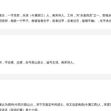
与“二程”学说合称为“程朱理学”。其思想对元、明、清三朝影响很大，成为三朝官方
注》成为钦定的教科书和科举考试的标准 。朱熹还著有一千二百五十多首诗作，有着
），字续古，一字灵舒，乐清（今属浙江）人，南宋诗人。工诗，为“永嘉四灵”之一。曾领
熙癸卯，相差一个甲子。衡诸翁卷生平，前者过早，后者过尽，疑都不确），生平未
。代表作《乡村四月》被选入人教版小学语文五年级下册课本 、鄂教版小学六年级下
生于赣州，字吉甫、志甫，自号茶山居士，谥号文清。南宋诗人。
认为眉州(今四川眉山)人，宋宁宗嘉定年间进士。但又说是南昌(今属江西)人，宋度宗
其诗见《宋诗纪事》卷七十四。