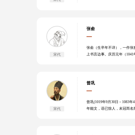
张俞
张俞（生卒年不详），一作张愈
上书言边事。庆历元年（10
宋代
卒。其妻诔之曰：“穷亦自固
首：“昨日入城市，归来泪满
卷，今已不传。《东都事略》
曾巩
曾巩(1019年9月30日－1
年能文，语已惊人，未冠而名闻
宋代
年）进士及第，授太平州司法参
吏，辗转越州、齐州、襄州、洪
月遭母丧，罢职。元丰六年（