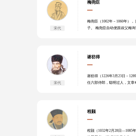
文。其文以议论见长，立论警
梅尧臣
《上蔡学士书》都是议论文章
论的特点。曾巩文集传世者有《
卷，保存曾巩文章较多。
梅尧臣（1002年－1060
子。 梅尧臣自幼便跟叔父梅
宋代
（1048年）为国子博士。皇
都官员外郎，故世称“梅直讲”
年间文学艺术的最高成就，是嘉
术性和思想性，有“宋诗开山
谢枋得
《唐载记》26卷、《毛诗小传
谢枋得（1226年3月23日
任六部侍郎，聪明过人，文章
宋代
民，用生命和行动谱写了一曲
程颢
程颢（1032年2月28日—