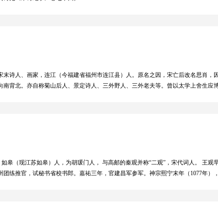
年），宋末诗人、画家，连江（今福建省福州市连江县）人。原名之因，宋亡后改名思肖，
向南背北。亦自称菊山后人、景定诗人、三外野人、三外老夫等。曾以太学上舍生应
肖擅长作墨兰，花叶萧疏而不画根土，意寓宋土地已被掠夺。无根的兰花，寓意南宋失
。
，字通叟，如皋（现江苏如皋）人，为胡瑗门人， 与高邮的秦观并称“二观”，宋代词人。 
单州团练推官，试秘书省校书郎。嘉祐三年，官建昌军参军。神宗熙宁末年（1077年
大理寺丞。坐知江都县时受贿而除名，编管永州。 王观为人恃才放荡，与章惇、陆经等
女子结伴踏青情景，清新俊爽，深为黄升《花庵词选》所称赏。〔卜算子〕《送鲍浩
人乐府风韵。词集名《冠柳集》，久佚，今有赵万里《校辑宋金元人词》本。《扬州赋
、《四库全书》本。