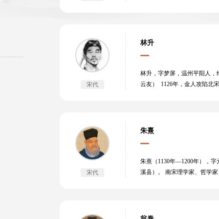
滨，与江湖诗人葛天民、陈起
一枝红杏出墙来”一联历来为
家的生活片断，皆平易含蓄，
四朝逸事，摭罗遗佚。诗集有
林升
林升，字梦屏，温州平阳人，约
云友） 1126年，金人攻
宋代
亡国的惨痛教训而发愤图强，
欢作乐。他的作品《题临安邸
国家民族命运的深切忧虑。
朱熹
朱熹（1130年—1200年
溪县）。 南宋理学家、哲学
宋代
刘子翚三先生。绍兴十八年（
宋宁宗讲学 ，后因忧虑外戚专
沈继祖弹劾朱熹以伪学欺人，攻
是唯一非孔子亲传弟子而享祀
翁卷