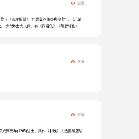
查看
哲学。其著述甚多，有《四书章句集注》《太极图说
不容忽视的造诣和成就
乡荐（《四库提要》作“尝登淳佑癸卯乡荐”，《乐清
仕。以诗游士大夫间。有《四岩集》《苇碧轩集》。
册课本，部编版小学五年级下册课本“日积月累”。
查看
查看
咸淳元年(1265)进士。其作《村晚》入选部编版语