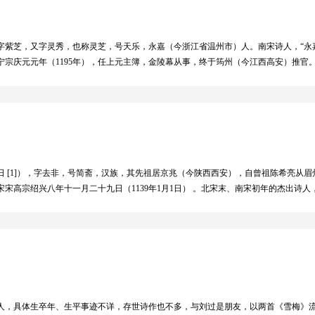
年），字紫芝，又字灵秀，也称灵芝，号天乐，永嘉（今浙江省温州市）人。南宋诗人，“
。宁宗庆元元年（1195年），任上元主簿，金陵幕从事，终于筠州（今江西高安）推
合，曾编选二人诗为《二妙集》。现存诗141首，专以炼字炼句为工。宋范晞文《对床
未尽者，盖惜其立志未高，而止于姚、贾也。”
年1月1日 [1]），字去非，号简斋，汉族，其先祖居京兆（今陕西西安），自曾祖陈希
南宋宋高宗绍兴八年十一月二十九日（1139年1月1日） 。北宋末、南宋初年的杰出
十余首，却别具风格，豪放处尤近于苏轼，语意超绝，笔力横空，疏朗明快，自然浑
人，具体生卒年、生平事迹不详，存世诗作也不多，与刘过是朋友，以两首《雪梅》