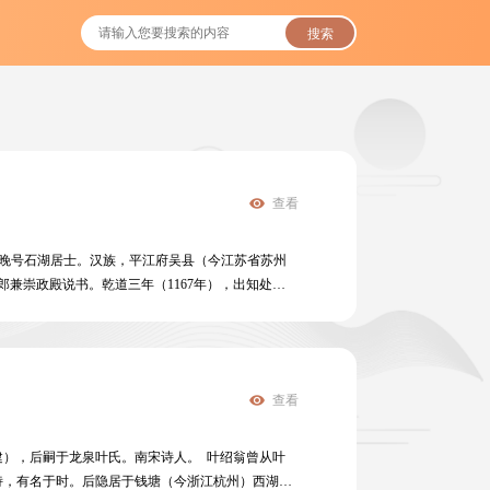
搜索
查看
居士，晚号石湖居士。汉族，平江府吴县（今江苏省苏州
郎兼崇政殿说书。乾道三年（1167年），出知处
七年（1171年），自中书舍人出知静江府。淳熙二
，颇著政绩。晚年退居石湖，并加资政殿大学士。绍熙
成大素有文名，尤工于诗。他从江西派入手，后学习中、
材广泛，以反映农村社会生活内容的作品成就最高。
查看
清初影响更大，有“家剑南而户石湖”的说法。此外，
郡志》《桂海虞衡志》等著作传世。今人整理有《范
福建），后嗣于龙泉叶氏。南宋诗人。 叶绍翁曾从叶
诗，有名于时。后隐居于钱塘（今浙江杭州）西湖之