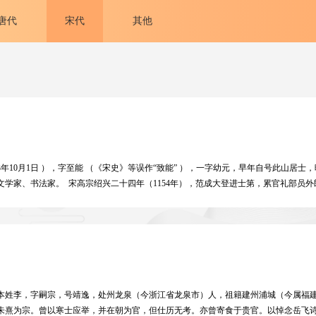
唐代
宋代
其他
1193年10月1日 ），字至能 （《宋史》等误作“致能” ），一字幼元，早年自号此山
学家、书法家。 宋高宗绍兴二十四年（1154年），范成大登进士第，累官礼部员外
作为泛使出使金国，索求北宋诸帝陵寝之地，并争求改定受书之仪，不辱使命而还。乾道
待制、四川制置使。淳熙五年（1178年），升任参知政事，此后相继知明州、建康府
世，享年六十八岁。累赠少师、崇国公，谥号“文穆” ，后世遂称其为“范文穆”。 范
张籍等诗人新乐府的现实主义精神，终于自成一家。风格平易浅显、清新妩媚。诗题
“中兴四大诗人”（又称“南宋四大家” ）。其作品在南宋时已产生了显著的影响，到
与张孝祥并称为南宋前期书法两大名家。今有《石湖集》《揽辔录》《吴船录》《吴
年），本姓李，字嗣宗，号靖逸，处州龙泉（今浙江省龙泉市）人，祖籍建州浦城（今属
朱熹为宗。曾以寒士应举，并在朝为官，但仕历无考。亦曾寄食于贵官。以悼念岳飞