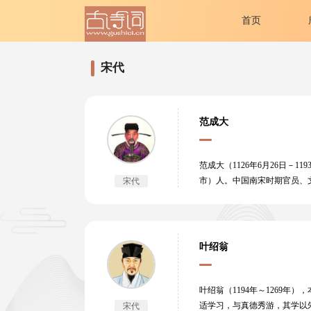
首页
宋代
范成大
范成大（1126年6月26日－
市）人。中国南宋时期官员、文
宋代
州。乾道六年（1170年），
年（1175年），调任敷文阁
四年（1193年），范成大逝
晚唐诗，继承白居易、王建、
叶绍翁
与杨万里、陆游、尤袤合称南宋
他在书法上也有很高的造诣，
石湖集》。
叶绍翁（1194年～1269
适学习，与真德秀游，其学以
宋代