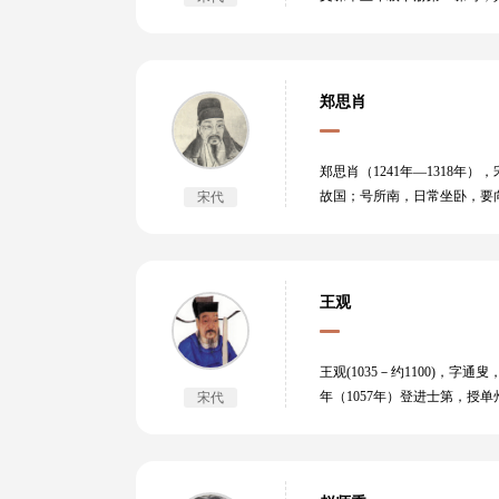
郑思肖
郑思肖（1241年—1318
故国；号所南，日常坐卧，要
宋代
被采纳。后客居吴下。 郑思
《所南翁一百二十图诗集》等
王观
王观(1035－约1100)
年（1057年）登进士第，授
宋代
元丰二年（1079年），任
《踏青》词，描写早春物候及
《莫恼翁》二诗，时人谓有唐
谱》1卷，有《百川学海》本