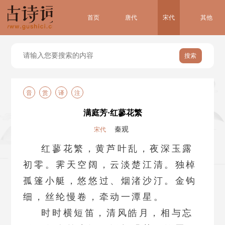
首页
唐代
宋代
其他
搜索
音
赏
译
注
满庭芳·红蓼花繁
秦观
宋代
红蓼花繁，黄芦叶乱，夜深玉露
初零。霁天空阔，云淡楚江清。独棹
孤篷小艇，悠悠过、烟渚沙汀。金钩
细，丝纶慢卷，牵动一潭星。
时时横短笛，清风皓月，相与忘