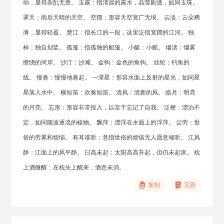
动，显得杂乱无章。 玉露：指清晨的露水，晶莹剔透，如同玉珠。
霁天：雨后天晴的天空。 空阔：形容天空宽广无垠。 云淡：云朵稀
薄，显得轻盈。 楚江：指长江的一段，这里泛指宽阔的江河。 独
棹：独自划桨。 孤篷：指孤独的船篷。 小艇：小船。 烟渚：烟雾
缭绕的河岸。 沙汀：沙滩。 金钩：金色的鱼钩。 丝纶：钓鱼的
线。 慢卷：慢慢地卷起。 一潭星：形容水面上反射的星光，如同星
星落入水中。 横短笛：吹奏短笛。 清风：清新的风。 皓月：明亮
的月亮。 忘形：形容非常投入，以至于忘记了自我。 泛梗：漂泊不
定，如同随波逐流的植物。 飘萍：漂浮在水面上的浮萍。 尘劳：世
俗的劳累和烦恼。 有耳谁听：意指世俗的烦恼无人愿意倾听。 江风
静：江面上的风平静。 日高未起：太阳高高升起，但仍未起床。 枕
上酒微醒：在枕头上醒来，酒意未消。
复制
完善