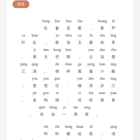
拼音
hong
liao
hua
fan
huang
lu
红
蓼
花
繁
，
黄
芦
ye
luan
ye
shen
yu
lu
chu
ling
叶
乱
，
夜
深
玉
露
初
零
ji
tian
kong
kuo
yun
dan
chu
。
霁
天
空
阔
，
云
淡
楚
jiang
qing
du
zhao
gu
peng
xiao
ting
江
清
。
独
棹
孤
篷
小
艇
you
you
guo
yan
zhu
sha
ting
，
悠
悠
过
、
烟
渚
沙
汀
jin
gou
xi
si
lun
man
juan
。
金
钩
细
，
丝
纶
慢
卷
qian
dong
yi
tan
xing
，
牵
动
一
潭
星
。
shi
shi
heng
duan
di
qing
时
时
横
短
笛
，
清