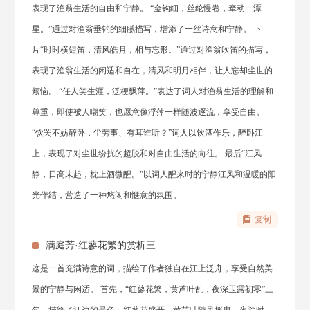
表现了渔翁生活的自由和宁静。 “金钩细，丝纶慢卷，牵动一潭
星。”通过对渔翁垂钓的细腻描写，增添了一丝诗意和宁静。 下
片“时时横短笛，清风皓月，相与忘形。”通过对渔翁吹笛的描写，
表现了渔翁生活的闲适和自在，清风和明月相伴，让人忘却尘世的
烦恼。 “任人笑生涯，泛梗飘萍。”表达了词人对渔翁生活的理解和
尊重，即使被人嘲笑，也愿意像浮萍一样随波逐流，享受自由。
“饮罢不妨醉卧，尘劳事、有耳谁听？”词人以饮酒作乐，醉卧江
上，表现了对尘世纷扰的超脱和对自由生活的向往。 最后“江风
静，日高未起，枕上酒微醒。”以词人醒来时的宁静江风和温暖的阳
光作结，营造了一种悠闲和惬意的氛围。
复制
满庭芳·红蓼花繁的赏析三
这是一首充满诗意的词，描绘了作者独自在江上泛舟，享受自然美
景的宁静与闲适。 首先，“红蓼花繁，黄芦叶乱，夜深玉露初零”三