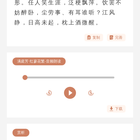
形。任人笑生涯，泛梗飘萍。饮罢不
妨醉卧，尘劳事、有耳谁听？江风
静，日高未起，枕上酒微醒。
复制
完善
满庭芳·红蓼花繁-音频朗读
下载
赏析