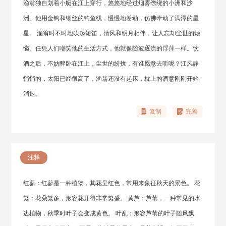
渔翁独自划着小艇在江上穿行，悠悠地经过烟雾缭绕的小洲和沙
洲。他用金钩和细丝的钓鱼线，慢慢地卷动，仿佛牵动了满潭的星
星。 渔翁时不时地吹起短笛，清风和明月相伴，让人忘却尘世的烦
恼。任凭人们嘲笑他的生活方式，他就像随波逐流的浮萍一样。饮
酒之后，不妨醉卧在江上，尘世的纷扰，有谁愿意去听呢？江风静
悄悄的，太阳已经很高了，渔翁还没有起床，枕上的酒意刚刚开始
消退。
复制
完善
注释
红蓼：红蓼是一种植物，其花呈红色，常用来象征秋天的景色。 花
繁：花朵繁多，形容花开得非常繁盛。 黄芦：芦苇，一种常见的水
边植物，秋季时叶子会变成黄色。 叶乱：形容芦苇的叶子随风飘