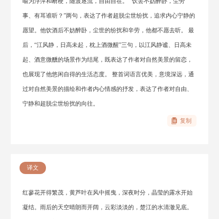
喻为浮萍和断梗，随波逐流，自由自在。 “饮罢不妨醉卧，尘劳
事、有耳谁听？”两句，表达了作者超脱尘世纷扰，追求内心宁静的
愿望。他饮酒后不妨醉卧，尘世的纷扰和辛劳，他都不愿去听。 最
后，“江风静，日高未起，枕上酒微醒”三句，以江风静谧、日高未
起、酒意微醺的场景作为结尾，既表达了作者对自然美景的留恋，
也展现了他悠闲自得的生活态度。 整首词语言优美，意境深远，通
过对自然美景的描绘和作者内心情感的抒发，表达了作者对自由、
宁静和超脱尘世纷扰的向往。
复制
译文
红蓼花开得繁茂，黄芦叶在风中摇曳，深夜时分，晶莹的露水开始
凝结。雨后的天空晴朗而开阔，云彩淡淡的，楚江的水清澈见底。