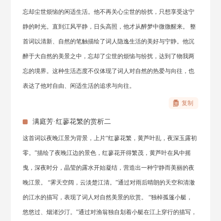
忘却尘世烦恼的闲适生活。他不再关心尘世的纷扰，只想享受这宁
静的时光。直到江风平静，日头高照，他才从醉梦中微微醒来。 整
首词以清新、自然的笔触描绘了词人隐逸生活的美好与宁静。他沉
醉于大自然的美景之中，忘却了尘世的烦恼与纷扰，达到了物我两
忘的境界。这种生活态度不仅体现了词人对自然的热爱与向往，也
表达了他对自由、闲适生活的追求与向往。
复制
满庭芳·红蓼花繁的赏析二
这首词以夜晚江景为背景，上片“红蓼花繁，黄芦叶乱，夜深玉露初
零。”描绘了夜晚江边的景色，红蓼花开得繁茂，黄芦叶在风中摇
曳，深夜时分，晶莹的露水开始凝结，营造出一种宁静而美丽的夜
晚江景。 “霁天空阔，云淡楚江清。”通过对雨后晴朗的天空和清澈
的江水的描写，表现了词人对自然美景的欣赏。 “独棹孤篷小艇，
悠悠过、烟渚沙汀。”通过对渔翁独自划着小艇在江上穿行的描写，