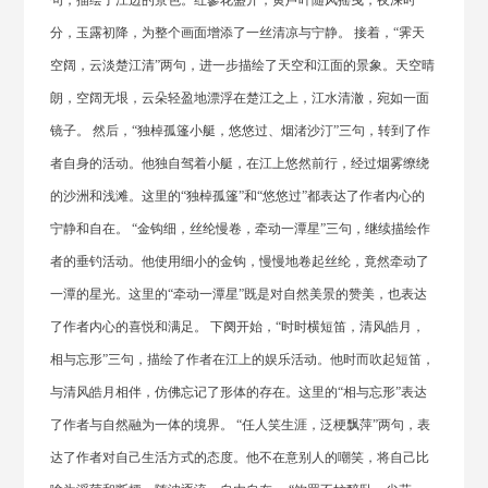
句，描绘了江边的景色。红蓼花盛开，黄芦叶随风摇曳，夜深时
分，玉露初降，为整个画面增添了一丝清凉与宁静。 接着，“霁天
空阔，云淡楚江清”两句，进一步描绘了天空和江面的景象。天空晴
朗，空阔无垠，云朵轻盈地漂浮在楚江之上，江水清澈，宛如一面
镜子。 然后，“独棹孤篷小艇，悠悠过、烟渚沙汀”三句，转到了作
者自身的活动。他独自驾着小艇，在江上悠然前行，经过烟雾缭绕
的沙洲和浅滩。这里的“独棹孤篷”和“悠悠过”都表达了作者内心的
宁静和自在。 “金钩细，丝纶慢卷，牵动一潭星”三句，继续描绘作
者的垂钓活动。他使用细小的金钩，慢慢地卷起丝纶，竟然牵动了
一潭的星光。这里的“牵动一潭星”既是对自然美景的赞美，也表达
了作者内心的喜悦和满足。 下阕开始，“时时横短笛，清风皓月，
相与忘形”三句，描绘了作者在江上的娱乐活动。他时而吹起短笛，
与清风皓月相伴，仿佛忘记了形体的存在。这里的“相与忘形”表达
了作者与自然融为一体的境界。 “任人笑生涯，泛梗飘萍”两句，表
达了作者对自己生活方式的态度。他不在意别人的嘲笑，将自己比