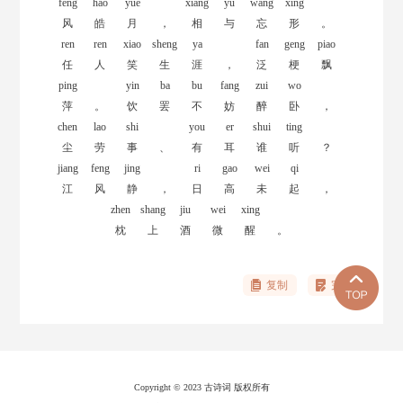
feng
hao
yue
xiang
yu
wang
xing
风
皓
月
，
相
与
忘
形
。
ren
ren
xiao
sheng
ya
fan
geng
piao
任
人
笑
生
涯
，
泛
梗
飘
ping
yin
ba
bu
fang
zui
wo
萍
。
饮
罢
不
妨
醉
卧
，
chen
lao
shi
you
er
shui
ting
尘
劳
事
、
有
耳
谁
听
？
jiang
feng
jing
ri
gao
wei
qi
江
风
静
，
日
高
未
起
，
zhen
shang
jiu
wei
xing
枕
上
酒
微
醒
。
复制
完善
Copyright © 2023 古诗词 版权所有