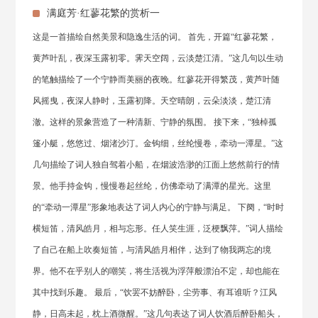
满庭芳·红蓼花繁的赏析一
这是一首描绘自然美景和隐逸生活的词。 首先，开篇“红蓼花繁，
黄芦叶乱，夜深玉露初零。霁天空阔，云淡楚江清。”这几句以生动
的笔触描绘了一个宁静而美丽的夜晚。红蓼花开得繁茂，黄芦叶随
风摇曳，夜深人静时，玉露初降。天空晴朗，云朵淡淡，楚江清
澈。这样的景象营造了一种清新、宁静的氛围。 接下来，“独棹孤
篷小艇，悠悠过、烟渚沙汀。金钩细，丝纶慢卷，牵动一潭星。”这
几句描绘了词人独自驾着小船，在烟波浩渺的江面上悠然前行的情
景。他手持金钩，慢慢卷起丝纶，仿佛牵动了满潭的星光。这里
的“牵动一潭星”形象地表达了词人内心的宁静与满足。 下阕，“时时
横短笛，清风皓月，相与忘形。任人笑生涯，泛梗飘萍。”词人描绘
了自己在船上吹奏短笛，与清风皓月相伴，达到了物我两忘的境
界。他不在乎别人的嘲笑，将生活视为浮萍般漂泊不定，却也能在
其中找到乐趣。 最后，“饮罢不妨醉卧，尘劳事、有耳谁听？江风
静，日高未起，枕上酒微醒。”这几句表达了词人饮酒后醉卧船头，