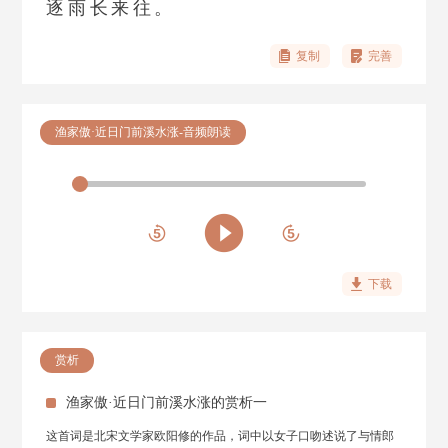
逐雨长来往。
复制
完善
渔家傲·近日门前溪水涨-音频朗读
下载
赏析
渔家傲·近日门前溪水涨的赏析一
这首词是北宋文学家欧阳修的作品，词中以女子口吻述说了与情郎