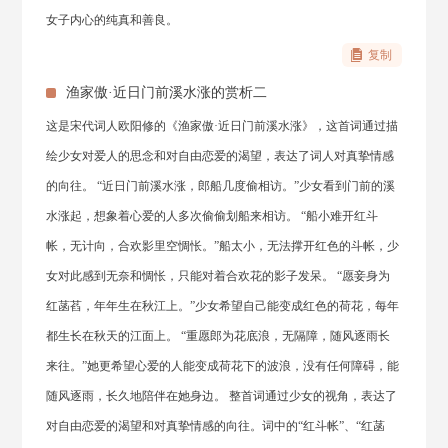
女子内心的纯真和善良。
复制
渔家傲·近日门前溪水涨的赏析二
这是宋代词人欧阳修的《渔家傲·近日门前溪水涨》，这首词通过描
绘少女对爱人的思念和对自由恋爱的渴望，表达了词人对真挚情感
的向往。 “近日门前溪水涨，郎船几度偷相访。”少女看到门前的溪
水涨起，想象着心爱的人多次偷偷划船来相访。 “船小难开红斗
帐，无计向，合欢影里空惆怅。”船太小，无法撑开红色的斗帐，少
女对此感到无奈和惆怅，只能对着合欢花的影子发呆。 “愿妾身为
红菡萏，年年生在秋江上。”少女希望自己能变成红色的荷花，每年
都生长在秋天的江面上。 “重愿郎为花底浪，无隔障，随风逐雨长
来往。”她更希望心爱的人能变成荷花下的波浪，没有任何障碍，能
随风逐雨，长久地陪伴在她身边。 整首词通过少女的视角，表达了
对自由恋爱的渴望和对真挚情感的向往。词中的“红斗帐”、“红菡