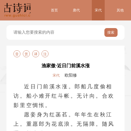
首页
唐代
宋代
其他
搜索
音
赏
译
注
渔家傲·近日门前溪水涨
欧阳修
宋代
近日门前溪水涨。郎船几度偷相
访。船小难开红斗帐。无计向。合欢
影里空惆怅。
愿妾身为红菡萏。年年生在秋江
上。重愿郎为花底浪。无隔障。随风