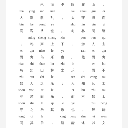
已
而
夕
阳
在
山
，
ren
ying
san
luan
tai
shou
gui
er
人
影
散
乱
，
太
守
归
而
bin
ke
cong
ye
shu
lin
yin
yi
宾
客
从
也
。
树
林
阴
翳
ming
sheng
shang
xia
you
ren
qu
，
鸣
声
上
下
，
游
人
去
er
qin
niao
le
ye
ran
er
qin
而
禽
鸟
乐
也
。
然
而
禽
niao
zhi
shan
lin
zhi
le
er
bu
鸟
知
山
林
之
乐
，
而
不
zhi
ren
zhi
le
ren
zhi
cong
tai
知
人
之
乐
；
人
知
从
太
shou
you
er
le
er
bu
zhi
tai
守
游
而
乐
，
而
不
知
太
shou
zhi
le
qi
le
ye
zui
neng
守
之
乐
其
乐
也
。
醉
能
tong
qi
le
xing
neng
shu
yi
wen
同
其
乐
，
醒
能
述
以
文