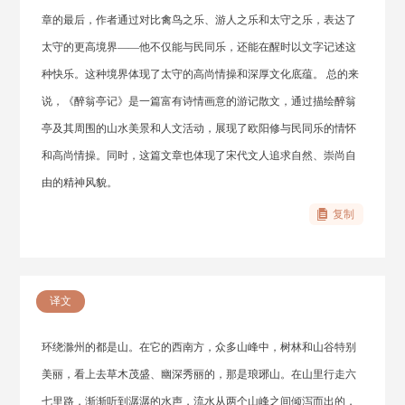
章的最后，作者通过对比禽鸟之乐、游人之乐和太守之乐，表达了
太守的更高境界——他不仅能与民同乐，还能在醒时以文字记述这
种快乐。这种境界体现了太守的高尚情操和深厚文化底蕴。 总的来
说，《醉翁亭记》是一篇富有诗情画意的游记散文，通过描绘醉翁
亭及其周围的山水美景和人文活动，展现了欧阳修与民同乐的情怀
和高尚情操。同时，这篇文章也体现了宋代文人追求自然、崇尚自
由的精神风貌。
复制
译文
环绕滁州的都是山。在它的西南方，众多山峰中，树林和山谷特别
美丽，看上去草木茂盛、幽深秀丽的，那是琅琊山。在山里行走六
七里路，渐渐听到潺潺的水声，流水从两个山峰之间倾泻而出的，