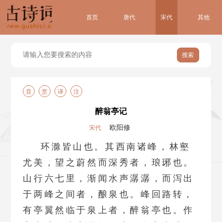
首页
唐代
宋代
其他
搜索
音
赏
译
注
醉翁亭记
欧阳修
宋代
环滁皆山也。其西南诸峰，林壑
尤美，望之蔚然而深秀者，琅琊也。
山行六七里，渐闻水声潺潺，而泻出
于两峰之间者，酿泉也。峰回路转，
有亭翼然临于泉上者，醉翁亭也。作