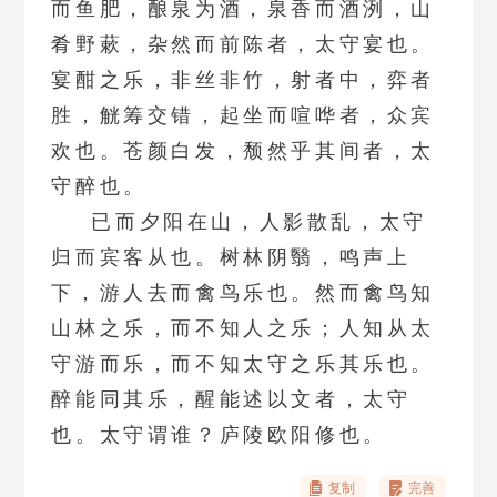
而鱼肥，酿泉为酒，泉香而酒洌，山
肴野蔌，杂然而前陈者，太守宴也。
宴酣之乐，非丝非竹，射者中，弈者
胜，觥筹交错，起坐而喧哗者，众宾
欢也。苍颜白发，颓然乎其间者，太
守醉也。
已而夕阳在山，人影散乱，太守
归而宾客从也。树林阴翳，鸣声上
下，游人去而禽鸟乐也。然而禽鸟知
山林之乐，而不知人之乐；人知从太
守游而乐，而不知太守之乐其乐也。
醉能同其乐，醒能述以文者，太守
也。太守谓谁？庐陵欧阳修也。
复制
完善