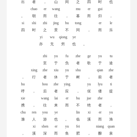
出
者
，
山
间
之
四
时
也
chao
er
wang
mu
er
gui
。
朝
而
往
，
暮
而
归
，
si
shi
zhi
jing
bu
tong
er
le
四
时
之
景
不
同
，
而
乐
yi
wu
qiong
ye
亦
无
穷
也
。
zhi
yu
fu
zhe
ge
yu
tu
至
于
负
者
歌
于
途
xing
zhe
xiu
yu
shu
qian
zhe
，
行
者
休
于
树
，
前
者
hu
hou
zhe
ying
yu
lyu
ti
呼
，
后
者
应
，
伛
偻
提
xie
wang
lai
er
bu
jue
zhe
携
，
往
来
而
不
绝
者
，
chu
ren
you
ye
lin
xi
er
yu
滁
人
游
也
。
临
溪
而
渔
xi
shen
er
yu
fei
niang
quan
，
溪
深
而
鱼
肥
，
酿
泉