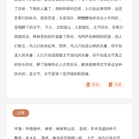
了目标，下棋的人赢了，酒杯和筹码交错，人们站起来喧哗，这是
宾客们的欢乐。面容苍老，头发花白，醉醺醺地坐在众人中间的，
是喝醉了的太守。 不久，太阳落山，人影散乱，太守回去，宾客们
跟随其后。树林里的枝叶遮蔽了阳光，鸟鸣声在树梢间回荡，游人
们散去，鸟儿们欢快起来。然而，鸟儿只知道山林的乐趣，却不知
道人的乐趣；人们只知道跟随太守游玩的乐趣，却不知道太守真正
的快乐所在。醉了能够和众人共享欢乐，醒来能够用文字表达这种
快乐的，是太守。太守是谁？是庐陵的欧阳修。
复制
完善
注释
环滁：环绕滁州。 林壑：树林和山谷。 蔚然：草木茂盛的样子。
酿泉：泉水名。 翼然：像鸟张开翅膀一样。 太守：地方行政长官。