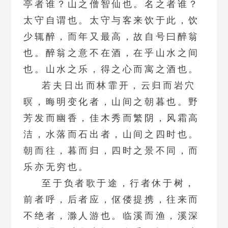
亭者谁？山之僧智仙也。名之者谁？
太守自谓也。太守与客来饮于此，饮
少辄醉，而年又最高，故自号曰醉翁
也。醉翁之意不在酒，在乎山水之间
也。山水之乐，得之心而寓之酒也。
若夫日出而林霏开，云归而岩穴
暝，晦明变化者，山间之朝暮也。野
芳发而幽香，佳木秀而繁阴，风霜高
洁，水落而石出者，山间之四时也。
朝而往，暮而归，四时之景不同，而
乐亦无穷也。
至于负者歌于途，行者休于树，
前者呼，后者应，伛偻提携，往来而
不绝者，滁人游也。临溪而渔，溪深