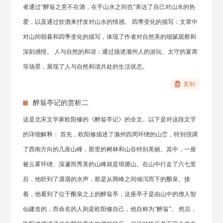
者通过“醉翁之意不在酒，在乎山水之间也”表达了自己对山水的热
爱，以及通过饮酒来抒发对山水的情感。 四季变化的描写：文章中
对山间朝暮和四季变化的描写，体现了作者对自然美的细腻观察和
深刻感悟。 人与自然的和谐：通过描述滁州人的游玩、太守的宴席
等场景，展现了人与自然和谐共处的生活状态。
复制
醉翁亭记的赏析二
这是北宋文学家欧阳修的《醉翁亭记》的全文。以下是对这段文字
的详细解释： 首先，欧阳修描述了滁州四周环绕的山峦，特别强调
了西南方向的几座山峰，那里的树林和山谷特别美丽。其中，一座
被云雾环绕、深邃而秀美的山峰就是琅琊山。在山中行走了六七里
后，他听到了潺潺的水声，那是从两峰之间倾泻而下的酿泉。接
着，他看到了位于酿泉之上的醉翁亭，这座亭子是由山中的僧人智
仙建造的，而命名的人则是欧阳修自己，他自称为“醉翁”。 然后，