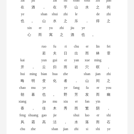
zai
jiu
zai
hu
shan
shui
zhi
jian
在
酒
，
在
乎
山
水
之
间
ye
shan
shui
zhi
le
de
zhi
也
。
山
水
之
乐
，
得
之
xin
er
yu
zhi
jiu
ye
心
而
寓
之
酒
也
。
ruo
fu
ri
chu
er
lin
fei
若
夫
日
出
而
林
霏
kai
yun
gui
er
yan
xue
ming
开
，
云
归
而
岩
穴
暝
，
hui
ming
bian
hua
zhe
shan
jian
zhi
晦
明
变
化
者
，
山
间
之
chao
mu
ye
ye
fang
fa
er
you
朝
暮
也
。
野
芳
发
而
幽
xiang
jia
mu
xiu
er
fan
yin
香
，
佳
木
秀
而
繁
阴
，
feng
shuang
gao
jie
shui
luo
er
shi
风
霜
高
洁
，
水
落
而
石
chu
zhe
shan
jian
zhi
si
shi
ye