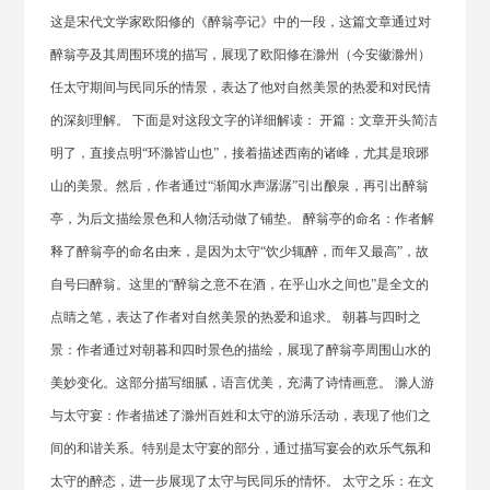
这是宋代文学家欧阳修的《醉翁亭记》中的一段，这篇文章通过对
醉翁亭及其周围环境的描写，展现了欧阳修在滁州（今安徽滁州）
任太守期间与民同乐的情景，表达了他对自然美景的热爱和对民情
的深刻理解。 下面是对这段文字的详细解读： 开篇：文章开头简洁
明了，直接点明“环滁皆山也”，接着描述西南的诸峰，尤其是琅琊
山的美景。然后，作者通过“渐闻水声潺潺”引出酿泉，再引出醉翁
亭，为后文描绘景色和人物活动做了铺垫。 醉翁亭的命名：作者解
释了醉翁亭的命名由来，是因为太守“饮少辄醉，而年又最高”，故
自号曰醉翁。这里的“醉翁之意不在酒，在乎山水之间也”是全文的
点睛之笔，表达了作者对自然美景的热爱和追求。 朝暮与四时之
景：作者通过对朝暮和四时景色的描绘，展现了醉翁亭周围山水的
美妙变化。这部分描写细腻，语言优美，充满了诗情画意。 滁人游
与太守宴：作者描述了滁州百姓和太守的游乐活动，表现了他们之
间的和谐关系。特别是太守宴的部分，通过描写宴会的欢乐气氛和
太守的醉态，进一步展现了太守与民同乐的情怀。 太守之乐：在文