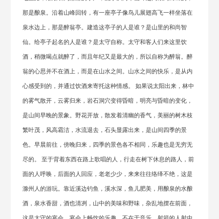
那是酿泉。沿着山峰回转，有一座亭子像鸟儿展翅高飞一样坐落在
泉水边上，那是醉翁亭。建造这亭子的人是谁？是山里的和尚智
仙。给亭子起名的人是谁？是太守自称。太守和客人们来这里饮
酒，稍微喝点就醉了，而且年纪又是最大的，所以自称为醉翁。醉
翁的心思并不在酒上，而是在山水之间。山水之间的快乐，是从内
心感受到的，并通过饮酒来寄托这种情感。 如果说太阳出来，林中
的雾气散开，云雾归来，岩石洞穴变得昏暗，明亮与昏暗的变化，
是山间早晚的景象。野花开放，散发着清幽的香气，美丽的树木枝
繁叶茂，风高霜洁，水流退去，石头显露出来，是山间四季的景
色。早晨前往，傍晚归来，四季的景色各不相同，乐趣也是无穷无
尽的。 至于背着东西在路上歌唱的人，行走在树下休息的路人，前
面的人呼唤，后面的人回应，老老少少，来来往往络绎不绝，这是
滁州人的游玩。靠近溪边钓鱼，溪水深，鱼儿肥美，用酿泉的水酿
酒，泉水香甜，酒也清冽，山中的美味和野味，杂乱地摆在前面，
这是太守的宴会。宴会上畅饮的乐趣，不在于音乐，射箭的人射中