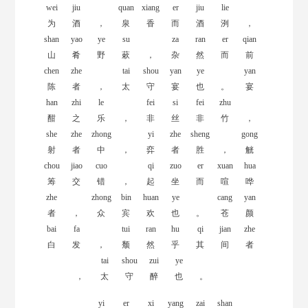
wei
jiu
quan
xiang
er
jiu
lie
为
酒
，
泉
香
而
酒
洌
，
shan
yao
ye
su
za
ran
er
qian
山
肴
野
蔌
，
杂
然
而
前
chen
zhe
tai
shou
yan
ye
yan
陈
者
，
太
守
宴
也
。
宴
han
zhi
le
fei
si
fei
zhu
酣
之
乐
，
非
丝
非
竹
，
she
zhe
zhong
yi
zhe
sheng
gong
射
者
中
，
弈
者
胜
，
觥
chou
jiao
cuo
qi
zuo
er
xuan
hua
筹
交
错
，
起
坐
而
喧
哗
zhe
zhong
bin
huan
ye
cang
yan
者
，
众
宾
欢
也
。
苍
颜
bai
fa
tui
ran
hu
qi
jian
zhe
白
发
，
颓
然
乎
其
间
者
tai
shou
zui
ye
，
太
守
醉
也
。
yi
er
xi
yang
zai
shan