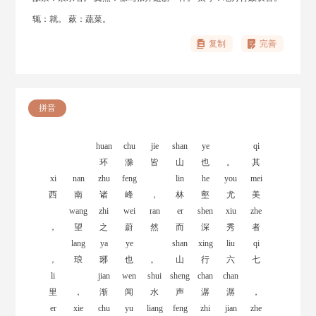
辄：就。 蔌：蔬菜。
复制
完善
拼音
huan
chu
jie
shan
ye
qi
环
滁
皆
山
也
。
其
xi
nan
zhu
feng
lin
he
you
mei
西
南
诸
峰
，
林
壑
尤
美
wang
zhi
wei
ran
er
shen
xiu
zhe
，
望
之
蔚
然
而
深
秀
者
lang
ya
ye
shan
xing
liu
qi
，
琅
琊
也
。
山
行
六
七
li
jian
wen
shui
sheng
chan
chan
里
，
渐
闻
水
声
潺
潺
，
er
xie
chu
yu
liang
feng
zhi
jian
zhe