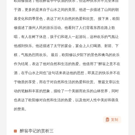
欧阳修描述了他在醉翁亭中饮酒的快乐，但这种快乐并不完全来自
于酒，更多的是来自于山水之间的美景。他进一步描述了山间的朝
暮变化和四季景色，表达了对大自然的热爱和欣赏。 接下来，欧阳
修描述了滁州人民的游乐活动。他看到了人们背着东西在路上歌
唱，有人在树下休息，孩子们和老人一起游玩，这种欢乐的气氛让
他感到快乐。他还描述了太守的宴会，宴会上人们喝酒、射箭、下
棋，气氛热烈而欢乐。 最后，欧阳修以夕阳下的景色和禽鸟的欢乐
作为结尾，表达了他对自然和生活的热爱。他借用了“醉翁之意不在
酒，在乎山水之间也”这句话来表达他的思想，即真正的快乐并不在
于物质的享受，而在于对自然和生活的热爱和欣赏。 整篇文章以生
动的笔触和丰富的想象，描绘了一个美丽而欢乐的山林世界，同时
也表达了欧阳修对自然和生活的热爱，以及他对人性中美好和善良
的赞美。
复制
醉翁亭记的赏析三