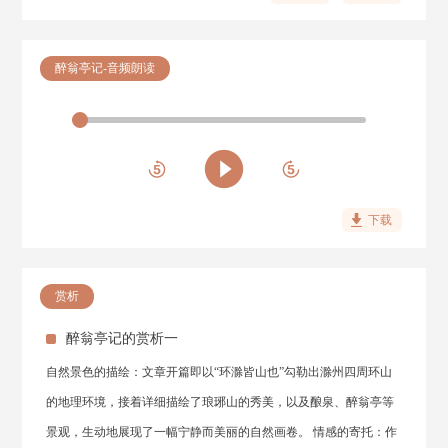
醉翁亭记-音频朗读
下载
赏析
醉翁亭记的赏析一
自然景色的描绘：文章开篇即以“环滁皆山也”勾勒出滁州四周环山
的地理环境，接着详细描绘了琅琊山的秀美，以及酿泉、醉翁亭等
景观，生动地展现了一幅宁静而美丽的自然画卷。 情感的寄托：作