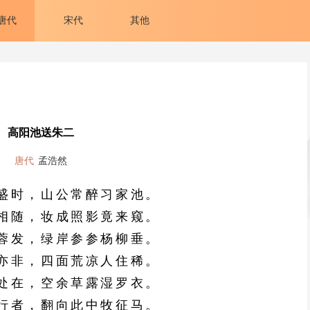
唐代
宋代
其他
高阳池送朱二
唐代
孟浩然
盛时，山公常醉习家池。
相随，妆成照影竟来窥。
蓉发，绿岸参参杨柳垂。
亦非，四面荒凉人住稀。
处在，空余草露湿罗衣。
行者，翻向此中牧征马。