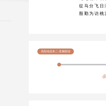
征马分飞日
殷勤为访桃
高阳池送朱二-音频朗读