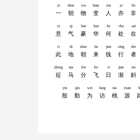
yi
zhao
wu
bian
ren
yi
fei
一
朝
物
变
人
亦
非
yi
qi
hao
hua
he
chu
zai
意
气
豪
华
何
处
在
ci
di
zhao
lai
jian
xing
zhe
此
地
朝
来
饯
行
者
zheng
ma
fen
fei
ri
jian
xie
征
马
分
飞
日
渐
斜
yin
qin
wei
fang
tao
yuan
l
殷
勤
为
访
桃
源