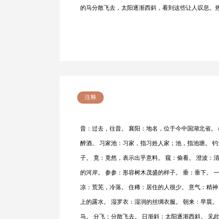
的马分散飞去，太阳逐渐西斜，看到这些让人叹息。
注释
昔：过去，往昔。 襄阳：地名，位于今中国湖北省。 
醉酒。 习家池：习家，指习姓人家；池，指池塘。 钓
子。 竟：竟然，表示出乎意料。 窥：偷看。 澄波：
的河岸。 参参：形容树木茂盛的样子。 垂：垂下。 
凉：荒芜，冷落。 住稀：居住的人很少。 意气：精神
上的露水。 湿罗衣：湿润的丝绸衣服。 朝来：早晨。
马。 分飞：分散飞去。 日渐斜：太阳逐渐西斜。 见