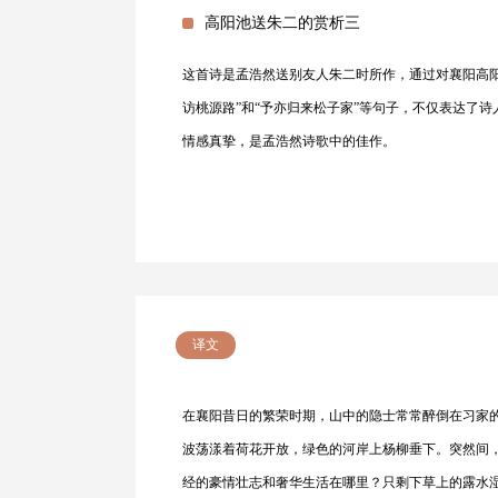
高阳池送朱二的赏析三
这首诗是孟浩然送别友人朱二时所作，通过对襄阳高
访桃源路”和“予亦归来松子家”等句子，不仅表达了
情感真挚，是孟浩然诗歌中的佳作。
译文
在襄阳昔日的繁荣时期，山中的隐士常常醉倒在习家
波荡漾着荷花开放，绿色的河岸上杨柳垂下。突然间
经的豪情壮志和奢华生活在哪里？只剩下草上的露水