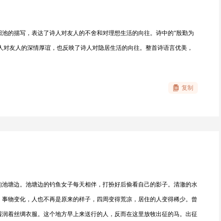
阳池的描写，表达了诗人对友人的不舍和对理想生活的向往。诗中的“殷勤为
诗人对友人的深情厚谊，也反映了诗人对隐居生活的向往。整首诗语言优美，
复制
的池塘边。池塘边的钓鱼女子每天相伴，打扮好后偷看自己的影子。清澈的水
，事物变化，人也不再是原来的样子，四周变得荒凉，居住的人变得稀少。曾
湿润着丝绸衣服。这个地方早上来送行的人，反而在这里放牧出征的马。出征