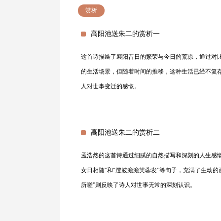
赏析
高阳池送朱二的赏析一
这首诗描绘了襄阳昔日的繁荣与今日的荒凉，通过对
的生活场景，但随着时间的推移，这种生活已经不复存
人对世事变迁的感慨。
高阳池送朱二的赏析二
孟浩然的这首诗通过细腻的自然描写和深刻的人生感
女日相随”和“澄波澹澹芙蓉发”等句子，充满了生动的
所嗟”则反映了诗人对世事无常的深刻认识。