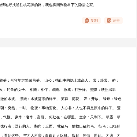
热情地寻找通往桃花源的路，我也将回到松树下的隐居之家。
复制
完善
雄盛：形容地方繁荣昌盛。 山公：指山中的隐士或高人。 常：经常。 醉：
女：钓鱼的女子。 相随：相伴，跟随。 妆成：打扮好。 照影：映照出影
清澈的水波。 澹澹：水波荡漾的样子。 芙蓉：荷花。 发：开放。 绿岸：绿色
一朝：突然，一时。 物变：事物变化。 人亦非：人也不再是原来的样子。 荒
，气概。 豪华：奢华，富丽。 何处在：在哪里。 空余：只剩下。 草露：草
 饯行者：送行的人。 翻向：反而。 牧征马：放牧出征的马。 征马：出征的
此：看到这些。 空为人所嗟：白白让人叹息。 殷勤：热情，周到。 为访：为