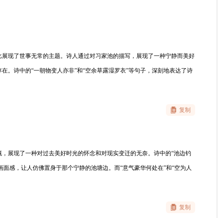
比展现了世事无常的主题。诗人通过对习家池的描写，展现了一种宁静而美好
在。诗中的“一朝物变人亦非”和“空余草露湿罗衣”等句子，深刻地表达了诗
复制
慨，展现了一种对过去美好时光的怀念和对现实变迁的无奈。诗中的“池边钓
画面感，让人仿佛置身于那个宁静的池塘边。而“意气豪华何处在”和“空为人
复制