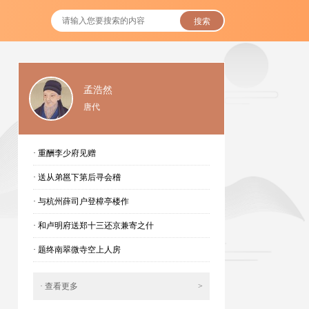
搜索
孟浩然
唐代
· 重酬李少府见赠
· 送从弟邕下第后寻会稽
· 与杭州薛司户登樟亭楼作
· 和卢明府送郑十三还京兼寄之什
· 题终南翠微寺空上人房
· 查看更多
>