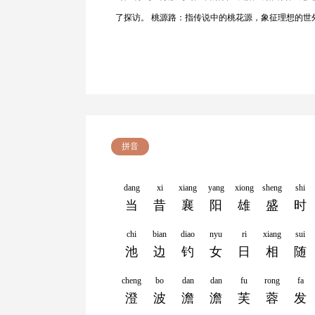
了探访。 桃源路：指传说中的桃花源，象征理想的世
拼音
dang
xi
xiang
yang
xiong
sheng
shi
当
昔
襄
阳
雄
盛
时
chi
bian
diao
nyu
ri
xiang
sui
池
边
钓
女
日
相
随
cheng
bo
dan
dan
fu
rong
fa
澄
波
澹
澹
芙
蓉
发