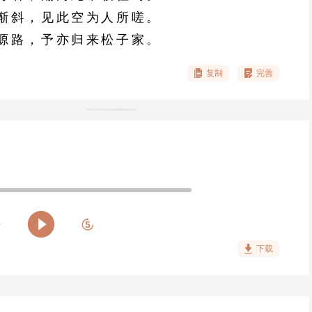
渐斜，见此空为人所嗟。
源路，予亦归来松子家。
复制
完善
下载