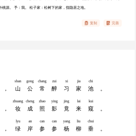
外桃源。 予：我。 松子家：松树下的家，指隐居之地。
复制
完善
shan
gong
chang
zui
xi
jia
chi
，
山
公
常
醉
习
家
池
。
zhuang
cheng
zhao
ying
jing
lai
kui
，
妆
成
照
影
竟
来
窥
。
lyu
an
can
can
yang
liu
chui
，
绿
岸
参
参
杨
柳
垂
。