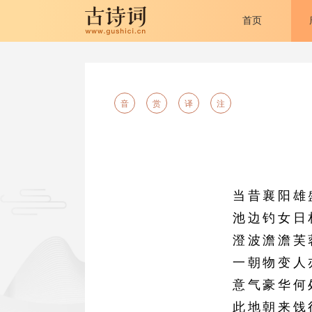
首页
音
赏
译
注
当昔襄阳雄
池边钓女日
澄波澹澹芙
一朝物变人
意气豪华何
此地朝来饯