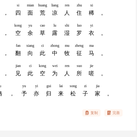
si
mian
huang
liang
ren
zhu
xi
，
四
面
荒
凉
人
住
稀
。
kong
yu
cao
lu
shi
luo
yi
，
空
余
草
露
湿
罗
衣
。
fan
xiang
ci
zhong
mu
zheng
ma
，
翻
向
此
中
牧
征
马
。
jian
ci
kong
wei
ren
suo
jie
，
见
此
空
为
人
所
嗟
。
u
yu
yi
gui
lai
song
zi
jia
路
，
予
亦
归
来
松
子
家
。
复制
完善