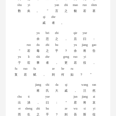
shu
yi
yan
zhi
mao
ruo
shen
数
矣
。
”
言
之
貌
若
甚
qi
zhe
戚
者
。
yu
bei
zhi
qie
yue
余
悲
之
，
且
曰
：
ruo
du
zhi
hu
yu
jiang
gao
“
若
毒
之
乎
？
余
将
告
yu
li
shi
zhe
geng
ruo
yi
于
莅
事
者
，
更
若
役
，
fu
ruo
fu
ze
he
ru
复
若
赋
，
则
何
如
？
”
jiang
shi
da
qi
wang
ran
蒋
氏
大
戚
，
汪
然
chu
ti
yue
jun
jiang
ai
出
涕
，
曰
：
“
君
将
哀
er
sheng
zhi
hu
ze
wu
si
yi
而
生
之
乎
？
则
吾
斯
役