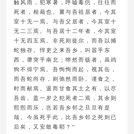
触风雨，犯寒暑，呼嘘毒疠，往往而
死者，相藉也。曩与吾祖居者，今其
室十无一焉。与吾父居者，今其室十
无二三焉。与吾居十二年者，今其室
十无四五焉。非死则徙尔，而吾以捕
蛇独存。悍吏之来吾乡，叫嚣乎东
西，隳突乎南北；哗然而骇者，虽鸡
狗不得宁焉。吾恂恂而起，视其缶，
而吾蛇尚存，则弛然而卧。谨食之，
时而献焉。退而甘食其土之有，以尽
吾齿。盖一岁之犯死者二焉，其余则
熙熙而乐，岂若吾乡邻之旦旦有是
哉。今虽死乎此，比吾乡邻之死则已
后矣，又安敢毒耶？”