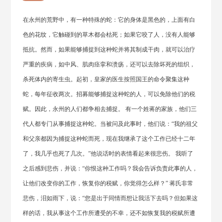
在永州的荒野中，有一种特殊的蛇：它的身体是黑色的，上面有白
色的花纹，它触碰到的草木都会枯死；如果它咬了人，没有人能够
抵抗。然而，如果能够捕捉到这种蛇并将其制成干肉，就可以治疗
严重的疾病，如中风、肌肉痉挛和溃疡，还可以去除坏死的组织，
杀死体内的寄生虫。起初，皇家的医生按照国王的命令聚集这种
蛇，每年征收两次。招募能够捕捉这种蛇的人，可以免除他们的税
赋。因此，永州的人们都争相去捕捉。 有一个姓蒋的家族，他们三
代人都专门从事捕捉这种蛇。当被问及此事时，他们说：“我的祖父
和父亲都因为捕捉这种蛇而死，现在我继承了这个工作已经十二年
了，我几乎也死了几次。”他说话时的表情看起来很悲伤。 我听了
之后感到悲伤，并说：“你恨这种工作吗？我会告诉负责此事的人，
让他们改变你的工作，恢复你的税赋，你觉得怎么样？” 蒋氏非常
悲伤，泪如雨下，说：“您是出于同情而想让我活下去吗？但如果这
样的话，我从事这个工作所遭受的不幸，还不如恢复我的税赋所遭