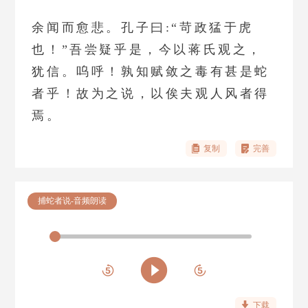
余闻而愈悲。孔子曰:“苛政猛于虎
也！”吾尝疑乎是，今以蒋氏观之，
犹信。呜呼！孰知赋敛之毒有甚是蛇
者乎！故为之说，以俟夫观人风者得
焉。
复制
完善
捕蛇者说-音频朗读
下载