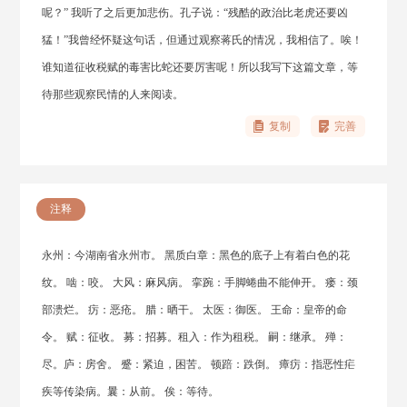
呢？” 我听了之后更加悲伤。孔子说：“残酷的政治比老虎还要凶
猛！”我曾经怀疑这句话，但通过观察蒋氏的情况，我相信了。唉！
谁知道征收税赋的毒害比蛇还要厉害呢！所以我写下这篇文章，等
待那些观察民情的人来阅读。
复制
完善
注释
永州：今湖南省永州市。 黑质白章：黑色的底子上有着白色的花
纹。 啮：咬。 大风：麻风病。 挛踠：手脚蜷曲不能伸开。 瘘：颈
部溃烂。 疠：恶疮。 腊：晒干。 太医：御医。 王命：皇帝的命
令。 赋：征收。 募：招募。租入：作为租税。 嗣：继承。 殚：
尽。庐：房舍。 蹙：紧迫，困苦。 顿踣：跌倒。 瘴疠：指恶性疟
疾等传染病。曩：从前。 俟：等待。