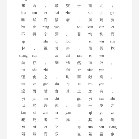
东
西
，
隳
突
乎
南
北
；
hua
ran
er
hai
zhe
sui
ji
gou
哗
然
而
骇
者
，
虽
鸡
狗
bu
de
ning
yan
wu
xun
xun
er
不
得
宁
焉
。
吾
恂
恂
而
qi
shi
qi
fou
er
wu
she
起
，
视
其
缶
，
而
吾
蛇
shang
cun
ze
chi
ran
er
wo
尚
存
，
则
弛
然
而
卧
。
jin
shi
zhi
shi
er
xian
yan
谨
食
之
，
时
而
献
焉
。
tui
er
gan
shi
qi
tu
zhi
you
退
而
甘
食
其
土
之
有
，
yi
jin
wu
chi
gai
yi
sui
zhi
以
尽
吾
齿
。
盖
一
岁
之
fan
si
zhe
er
yan
qi
yu
ze
犯
死
者
二
焉
，
其
余
则
xi
xi
er
le
qi
ruo
wu
xiang
熙
熙
而
乐
，
岂
若
吾
乡