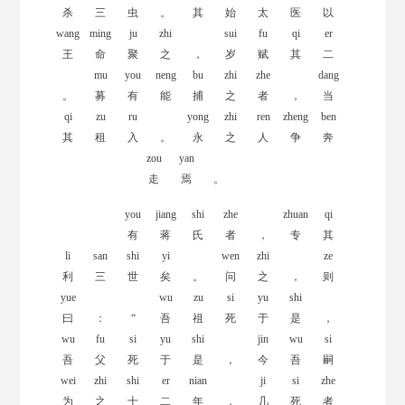
杀
三
虫
。
其
始
太
医
以
wang
ming
ju
zhi
sui
fu
qi
er
王
命
聚
之
，
岁
赋
其
二
mu
you
neng
bu
zhi
zhe
dang
。
募
有
能
捕
之
者
，
当
qi
zu
ru
yong
zhi
ren
zheng
ben
其
租
入
。
永
之
人
争
奔
zou
yan
走
焉
。
you
jiang
shi
zhe
zhuan
qi
有
蒋
氏
者
，
专
其
li
san
shi
yi
wen
zhi
ze
利
三
世
矣
。
问
之
，
则
yue
wu
zu
si
yu
shi
曰
：
“
吾
祖
死
于
是
，
wu
fu
si
yu
shi
jin
wu
si
吾
父
死
于
是
，
今
吾
嗣
wei
zhi
shi
er
nian
ji
si
zhe
为
之
十
二
年
，
几
死
者