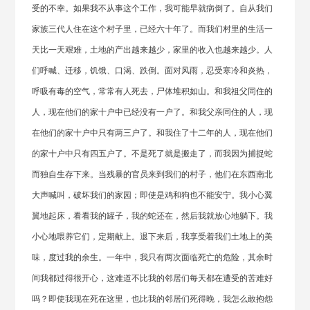
受的不幸。如果我不从事这个工作，我可能早就病倒了。自从我们
家族三代人住在这个村子里，已经六十年了。而我们村里的生活一
天比一天艰难，土地的产出越来越少，家里的收入也越来越少。人
们呼喊、迁移，饥饿、口渴、跌倒。面对风雨，忍受寒冷和炎热，
呼吸有毒的空气，常常有人死去，尸体堆积如山。和我祖父同住的
人，现在他们的家十户中已经没有一户了。和我父亲同住的人，现
在他们的家十户中只有两三户了。和我住了十二年的人，现在他们
的家十户中只有四五户了。不是死了就是搬走了，而我因为捕捉蛇
而独自生存下来。当残暴的官员来到我们的村子，他们在东西南北
大声喊叫，破坏我们的家园；即使是鸡和狗也不能安宁。我小心翼
翼地起床，看看我的罐子，我的蛇还在，然后我就放心地躺下。我
小心地喂养它们，定期献上。退下来后，我享受着我们土地上的美
味，度过我的余生。一年中，我只有两次面临死亡的危险，其余时
间我都过得很开心，这难道不比我的邻居们每天都在遭受的苦难好
吗？即使我现在死在这里，也比我的邻居们死得晚，我怎么敢抱怨