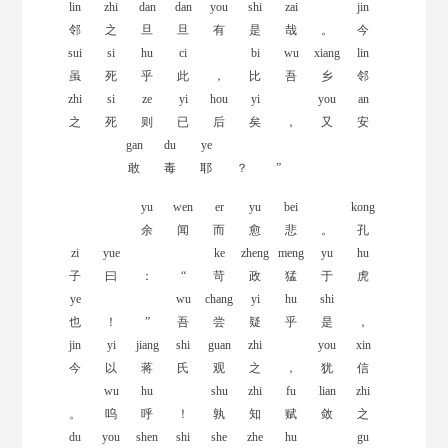
lin
zhi
dan
dan
you
shi
zai
jin
邻
之
旦
旦
有
是
哉
。
今
sui
si
hu
ci
bi
wu
xiang
lin
虽
死
乎
此
，
比
吾
乡
邻
zhi
si
ze
yi
hou
yi
you
an
之
死
则
已
后
矣
，
又
安
gan
du
ye
敢
毒
耶
？
”
yu
wen
er
yu
bei
kong
余
闻
而
愈
悲
。
孔
zi
yue
ke
zheng
meng
yu
hu
子
曰
：
“
苛
政
猛
于
虎
ye
wu
chang
yi
hu
shi
也
！
”
吾
尝
疑
乎
是
，
jin
yi
jiang
shi
guan
zhi
you
xin
今
以
蒋
氏
观
之
，
犹
信
wu
hu
shu
zhi
fu
lian
zhi
。
呜
呼
！
孰
知
赋
敛
之
du
you
shen
shi
she
zhe
hu
gu