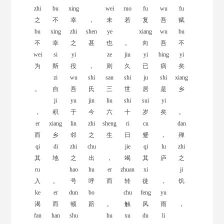
zhi
bu
xing
wei
ruo
fu
wu
fu
之
不
幸
，
未
若
复
吾
赋
bu
xing
zhi
shen
ye
xiang
wu
bu
不
幸
之
甚
也
。
向
吾
不
wei
si
yi
ze
jiu
yi
bing
yi
为
斯
役
，
则
久
已
病
矣
zi
wu
shi
san
shi
ju
shi
xiang
。
自
吾
氏
三
世
居
是
乡
ji
yu
jin
liu
shi
sui
yi
，
积
于
今
六
十
岁
矣
。
er
xiang
lin
zhi
sheng
ri
cu
dan
而
乡
邻
之
生
日
蹙
，
殚
qi
di
zhi
chu
jie
qi
lu
zhi
其
地
之
出
，
竭
其
庐
之
ru
hao
hu
er
zhuan
xi
ji
入
。
号
呼
而
转
徙
，
饥
ke
er
dun
bo
chu
feng
yu
渴
而
顿
踣
。
触
风
雨
，
fan
han
shu
hu
xu
du
li