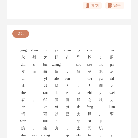
复制
完善
拼音
yong
zhou
zhi
ye
chan
yi
she
hei
永
州
之
野
产
异
蛇
：
黑
zhi
er
bai
zhang
chu
cao
mu
jin
质
而
白
章
，
触
草
木
尽
si
yi
nie
ren
wu
yu
zhi
死
；
以
啮
人
，
无
御
之
zhe
ran
de
er
la
zhi
yi
wei
者
。
然
得
而
腊
之
以
为
er
ke
yi
yi
da
feng
luan
饵
，
可
以
已
大
风
、
挛
wan
lou
li
qu
si
ji
踠
、
瘘
疠
，
去
死
肌
，
sha
san
chong
qi
shi
tai
yi
yi