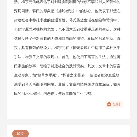
活。柳宗元借此表达了对封建剥削制度的强烈不满和对人民苦难的
深切同情。蒋氏的形象是《捕蛇者说》中的核心。他代表了那些在
封建社会中挣扎求生的普通百姓。蒋氏虽然生活在危险和恐惧中，
但他宁愿面对捕蛇的危险，也不愿意回到被重税压迫的生活。这种
选择反映了他对苛政的无奈和对自由的渴望。蒋氏的形象生动、真
实，具有很强的感染力。柳宗元在《捕蛇者说》中运用了多种文学
手法，增强了文章的表现力。首先，他使用了寓言的手法，通过蒋
氏家族的故事，隐喻了封建社会的残酷现实。其次，文章中的语言
生动形象，如“触草木尽死”、“悍吏之来吾乡”，使读者能够直观地
感受到蒋氏所面临的困境。最后，文章的情感表达真挚深沉，如蒋
氏的泪水和柳宗元的悲伤，使读者能够产生共鸣。
复制
译文