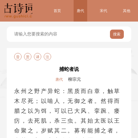
首页
唐代
宋代
其他
搜索
音
赏
译
注
捕蛇者说
柳宗元
唐代
永州之野产异蛇：黑质而白章，触草
木尽死；以啮人，无御之者。然得而
腊之以为饵，可以已大风、挛踠、瘘
疠，去死肌，杀三虫。其始太医以王
命聚之，岁赋其二。募有能捕之者，