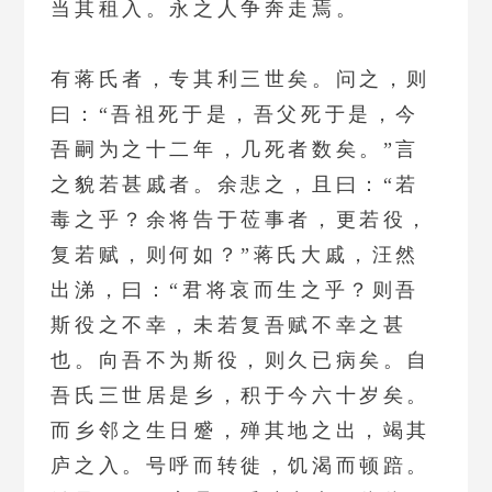
当其租入。永之人争奔走焉。
有蒋氏者，专其利三世矣。问之，则
曰：“吾祖死于是，吾父死于是，今
吾嗣为之十二年，几死者数矣。”言
之貌若甚戚者。余悲之，且曰：“若
毒之乎？余将告于莅事者，更若役，
复若赋，则何如？”蒋氏大戚，汪然
出涕，曰：“君将哀而生之乎？则吾
斯役之不幸，未若复吾赋不幸之甚
也。向吾不为斯役，则久已病矣。自
吾氏三世居是乡，积于今六十岁矣。
而乡邻之生日蹙，殚其地之出，竭其
庐之入。号呼而转徙，饥渴而顿踣。