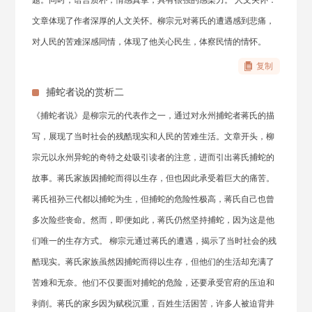
题。同时，语言质朴，情感真挚，具有很强的感染力。 人文关怀：
文章体现了作者深厚的人文关怀。柳宗元对蒋氏的遭遇感到悲痛，
对人民的苦难深感同情，体现了他关心民生，体察民情的情怀。
复制
捕蛇者说的赏析二
《捕蛇者说》是柳宗元的代表作之一，通过对永州捕蛇者蒋氏的描
写，展现了当时社会的残酷现实和人民的苦难生活。文章开头，柳
宗元以永州异蛇的奇特之处吸引读者的注意，进而引出蒋氏捕蛇的
故事。蒋氏家族因捕蛇而得以生存，但也因此承受着巨大的痛苦。
蒋氏祖孙三代都以捕蛇为生，但捕蛇的危险性极高，蒋氏自己也曾
多次险些丧命。然而，即便如此，蒋氏仍然坚持捕蛇，因为这是他
们唯一的生存方式。 柳宗元通过蒋氏的遭遇，揭示了当时社会的残
酷现实。蒋氏家族虽然因捕蛇而得以生存，但他们的生活却充满了
苦难和无奈。他们不仅要面对捕蛇的危险，还要承受官府的压迫和
剥削。蒋氏的家乡因为赋税沉重，百姓生活困苦，许多人被迫背井