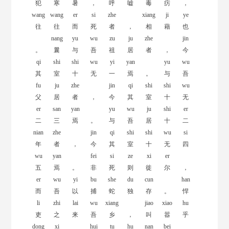
犯
寒
暑
，
呼
嘘
毒
疠
，
wang
wang
er
si
zhe
xiang
ji
ye
往
往
而
死
者
，
相
藉
也
nang
yu
wu
zu
ju
zhe
jin
。
曩
与
吾
祖
居
者
，
今
qi
shi
shi
wu
yi
yan
yu
wu
其
室
十
无
一
焉
。
与
吾
fu
ju
zhe
jin
qi
shi
shi
wu
父
居
者
，
今
其
室
十
无
er
san
yan
yu
wu
ju
shi
er
二
三
焉
。
与
吾
居
十
二
nian
zhe
jin
qi
shi
shi
wu
si
年
者
，
今
其
室
十
无
四
wu
yan
fei
si
ze
xi
er
五
焉
。
非
死
则
徙
尔
，
er
wu
yi
bu
she
du
cun
han
而
吾
以
捕
蛇
独
存
。
悍
li
zhi
lai
wu
xiang
jiao
xiao
hu
吏
之
来
吾
乡
，
叫
嚣
乎
dong
xi
hui
tu
hu
nan
bei