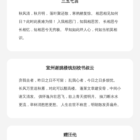
三五七言
秋风清，秋月明， 落叶聚还散，寒鸦栖复惊。 相思相见知何
日？此时此夜难为情！ 入我相思门，知我相思苦。 长相思兮
长相忆，短相思兮无穷极。 早知如此绊人心，何如当初莫相
识。
宣州谢朓楼饯别校书叔云
弃我去者，昨日之日不可留； 乱我心者，今日之日多烦忧。
长风万里送秋雁，对此可以酣高楼。 蓬莱文章建安骨，中间小
谢又清发。 俱怀逸兴壮思飞，欲上青天揽明月。 抽刀断水水
更流，举杯消愁愁更愁。 人生在世不称意，明朝散发弄扁舟。
赠汪伦