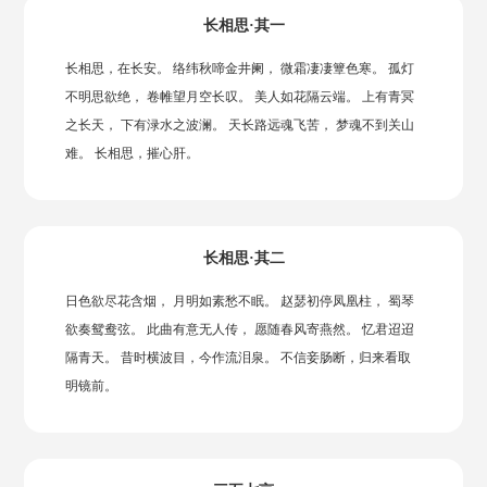
长相思·其一
长相思，在长安。 络纬秋啼金井阑， 微霜凄凄簟色寒。 孤灯
不明思欲绝， 卷帷望月空长叹。 美人如花隔云端。 上有青冥
之长天， 下有渌水之波澜。 天长路远魂飞苦， 梦魂不到关山
难。 长相思，摧心肝。
长相思·其二
日色欲尽花含烟， 月明如素愁不眠。 赵瑟初停凤凰柱， 蜀琴
欲奏鸳鸯弦。 此曲有意无人传， 愿随春风寄燕然。 忆君迢迢
隔青天。 昔时横波目，今作流泪泉。 不信妾肠断，归来看取
明镜前。