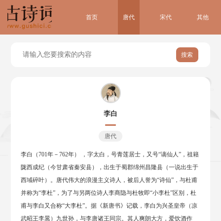
首页
唐代
宋代
其他
搜索
李白
唐代
李白（701年－762年） ，字太白，号青莲居士，又号“谪仙人”，祖籍
陇西成纪（今甘肃省秦安县），出生于蜀郡绵州昌隆县（一说出生于
西域碎叶）。唐代伟大的浪漫主义诗人，被后人誉为“诗仙”，与杜甫
并称为“李杜”，为了与另两位诗人李商隐与杜牧即“小李杜”区别，杜
甫与李白又合称“大李杜”。据《新唐书》记载，李白为兴圣皇帝（凉
武昭王李暠）九世孙，与李唐诸王同宗。其人爽朗大方，爱饮酒作