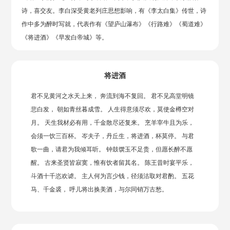
诗，喜交友。李白深受黄老列庄思想影响，有《李太白集》传世，诗
作中多为醉时写就，代表作有《望庐山瀑布》《行路难》《蜀道难》
《将进酒》《早发白帝城》等。
将进酒
君不见黄河之水天上来， 奔流到海不复回。 君不见高堂明镜
悲白发， 朝如青丝暮成雪。 人生得意须尽欢，莫使金樽空对
月。 天生我材必有用，千金散尽还复来。 烹羊宰牛且为乐，
会须一饮三百杯。 岑夫子，丹丘生，将进酒，杯莫停。 与君
歌一曲，请君为我倾耳听。 钟鼓馔玉不足贵，但愿长醉不愿
醒。 古来圣贤皆寂寞，惟有饮者留其名。 陈王昔时宴平乐，
斗酒十千恣欢谑。 主人何为言少钱，径须沽取对君酌。 五花
马、千金裘， 呼儿将出换美酒，与尔同销万古愁。