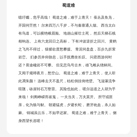
蜀道难
噫吁嚱，危乎高哉！ 蜀道之难，难于上青天！ 蚕丛及鱼凫，
开国何茫然！ 尔来四万八千岁，不与秦塞通人烟。 西当太白
有鸟道，可以横绝峨眉巅。 地崩山摧壮士死， 然后天梯石栈
相钩连。 上有六龙回日之高标， 下有冲波逆折之回川。 黄鹤
之飞尚不得过， 猿猱欲度愁攀援。 青泥何盘盘，百步九折萦
岩峦。 扪参历井仰胁息，以手抚膺坐长叹。 问君西游何时
还？畏途巉岩不可攀。 但见悲鸟号古木，雄飞雌从绕林间。
又闻子规啼夜月，愁空山。 蜀道之难，难于上青天， 使人听
此凋朱颜！ 连峰去天不盈尺，枯松倒挂倚绝壁。 飞湍瀑流争
喧豗，砯崖转石万壑雷。 其险也如此， 嗟尔远道之人胡为乎
来哉！ 剑阁峥嵘而崔嵬， 一夫当关，万夫莫开。 所守或匪
亲，化为狼与豺。 朝避猛虎，夕避长蛇， 磨牙吮血，杀人如
麻。 锦城虽云乐，不如早还家。 蜀道之难，难于上青天， 侧
身西望长咨嗟！