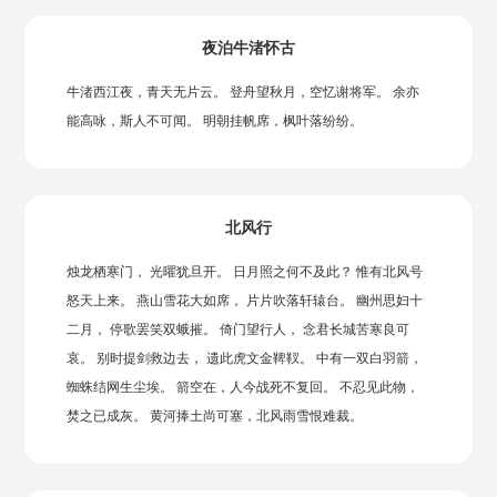
夜泊牛渚怀古
牛渚西江夜，青天无片云。 登舟望秋月，空忆谢将军。 余亦
能高咏，斯人不可闻。 明朝挂帆席，枫叶落纷纷。
北风行
烛龙栖寒门， 光曜犹旦开。 日月照之何不及此？ 惟有北风号
怒天上来。 燕山雪花大如席， 片片吹落轩辕台。 幽州思妇十
二月， 停歌罢笑双蛾摧。 倚门望行人， 念君长城苦寒良可
哀。 别时提剑救边去， 遗此虎文金鞞靫。 中有一双白羽箭，
蜘蛛结网生尘埃。 箭空在，人今战死不复回。 不忍见此物，
焚之已成灰。 黄河捧土尚可塞，北风雨雪恨难裁。