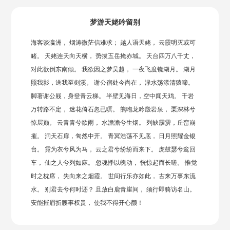
梦游天姥吟留别
海客谈瀛洲， 烟涛微茫信难求； 越人语天姥， 云霞明灭或可
睹。 天姥连天向天横， 势拔五岳掩赤城。 天台四万八千丈，
对此欲倒东南倾。 我欲因之梦吴越， 一夜飞度镜湖月。 湖月
照我影，送我至剡溪。 谢公宿处今尚在， 渌水荡漾清猿啼。
脚著谢公屐，身登青云梯。 半壁见海日，空中闻天鸡。 千岩
万转路不定， 迷花倚石忽已暝。 熊咆龙吟殷岩泉， 栗深林兮
惊层巅。 云青青兮欲雨， 水澹澹兮生烟。 列缺霹雳，丘峦崩
摧。 洞天石扉，訇然中开。 青冥浩荡不见底， 日月照耀金银
台。 霓为衣兮风为马， 云之君兮纷纷而来下。 虎鼓瑟兮鸾回
车， 仙之人兮列如麻。 忽魂悸以魄动， 恍惊起而长嗟。 惟觉
时之枕席， 失向来之烟霞。 世间行乐亦如此， 古来万事东流
水。 别君去兮何时还？ 且放白鹿青崖间， 须行即骑访名山。
安能摧眉折腰事权贵， 使我不得开心颜！