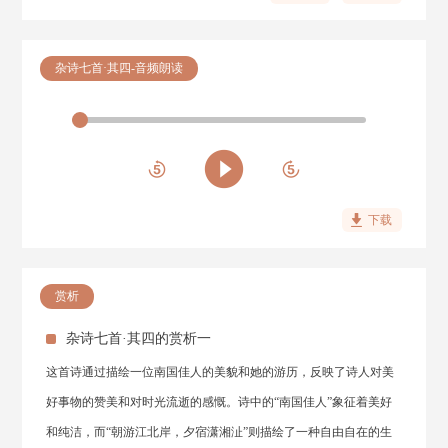
杂诗七首·其四-音频朗读
下载
赏析
杂诗七首·其四的赏析一
这首诗通过描绘一位南国佳人的美貌和她的游历，反映了诗人对美
好事物的赞美和对时光流逝的感慨。诗中的“南国佳人”象征着美好
和纯洁，而“朝游江北岸，夕宿潇湘沚”则描绘了一种自由自在的生