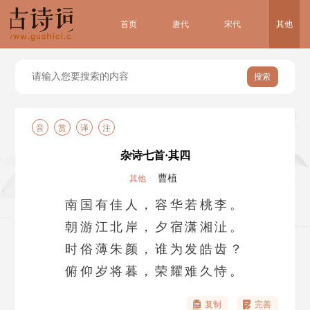
首页
唐代
宋代
其他
搜索
音
赏
译
注
杂诗七首·其四
曹植
其他
南国有佳人，容华若桃李。
朝游江北岸，夕宿潇湘沚。
时俗薄朱颜，谁为发皓齿？
俯仰岁将暮，荣耀难久恃。
复制
完善