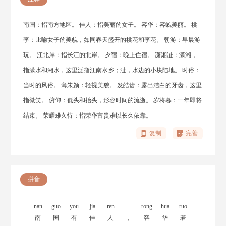
南国：指南方地区。 佳人：指美丽的女子。 容华：容貌美丽。 桃
李：比喻女子的美貌，如同春天盛开的桃花和李花。 朝游：早晨游
玩。 江北岸：指长江的北岸。 夕宿：晚上住宿。 潇湘沚：潇湘，
指潇水和湘水，这里泛指江南水乡；沚，水边的小块陆地。 时俗：
当时的风俗。 薄朱颜：轻视美貌。 发皓齿：露出洁白的牙齿，这里
指微笑。 俯仰：低头和抬头，形容时间的流逝。 岁将暮：一年即将
结束。 荣耀难久恃：指荣华富贵难以长久依靠。
复制
完善
拼音
nan
guo
you
jia
ren
rong
hua
ruo
南
国
有
佳
人
，
容
华
若