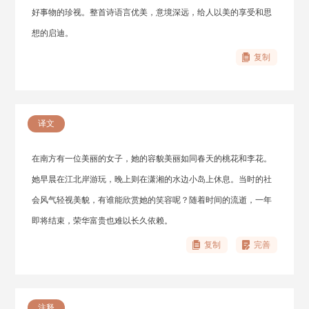
好事物的珍视。整首诗语言优美，意境深远，给人以美的享受和思
想的启迪。
复制
译文
在南方有一位美丽的女子，她的容貌美丽如同春天的桃花和李花。
她早晨在江北岸游玩，晚上则在潇湘的水边小岛上休息。当时的社
会风气轻视美貌，有谁能欣赏她的笑容呢？随着时间的流逝，一年
即将结束，荣华富贵也难以长久依赖。
复制
完善
注释