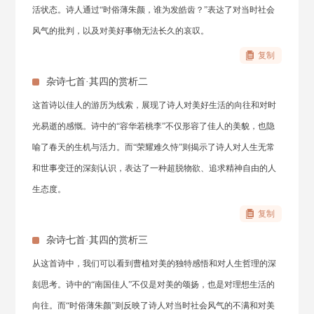
活状态。诗人通过“时俗薄朱颜，谁为发皓齿？”表达了对当时社会
风气的批判，以及对美好事物无法长久的哀叹。
复制
杂诗七首·其四的赏析二
这首诗以佳人的游历为线索，展现了诗人对美好生活的向往和对时
光易逝的感慨。诗中的“容华若桃李”不仅形容了佳人的美貌，也隐
喻了春天的生机与活力。而“荣耀难久恃”则揭示了诗人对人生无常
和世事变迁的深刻认识，表达了一种超脱物欲、追求精神自由的人
生态度。
复制
杂诗七首·其四的赏析三
从这首诗中，我们可以看到曹植对美的独特感悟和对人生哲理的深
刻思考。诗中的“南国佳人”不仅是对美的颂扬，也是对理想生活的
向往。而“时俗薄朱颜”则反映了诗人对当时社会风气的不满和对美