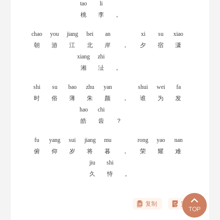
tao
li
桃
李
。
chao
you
jiang
bei
an
xi
su
xiao
朝
游
江
北
岸
，
夕
宿
潇
xiang
zhi
湘
沚
。
shi
su
bao
zhu
yan
shui
wei
fa
时
俗
薄
朱
颜
，
谁
为
发
hao
chi
皓
齿
？
fu
yang
sui
jiang
mu
rong
yao
nan
俯
仰
岁
将
暮
，
荣
耀
难
jiu
shi
久
恃
。
复制
完善