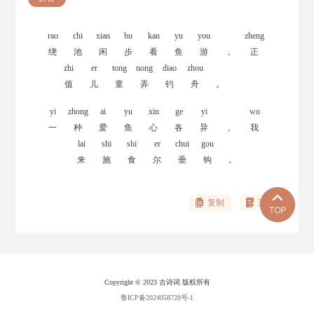
rao
chi
xian
bu
kan
yu
you
zheng
绕
池
闲
步
看
鱼
游
，
正
zhi
er
tong
nong
diao
zhou
值
儿
童
弄
钓
舟
。
yi
zhong
ai
yu
xin
ge
yi
wo
一
种
爱
鱼
心
各
异
，
我
lai
shi
shi
er
chui
gou
来
施
食
尔
垂
钩
。
复制
完善
Copyright © 2023 古诗词 版权所有
鲁ICP备2024058728号-1