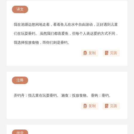
译文
我在池塘边悠闲地走着，看着鱼儿在水中自由游动，正好遇到儿童
们在玩耍垂钓。 虽然我们都喜爱鱼，但每个人表达爱的方式不同，
我选择投放食物，而你们则是垂钓。
复制
完善
注释
弄钓舟：指儿童在玩耍垂钓。 施食：投放食物。 垂钩：垂钓。
复制
完善
拼音