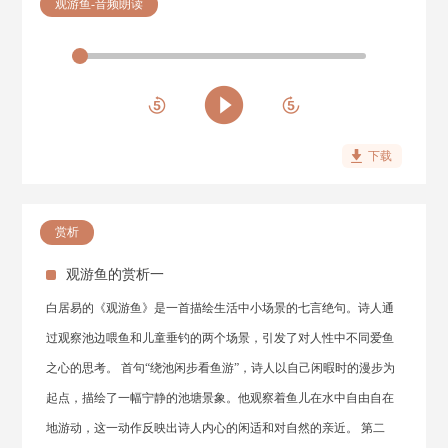
观游鱼-音频朗读
下载
赏析
观游鱼的赏析一
白居易的《观游鱼》是一首描绘生活中小场景的七言绝句。诗人通
过观察池边喂鱼和儿童垂钓的两个场景，引发了对人性中不同爱鱼
之心的思考。 首句“绕池闲步看鱼游”，诗人以自己闲暇时的漫步为
起点，描绘了一幅宁静的池塘景象。他观察着鱼儿在水中自由自在
地游动，这一动作反映出诗人内心的闲适和对自然的亲近。 第二