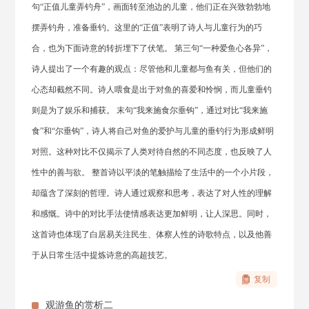
句“正值儿童弄钓舟”，画面转至池边的儿童，他们正在兴致勃勃地
摆弄钓舟，准备垂钓。这里的“正值”表明了诗人与儿童行为的巧
合，也为下面诗意的转折埋下了伏笔。 第三句“一种爱鱼心各异”，
诗人提出了一个有趣的观点：尽管他和儿童都与鱼有关，但他们的
心态却截然不同。诗人喂食是出于对鱼的喜爱和怜悯，而儿童垂钓
则是为了娱乐和捕获。 末句“我来施食尔垂钩”，通过对比“我来施
食”和“尔垂钩”，诗人将自己对鱼的爱护与儿童的垂钓行为形成鲜明
对照。这种对比不仅揭示了人类对待自然的不同态度，也反映了人
性中的善与欲。 整首诗以平淡的笔触描绘了生活中的一个小片段，
却蕴含了深刻的哲理。诗人通过观察和思考，表达了对人性的理解
和感慨。诗中的对比手法使情感表达更加鲜明，让人深思。同时，
这首诗也体现了白居易关注民生、体察人性的诗歌特点，以及他善
于从日常生活中提炼诗意的高超技艺。
复制
观游鱼的赏析二