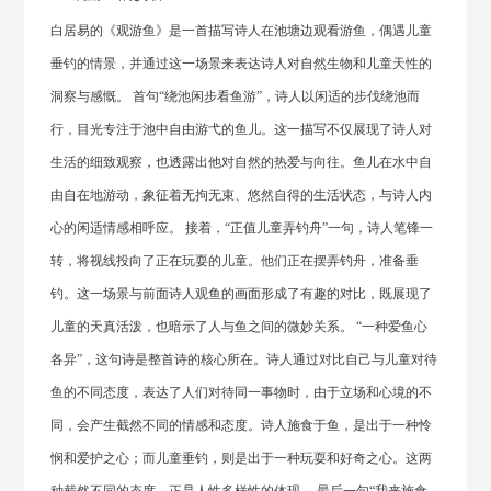
白居易的《观游鱼》是一首描写诗人在池塘边观看游鱼，偶遇儿童
垂钓的情景，并通过这一场景来表达诗人对自然生物和儿童天性的
洞察与感慨。 首句“绕池闲步看鱼游”，诗人以闲适的步伐绕池而
行，目光专注于池中自由游弋的鱼儿。这一描写不仅展现了诗人对
生活的细致观察，也透露出他对自然的热爱与向往。鱼儿在水中自
由自在地游动，象征着无拘无束、悠然自得的生活状态，与诗人内
心的闲适情感相呼应。 接着，“正值儿童弄钓舟”一句，诗人笔锋一
转，将视线投向了正在玩耍的儿童。他们正在摆弄钓舟，准备垂
钓。这一场景与前面诗人观鱼的画面形成了有趣的对比，既展现了
儿童的天真活泼，也暗示了人与鱼之间的微妙关系。 “一种爱鱼心
各异”，这句诗是整首诗的核心所在。诗人通过对比自己与儿童对待
鱼的不同态度，表达了人们对待同一事物时，由于立场和心境的不
同，会产生截然不同的情感和态度。诗人施食于鱼，是出于一种怜
悯和爱护之心；而儿童垂钓，则是出于一种玩耍和好奇之心。这两