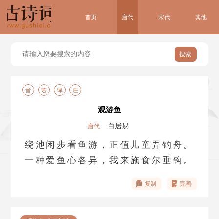
首页
唐代
宋代
其他
搜索
音
赏
译
注
观游鱼
白居易
唐代
绕池闲步看鱼游，正值儿童弄钓舟。
一种爱鱼心各异，我来施食尔垂钩。
复制
完善