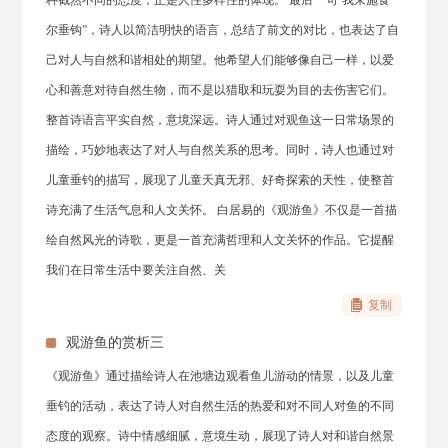
种截然不同的态度，正是人性多样性的体现。 最后一句“我来施食
尔垂钩”，诗人以简洁明快的语言，总结了前文的对比，也表达了自
己对人与自然和谐相处的期望。他希望人们能够像自己一样，以爱
心和善意对待自然生物，而不是以猎取和玩耍为目的去伤害它们。
整首诗语言平实自然，意境深远。诗人通过对观鱼这一日常场景的
描绘，巧妙地表达了对人与自然关系的思考。同时，诗人也通过对
儿童垂钓的描写，展现了儿童天真无邪、好奇探索的天性，使整首
诗充满了生活气息和人文关怀。 白居易的《观游鱼》不仅是一首描
绘自然风光的诗歌，更是一首充满哲理和人文关怀的作品。它提醒
我们在日常生活中要关注自然、关
复制
观游鱼的赏析三
《观游鱼》通过描绘诗人在池塘边观看鱼儿游动的情景，以及儿童
垂钓的活动，表达了诗人对自然生活的热爱和对不同人对鱼的不同
态度的观察。诗中情感细腻，意境生动，展现了诗人对和谐自然景